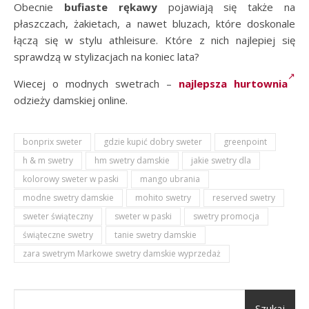
Obecnie
bufiaste rękawy
pojawiają się także na
płaszczach, żakietach, a nawet bluzach, które doskonale
łączą się w stylu athleisure. Które z nich najlepiej się
sprawdzą w stylizacjach na koniec lata?
Wiecej o modnych swetrach –
najlepsza hurtownia
odzieży damskiej online.
bonprix sweter
gdzie kupić dobry sweter
greenpoint
h & m swetry
hm swetry damskie
jakie swetry dla
kolorowy sweter w paski
mango ubrania
modne swetry damskie
mohito swetry
reserved swetry
sweter świąteczny
sweter w paski
swetry promocja
świąteczne swetry
tanie swetry damskie
zara swetrym Markowe swetry damskie wyprzedaż
Szukaj