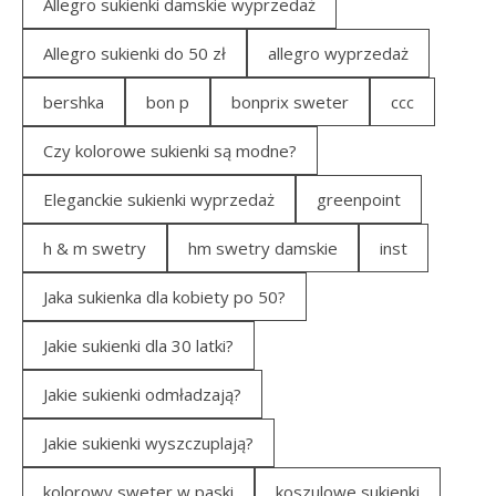
Allegro sukienki damskie wyprzedaż
Allegro sukienki do 50 zł
allegro wyprzedaż
bershka
bon p
bonprix sweter
ccc
Czy kolorowe sukienki są modne?
Eleganckie sukienki wyprzedaż
greenpoint
h & m swetry
hm swetry damskie
inst
Jaka sukienka dla kobiety po 50?
Jakie sukienki dla 30 latki?
Jakie sukienki odmładzają?
Jakie sukienki wyszczuplają?
kolorowy sweter w paski
koszulowe sukienki