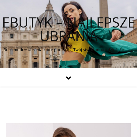
EBUTYK – NAJLEPSZE
UBRANIA
Butik modne ubrania które podkreślą Twój styl. Modna odzież damska