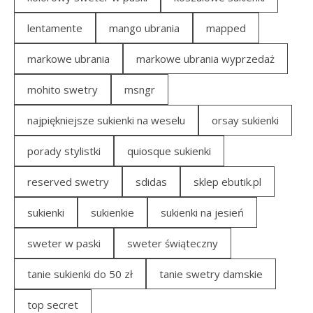
lentamente
mango ubrania
mapped
markowe ubrania
markowe ubrania wyprzedaż
mohito swetry
msngr
najpiękniejsze sukienki na weselu
orsay sukienki
porady stylistki
quiosque sukienki
reserved swetry
sdidas
sklep ebutik.pl
sukienki
sukienkie
sukienki na jesień
sweter w paski
sweter świąteczny
tanie sukienki do 50 zł
tanie swetry damskie
top secret