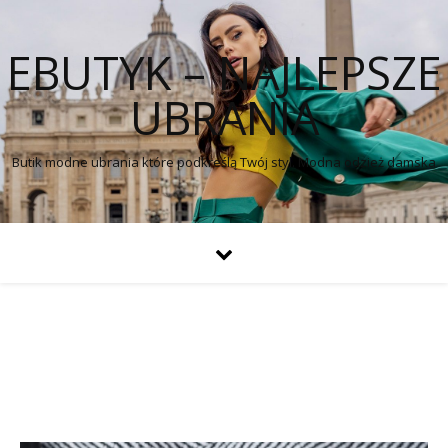
EBUTYK – NAJLEPSZE
UBRANIA
Butik modne ubrania które podkreślą Twój styl. Modna odzież damska