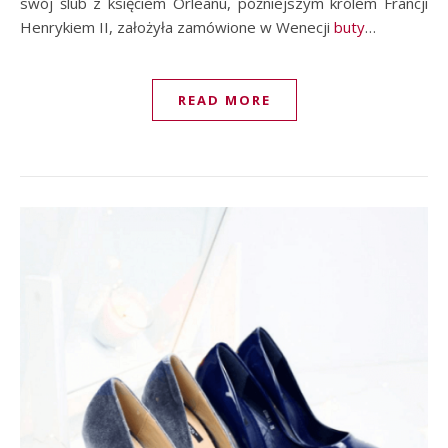
swój ślub z księciem Orleanu, późniejszym królem Francji
Henrykiem II, założyła zamówione w Wenecji
buty
…
READ MORE