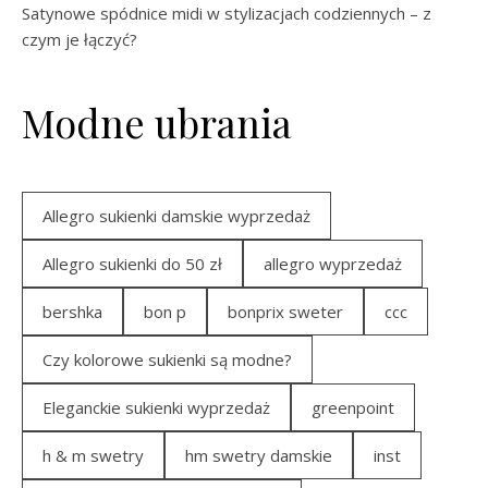
Satynowe spódnice midi w stylizacjach codziennych – z
czym je łączyć?
Modne ubrania
Allegro sukienki damskie wyprzedaż
Allegro sukienki do 50 zł
allegro wyprzedaż
bershka
bon p
bonprix sweter
ccc
Czy kolorowe sukienki są modne?
Eleganckie sukienki wyprzedaż
greenpoint
h & m swetry
hm swetry damskie
inst