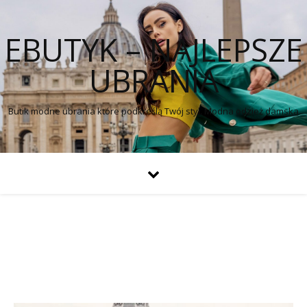
EBUTYK – NAJLEPSZE
UBRANIA
Butik modne ubrania które podkreślą Twój styl. Modna odzież damska