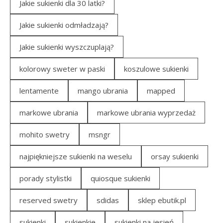
Jakie sukienki dla 30 latki?
Jakie sukienki odmładzają?
Jakie sukienki wyszczuplają?
kolorowy sweter w paski
koszulowe sukienki
lentamente
mango ubrania
mapped
markowe ubrania
markowe ubrania wyprzedaż
mohito swetry
msngr
najpiękniejsze sukienki na weselu
orsay sukienki
porady stylistki
quiosque sukienki
reserved swetry
sdidas
sklep ebutik.pl
sukienki
sukienkie
sukienki na jesień