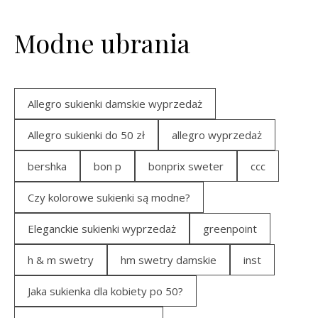
Modne ubrania
Allegro sukienki damskie wyprzedaż
Allegro sukienki do 50 zł
allegro wyprzedaż
bershka
bon p
bonprix sweter
ccc
Czy kolorowe sukienki są modne?
Eleganckie sukienki wyprzedaż
greenpoint
h & m swetry
hm swetry damskie
inst
Jaka sukienka dla kobiety po 50?