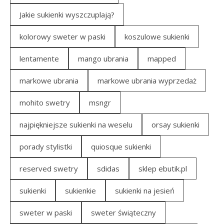
Jakie sukienki wyszczuplają?
kolorowy sweter w paski
koszulowe sukienki
lentamente
mango ubrania
mapped
markowe ubrania
markowe ubrania wyprzedaż
mohito swetry
msngr
najpiękniejsze sukienki na weselu
orsay sukienki
porady stylistki
quiosque sukienki
reserved swetry
sdidas
sklep ebutik.pl
sukienki
sukienkie
sukienki na jesień
sweter w paski
sweter świąteczny