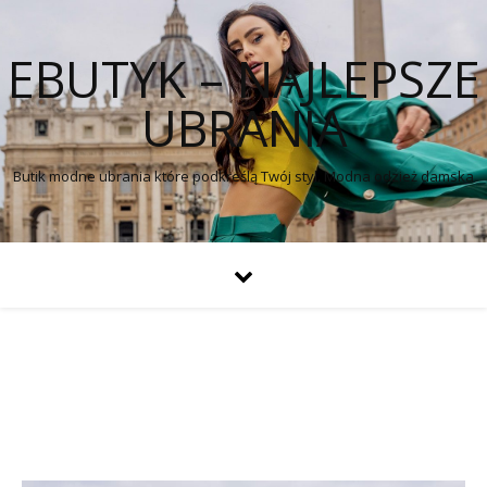
EBUTYK – NAJLEPSZE
UBRANIA
Butik modne ubrania które podkreślą Twój styl. Modna odzież damska