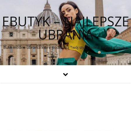
EBUTYK – NAJLEPSZE
UBRANIA
Butik modne ubrania które podkreślą Twój styl. Modna odzież damska