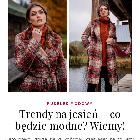
PUDELEK MODOWY
Trendy na jesień – co
będzie modne? Wiemy!
Lato powoli zbliża się ku końcowi, czas więc na to, aby