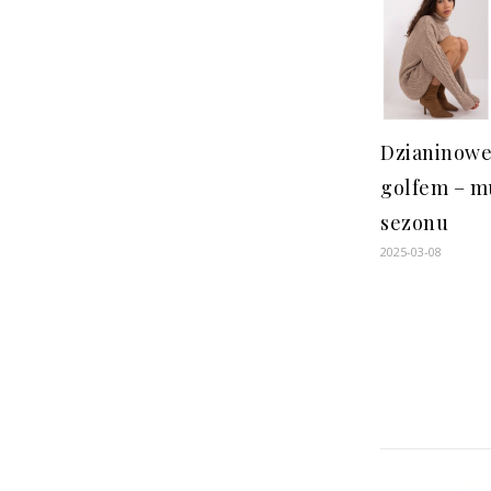
Dzianinowe
golfem – m
sezonu
2025-03-08