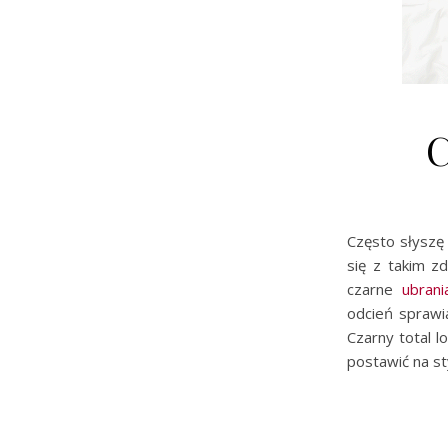
C
Często słyszę 
się z takim z
czarne
ubrani
odcień sprawi
Czarny total l
postawić na st