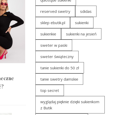
quiosque sukienki
reserved swetry
sdidas
sklep ebutik.pl
sukienki
sukienkie
sukienki na jesień
sweter w paski
sweter świąteczny
tanie sukienki do 50 zł
neczne
tanie swetry damskie
ć?
top secret
wyglądaj pięknie dzięki sukienkom
z Butik