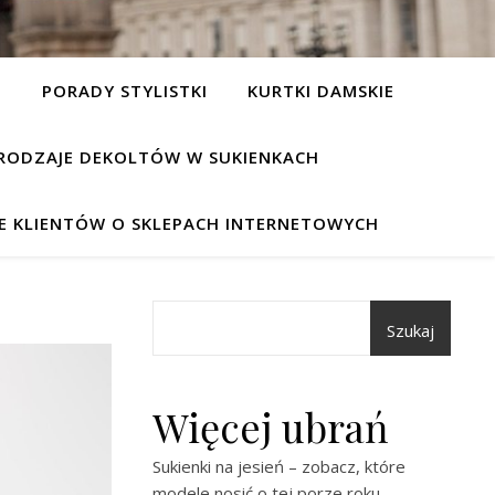
I
PORADY STYLISTKI
KURTKI DAMSKIE
RODZAJE DEKOLTÓW W SUKIENKACH
IE KLIENTÓW O SKLEPACH INTERNETOWYCH
Szukaj
Więcej ubrań
Sukienki na jesień – zobacz, które
modele nosić o tej porze roku