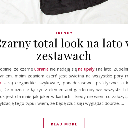
TRENDY
zarny total look na lato
zestawach
opinię, że czarne
ubrania
nie nadają się
na upały
i na lato. Zupeł
daniem, moim zdaniem czerń jest świetna na wszystkie pory r
a
– są eleganckie, szykowne, ponadczasowe, praktyczne, a ic
a, że można je łączyć z elementami garderoby we wszystkich k
ook jest dla mnie jak joker w kartach – kiedy nie wiem co założ
ylizację tego typu i wiem, że będę czuć się i wyglądać dobrze. …
READ MORE