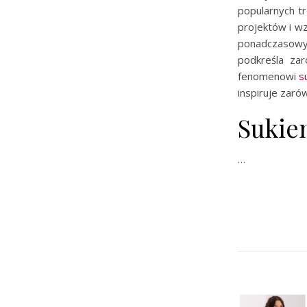
popularnych t
projektów i w
ponadczasowym
podkreśla zar
fenomenowi
s
inspiruje zaró
Sukien
…