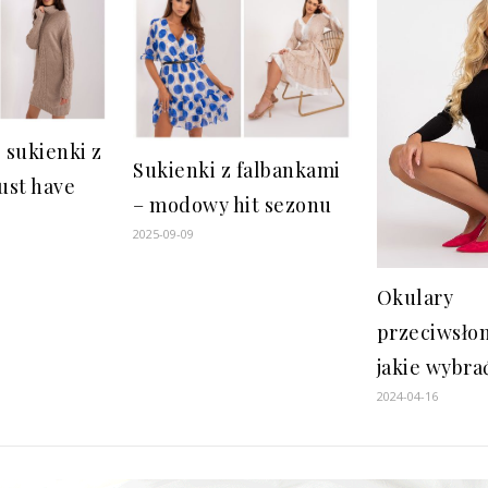
 sukienki z
Sukienki z falbankami
ust have
– modowy hit sezonu
2025-09-09
Okulary
przeciwsło
jakie wybra
2024-04-16