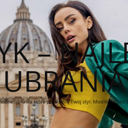
YK – NAJL
UBRANIA
modne ubrania które podkreślą Twój styl. Modna odzież