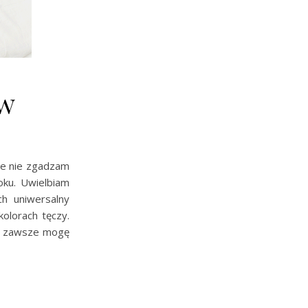
 w
nie nie zgadzam
oku. Uwielbiam
h uniwersalny
olorach tęczy.
yć, zawsze mogę