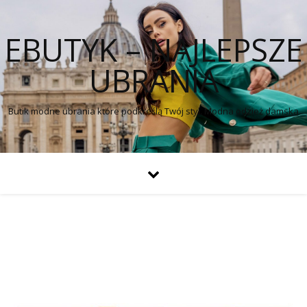
EBUTYK – NAJLEPSZE
UBRANIA
Butik modne ubrania które podkreślą Twój styl. Modna odzież damska