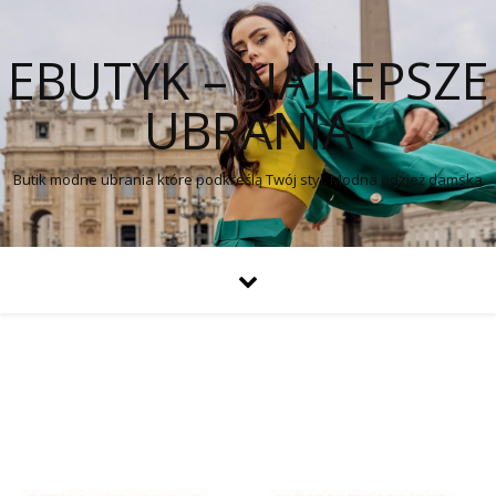
EBUTYK – NAJLEPSZE
UBRANIA
Butik modne ubrania które podkreślą Twój styl. Modna odzież damska