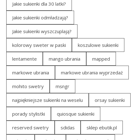
Jakie sukienki dla 30 latki?
Jakie sukienki odmładzają?
Jakie sukienki wyszczuplają?
kolorowy sweter w paski
koszulowe sukienki
lentamente
mango ubrania
mapped
markowe ubrania
markowe ubrania wyprzedaż
mohito swetry
msngr
najpiękniejsze sukienki na weselu
orsay sukienki
porady stylistki
quiosque sukienki
reserved swetry
sdidas
sklep ebutik.pl