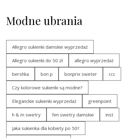
Modne ubrania
Allegro sukienki damskie wyprzedaż
Allegro sukienki do 50 zł
allegro wyprzedaż
bershka
bon p
bonprix sweter
ccc
Czy kolorowe sukienki są modne?
Eleganckie sukienki wyprzedaż
greenpoint
h & m swetry
hm swetry damskie
inst
Jaka sukienka dla kobiety po 50?