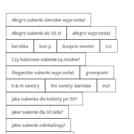
Allegro sukienki damskie wyprzedaż
Allegro sukienki do 50 zł
allegro wyprzedaż
bershka
bon p
bonprix sweter
ccc
Czy kolorowe sukienki są modne?
Eleganckie sukienki wyprzedaż
greenpoint
h & m swetry
hm swetry damskie
inst
Jaka sukienka dla kobiety po 50?
Jakie sukienki dla 30 latki?
Jakie sukienki odmładzają?