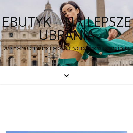
EBUTYK – NAJLEPSZE
UBRANIA
Butik modne ubrania które podkreślą Twój styl. Modna odzież damska