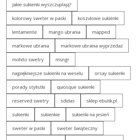
Jakie sukienki wyszczuplają?
kolorowy sweter w paski
koszulowe sukienki
lentamente
mango ubrania
mapped
markowe ubrania
markowe ubrania wyprzedaż
mohito swetry
msngr
najpiękniejsze sukienki na weselu
orsay sukienki
porady stylistki
quiosque sukienki
reserved swetry
sdidas
sklep ebutik.pl
sukienki
sukienkie
sukienki na jesień
sweter w paski
sweter świąteczny