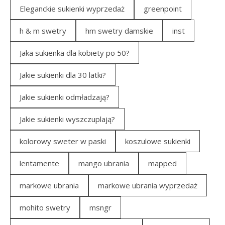
Eleganckie sukienki wyprzedaż
greenpoint
h & m swetry
hm swetry damskie
inst
Jaka sukienka dla kobiety po 50?
Jakie sukienki dla 30 latki?
Jakie sukienki odmładzają?
Jakie sukienki wyszczuplają?
kolorowy sweter w paski
koszulowe sukienki
lentamente
mango ubrania
mapped
markowe ubrania
markowe ubrania wyprzedaż
mohito swetry
msngr