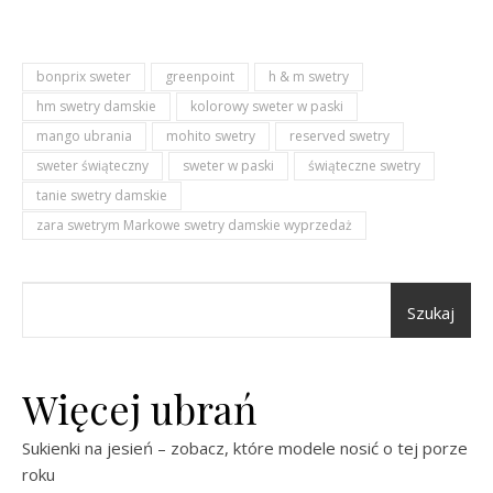
bonprix sweter
greenpoint
h & m swetry
hm swetry damskie
kolorowy sweter w paski
mango ubrania
mohito swetry
reserved swetry
sweter świąteczny
sweter w paski
świąteczne swetry
tanie swetry damskie
zara swetrym Markowe swetry damskie wyprzedaż
Szukaj
Więcej ubrań
Sukienki na jesień – zobacz, które modele nosić o tej porze
roku