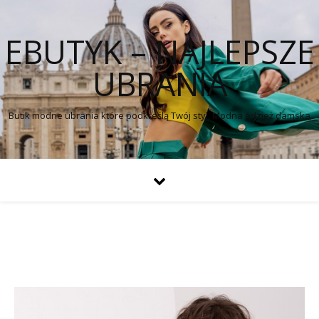
EBUTYK – NAJLEPSZE
UBRANIA
Butik modne ubrania które podkreślą Twój styl. Modna odzież damska