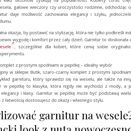
wesela, galowe wieczory czy uroczystości rodzinne, odchodząc o
nitur daje możliwość zachowania elegancji i szyku, jednocześ
tłumu.
na okazja, by postawić na stylizację, która nie tylko podkreśli in
pewni wygodę i komfort przez cały dzień. Garnitur to doskonała 
esele
, szczególnie dla kobiet, które cenią sobie oryginaln
sperymentu.
komplet z prostymi spodniami w pepitkę – idealny wybór
pny w sklepie Butik, szaro-czarny komplet z prostymi spodniami
kład garnituru, który sprawdzi się na weselu, ale także na inn
r w pepitkę to klasyka, która nigdy nie wychodzi z mody, a 
i elegancji i klasy. Garnitur w pepitkę może być podstawą wiel
re z łatwością dostosujesz do okazji i własnego stylu.
ylizować garnitur na wesele
ncki look z nutą nowoczesn