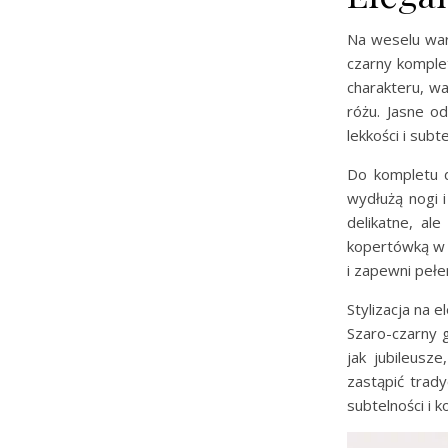
Na weselu wart
czarny komplet
charakteru, w
różu. Jasne od
lekkości i subte
Do kompletu d
wydłużą nogi 
delikatne, ale
kopertówką w s
i zapewni peł
Stylizacja na 
Szaro-czarny g
jak jubileusze
zastąpić trad
subtelności i 