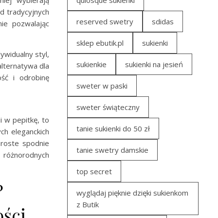
quiosque sukienki
d tradycyjnych
reserved swetry
sdidas
nie pozwalając
sklep ebutik.pl
sukienki
dywidualny styl,
sukienkie
sukienki na jesień
alternatywa dla
ość i odrobinę
sweter w paski
sweter świąteczny
 w pepitkę, to
tanie sukienki do 50 zł
ych eleganckich
proste spodnie
tanie swetry damskie
u różnorodnych
top secret
?
wyglądaj pięknie dzięki sukienkom
z Butik
ości