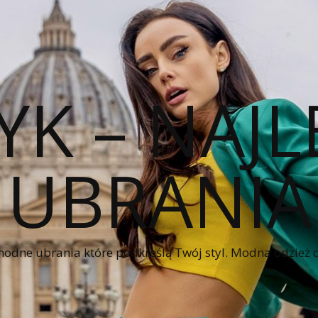
YK – NAJL
UBRANIA
modne ubrania które podkreślą Twój styl. Modna odzież