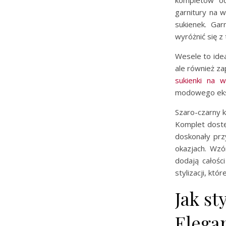
garnitury na 
sukienek. Gar
wyróżnić się z 
Wesele to ideal
ale również za
sukienki na w
modowego ek
Szaro-czarny 
Komplet dostę
doskonały przy
okazjach. Wzó
dodają całośc
stylizacji, któ
Jak st
Elega