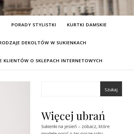
I
PORADY STYLISTKI
KURTKI DAMSKIE
RODZAJE DEKOLTÓW W SUKIENKACH
IE KLIENTÓW O SKLEPACH INTERNETOWYCH
Szukaj
Więcej ubrań
Sukienki na jesień – zobacz, które
modele nosić o tej porze roku