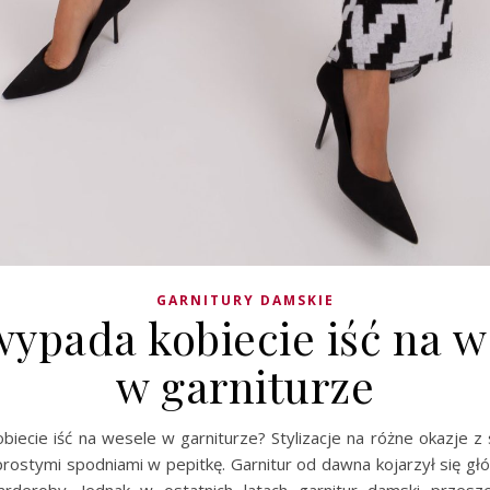
GARNITURY DAMSKIE
wypada kobiecie iść na w
w garniturze
biecie iść na wesele w garniturze? Stylizacje na różne okazje z
rostymi spodniami w pepitkę. Garnitur od dawna kojarzył się gł
rderoby. Jednak w ostatnich latach garnitur damski przesz