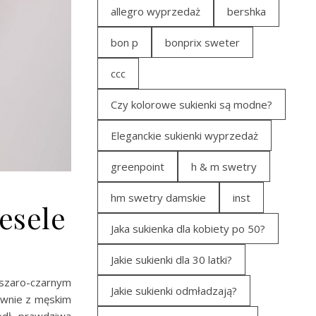
allegro wyprzedaż
bershka
bon p
bonprix sweter
ccc
Czy kolorowe sukienki są modne?
Eleganckie sukienki wyprzedaż
greenpoint
h & m swetry
hm swetry damskie
inst
esele
Jaka sukienka dla kobiety po 50?
Jakie sukienki dla 30 latki?
 szaro-czarnym
Jakie sukienki odmładzają?
ównie z męskim
edł prawdziwą