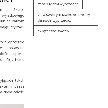
zara sukienki wyprzedaż
i modna. Szaro-
zara swetrym Markowe swetry
cji wyjątkowego
damskie wyprzedaż
lub delikatnym
ając stylizacji
świąteczne swetry
tóre optycznie
lę – postaw na
ałość uzupełnij
żni Cię z tłumu
jęciach, takich
arakter, możesz
a doda całości