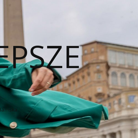
EPSZE
 damska