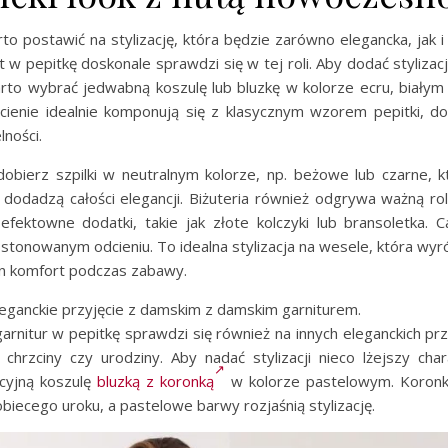
o postawić na stylizację, która będzie zarówno elegancka, jak 
 w pepitkę doskonale sprawdzi się w tej roli. Aby dodać styliza
arto wybrać jedwabną koszulę lub bluzkę w kolorze ecru, białym 
cienie idealnie komponują się z klasycznym wzorem pepitki, dod
lności.
obierz szpilki w neutralnym kolorze, np. beżowe lub czarne, k
i dodadzą całości elegancji. Biżuteria również odgrywa ważną ro
 efektowne dodatki, takie jak złote kolczyki lub bransoletka. C
tonowanym odcieniu. To idealna stylizacja na wesele, która wyró
en komfort podczas zabawy.
eleganckie przyjęcie z damskim z damskim garniturem.
arnitur w pepitkę sprawdzi się również na innych eleganckich przy
, chrzciny czy urodziny. Aby nadać stylizacji nieco lżejszy ch
ycyjną koszulę
bluzką z koronką
w kolorze pastelowym. Koronk
kobiecego uroku, a pastelowe barwy rozjaśnią stylizację.