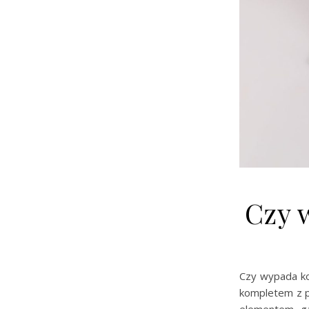
Czy 
Czy wypada ko
kompletem z p
elementem ga