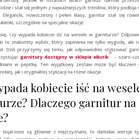
dzie i stał się jednym z najważniejszych trendów, który podbija 
. Elegancki, nowoczesny i pełen klasy, garnitur stał się równ
ienki, szczególnie na specjalne okazje.
się, czy wypada kobiecie iść na wesele w garniturze? Odpowie
ki to znakomity wybór, który zapewnia nie tylko wygodę, ale 
d. Dziś przyjrzymy się temu, jak odpowiednio stylizować garn
rzystując
garnitury dostępny w sklepie eButik
– szaro-cza
dniami w pepitkę. Ten wyjątkowy zestaw może być kluczem 
kiej, jak i oryginalnej stylizacji na różne okazje.
ypada kobiecie iść na wesel
turze? Dlaczego garnitur na
e?
y kojarzone są głównie z mężczyznami, to damskie wersje ty
kilku sezonów zyskują na popularności. Kobiety coraz chęt