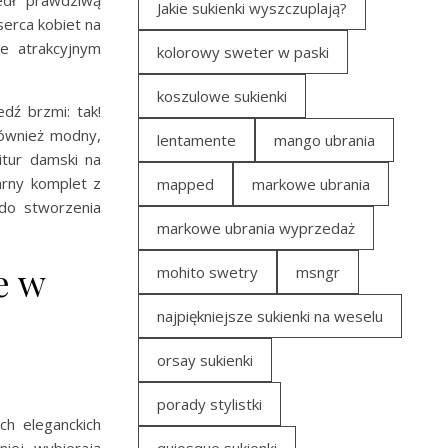
Jakie sukienki wyszczuplają?
serca kobiet na
ie atrakcyjnym
kolorowy sweter w paski
koszulowe sukienki
dź brzmi: tak!
również modny,
lentamente
mango ubrania
itur damski na
rny komplet z
mapped
markowe ubrania
do stworzenia
markowe ubrania wyprzedaż
e w
mohito swetry
msngr
najpiękniejsze sukienki na weselu
orsay sukienki
porady stylistki
ch eleganckich
niej wybierają