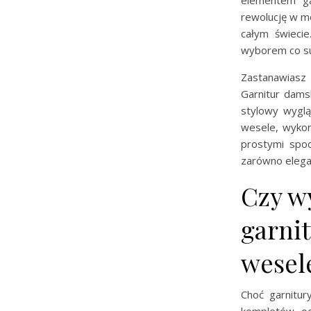
rewolucję w mo
całym świecie
wyborem co suk
Zastanawiasz 
Garnitur dams
stylowy wyglą
wesele, wyko
prostymi spo
zarówno eleganc
Czy w
garni
wesel
Choć garnitur
kompletów od 