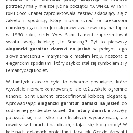
potrzeby miały miejsce już na początku XX wieku. W 1914
roku Coco Chanel zaprojektowała zestaw składający się z
żakietu i spódnicy, który można uznać za prekursora
damskiego garnituru. Jednak prawdziwa rewolucja nastąpiła
w 1966 roku, kiedy Yves Saint Laurent zaprezentował
światu swoją kolekcję „Le Smoking”! Był to pierwszy
elegancki garnitur damski na jesień
w pełnym tego
słowa znaczeniu – marynarka o męskim kroju, noszona z
eleganckimi spodniami, który szybko stał się symbolem siły
i emancypacji kobiet.
W tamtych czasach było to odważne posunięcie, które
wywołało niemałe kontrowersje, ale też zyskało ogromne
uznanie. Saint Laurent przedefiniował kobiecą elegancję,
wprowadzając
elegancki garnitur damski na jesień
do
codziennej garderoby kobiet.
Garnitury damskie
zaczęły
pojawiać się nie tylko na oficjalnych wydarzeniach, ale
również w biurach i na ulicach, stając się ikoną mody! W
kolejnych dekadach projektanci tacy jak Giorgio Armani i