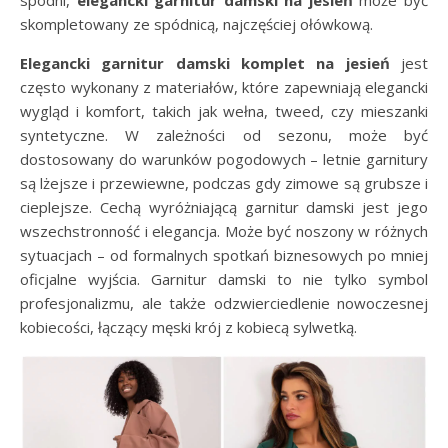
spodni,
elegancki garnitur damski na jesień
może być
skompletowany ze spódnicą, najczęściej ołówkową.
Elegancki garnitur damski komplet na jesień
jest
często wykonany z materiałów, które zapewniają elegancki
wygląd i komfort, takich jak wełna, tweed, czy mieszanki
syntetyczne. W zależności od sezonu, może być
dostosowany do warunków pogodowych – letnie garnitury
są lżejsze i przewiewne, podczas gdy zimowe są grubsze i
cieplejsze. Cechą wyróżniającą garnitur damski jest jego
wszechstronność i elegancja. Może być noszony w różnych
sytuacjach – od formalnych spotkań biznesowych po mniej
oficjalne wyjścia. Garnitur damski to nie tylko symbol
profesjonalizmu, ale także odzwierciedlenie nowoczesnej
kobiecości, łączący męski krój z kobiecą sylwetką.