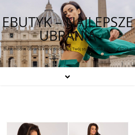
EBUTYK – NAJLEPSZE
UBRANIA
Butik modne ubrania które podkreślą Twój styl. Modna odzież damska