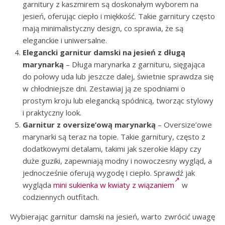
garnitury z kaszmirem są doskonałym wyborem na
jesień, oferując ciepło i miękkość. Takie garnitury często
mają minimalistyczny design, co sprawia, że są
eleganckie i uniwersalne.
Elegancki garnitur damski na jesień
z długą
marynarką
– Długa marynarka z garnituru, sięgająca
do połowy uda lub jeszcze dalej, świetnie sprawdza się
w chłodniejsze dni. Zestawiaj ją ze spodniami o
prostym kroju lub elegancką spódnicą, tworząc stylowy
i praktyczny look.
Garnitur z oversize’ową marynarką
– Oversize’owe
marynarki są teraz na topie. Takie garnitury, często z
dodatkowymi detalami, takimi jak szerokie klapy czy
duże guziki, zapewniają modny i nowoczesny wygląd, a
jednocześnie oferują wygodę i ciepło. Sprawdź jak
wygląda
mini sukienka w kwiaty z wiązaniem
w
codziennych outfitach.
Wybierając garnitur damski na jesień, warto zwrócić uwagę