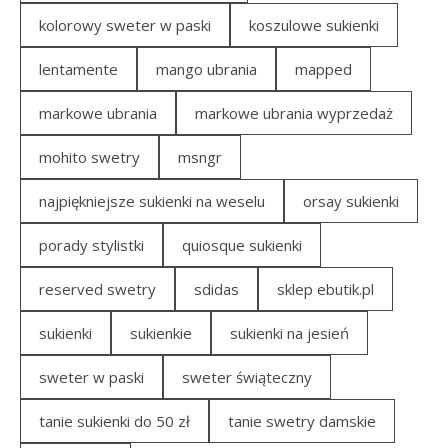
kolorowy sweter w paski
koszulowe sukienki
lentamente
mango ubrania
mapped
markowe ubrania
markowe ubrania wyprzedaż
mohito swetry
msngr
najpiękniejsze sukienki na weselu
orsay sukienki
porady stylistki
quiosque sukienki
reserved swetry
sdidas
sklep ebutik.pl
sukienki
sukienkie
sukienki na jesień
sweter w paski
sweter świąteczny
tanie sukienki do 50 zł
tanie swetry damskie