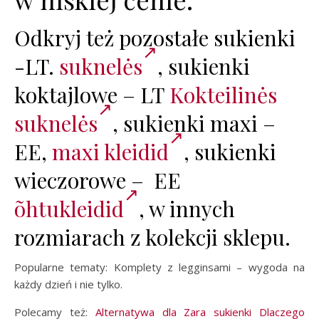
Odkryj też pozostałe sukienki
-LT.
suknelės
, sukienki
koktajlowe – LT
Kokteilinės
suknelės
, sukienki maxi –
EE,
maxi kleidid
, sukienki
wieczorowe – EE
õhtukleidid
, w innych
rozmiarach z kolekcji sklepu.
Popularne tematy: Komplety z legginsami – wygoda na
każdy dzień i nie tylko.
Polecamy też:
Alternatywa dla Zara sukienki Dlaczego