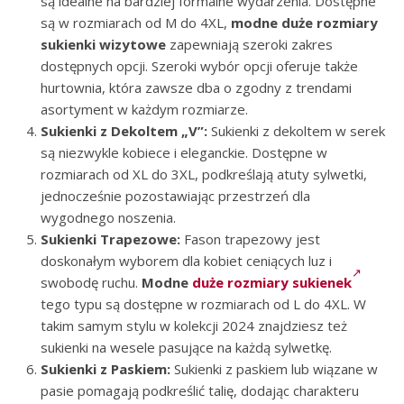
są idealne na bardziej formalne wydarzenia. Dostępne
są w rozmiarach od M do 4XL,
modne duże rozmiary
sukienki wizytowe
zapewniają szeroki zakres
dostępnych opcji. Szeroki wybór opcji oferuje także
hurtownia, która zawsze dba o zgodny z trendami
asortyment w każdym rozmiarze.
Sukienki z Dekoltem „V”:
Sukienki z dekoltem w serek
są niezwykle kobiece i eleganckie. Dostępne w
rozmiarach od XL do 3XL, podkreślają atuty sylwetki,
jednocześnie pozostawiając przestrzeń dla
wygodnego noszenia.
Sukienki Trapezowe:
Fason trapezowy jest
doskonałym wyborem dla kobiet ceniących luz i
swobodę ruchu.
Modne
duże rozmiary sukienek
tego typu są dostępne w rozmiarach od L do 4XL. W
takim samym stylu w kolekcji 2024 znajdziesz też
sukienki na wesele pasujące na każdą sylwetkę.
Sukienki z Paskiem:
Sukienki z paskiem lub wiązane w
pasie pomagają podkreślić talię, dodając charakteru