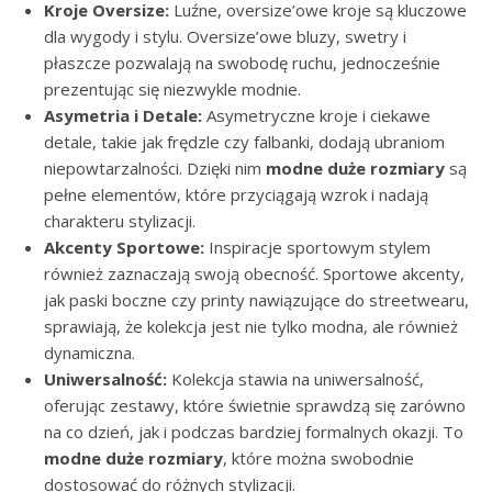
Kroje Oversize:
Luźne, oversize’owe kroje są kluczowe
dla wygody i stylu. Oversize’owe bluzy, swetry i
płaszcze pozwalają na swobodę ruchu, jednocześnie
prezentując się niezwykle modnie.
Asymetria i Detale:
Asymetryczne kroje i ciekawe
detale, takie jak frędzle czy falbanki, dodają ubraniom
niepowtarzalności. Dzięki nim
modne duże rozmiary
są
pełne elementów, które przyciągają wzrok i nadają
charakteru stylizacji.
Akcenty Sportowe:
Inspiracje sportowym stylem
również zaznaczają swoją obecność. Sportowe akcenty,
jak paski boczne czy printy nawiązujące do streetwearu,
sprawiają, że kolekcja jest nie tylko modna, ale również
dynamiczna.
Uniwersalność:
Kolekcja stawia na uniwersalność,
oferując zestawy, które świetnie sprawdzą się zarówno
na co dzień, jak i podczas bardziej formalnych okazji. To
modne duże rozmiary
, które można swobodnie
dostosować do różnych stylizacji.