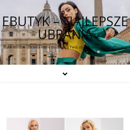
EBUTYK – NAJLEPSZE
UBRANIA
Butik modne ubrania które podkreślą Twój styl. Modna odzież damska