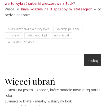
warto wybrać sukienki wieczorowe z Butik
?
Więcej o
Białe koszule na 3 sposoby w stylizacjach
– co
będzie na topie?
bluzki hiszpanki dla puszystych
kolekcja plus size
moda xxl
sklep ebutik.pl
ubrania xxl
w dużym rozmiarze
Szukaj
Więcej ubrań
Sukienki na jesień – zobacz, które modele nosić o tej porze
roku
Sukienka w kratę – idealny wakacyjny look