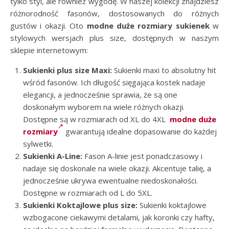
tylko styl, ale również wygodę. W naszej kolekcji znajdziesz
różnorodność fasonów, dostosowanych do różnych
gustów i okazji. Oto
modne duże rozmiary sukienek
w
stylowych wersjach plus size, dostępnych w naszym
sklepie internetowym:
Sukienki plus size Maxi:
Sukienki maxi to absolutny hit
wśród fasonów. Ich długość sięgająca kostek nadaje
elegancji, a jednocześnie sprawia, że są one
doskonałym wyborem na wiele różnych okazji.
Dostępne są w rozmiarach od XL do 4XL
modne duże
rozmiary
gwarantują idealne dopasowanie do każdej
sylwetki.
Sukienki A-Line:
Fason A-linie jest ponadczasowy i
nadaje się doskonale na wiele okazji. Akcentuje talię, a
jednocześnie ukrywa ewentualne niedoskonałości.
Dostępne w rozmiarach od L do 5XL.
Sukienki Koktajlowe plus size:
Sukienki koktajlowe
wzbogacone ciekawymi detalami, jak koronki czy hafty,