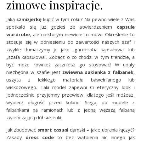
zimowe inspiracje.
Jaką
szmizjerkę
kupić w tym roku? Na pewno wiele z Was
spotkało się już gdzieś ze stwierdzeniem
capsule
wardrobe
, ale niektórym niewiele to mówi. Określenie to
stosuje się w odniesieniu do zawartości naszych szaf i
zwykle tłumaczymy je jako „garderoba kapsułowa” lub
„szafa kapsułowa”. Zobacz o co chodzi w tym trendzie, a
być może również zaczniesz go stosować! W upały
niezbędna w szafie jest
zwiewna sukienka z falbanek
,
uszyta z lekkiego materiału bawełnianego lub
wiskozowego. Taki model zapewni Ci eteryczny look i
jednocześnie przyjemny przewiew, dlatego jeśli możesz,
wybierz długość przed kolano. Sięgaj po modele z
falbankami na ramionach lub z jedną węższą falbaną
zwieńczającą dół sukienki.
Jak zbudować
smart casual
damski – jakie ubrania łączyć?
Zasady
dress code
to bez wątpienia nic innego jak