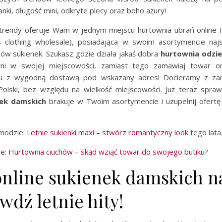
anki, długość mini, odkryte plecy oraz boho ażury!
trendy oferuje Wam w jednym miejscu hurtownia ubrań online F
 clothing wholesale), posiadająca w swoim asortymencie na
ów sukienek. Szukasz gdzie działa jakaś dobra
hurtownia odzi
wni w swojej miejscowości, zamiast tego zamawiaj towar on
.eu z wygodną dostawą pod wskazany adres! Docieramy z za
 Polski, bez względu na wielkość miejscowości. Już teraz spra
nek damskich
brakuje w Twoim asortymencie i uzupełnij ofertę
 modzie:
Letnie sukienki maxi – stwórz romantyczny look
tego lata
we:
Hurtownia ciuchów – skąd wziąć towar do swojego butiku
?
online sukienek damskich na
wdź letnie hity!