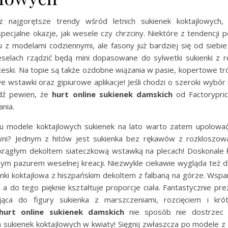
z najgorętsze trendy wśród letnich sukienek koktajlowych, 
pecjalne okazje, jak wesele czy chrzciny. Niektóre z tendencji 
 z modelami codziennymi, ale fasony już bardziej się od siebie
selach rządzić będą mini dopasowane do sylwetki sukienki z 
ceski. Na topie są także ozdobne wiązania w pasie, kopertowe tr
 wstawki oraz gipiurowe aplikacje! Jeśli chodzi o szeroki wybór
ądź pewien, że
hurt online sukienek damskich
od Factorypric
nia.
ju modele koktajlowych sukienek na lato warto zatem upolowa
owni? Jednym z hitów jest sukienka bez rękawów z rozklosz
okrągłym dekoltem siateczkową wstawką na plecach! Doskonale ł
ym pazurem weselnej kreacji. Niezwykle ciekawie wygląda też
ienki koktajlowa z hiszpańskim dekoltem z falbaną na górze. Wspa
, a do tego pięknie kształtuje proporcje ciała. Fantastycznie pre
ająca do figury sukienka z marszczeniami, rozcięciem i kró
hurt online sukienek damskich
nie sposób nie dostrzec t
sukienek koktajlowych w kwiaty! Sięgnij zwłaszcza po modele 