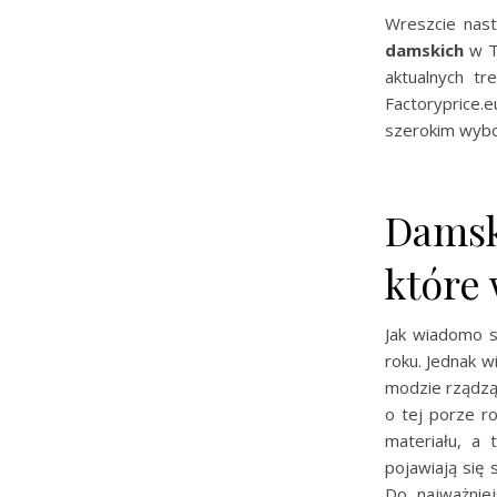
Wreszcie nast
damskich
w Tw
aktualnych t
Factoryprice
szerokim wybo
Damski
które
Jak wiadomo s
roku. Jednak w
modzie rządzą
o tej porze r
materiału, a
pojawiają się 
Do najważnie