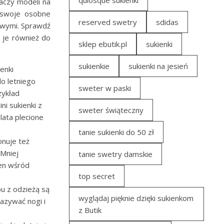
quiosque sukienki
aczy modeli na
a swoje osobne
reserved swetry
sdidas
owymi. Sprawdź
 je również do
sklep ebutik.pl
sukienki
sukienkie
sukienki na jesień
enki
o letniego
sweter w paski
zykład
ni sukienki z
sweter świąteczny
lata plecione
tanie sukienki do 50 zł
nuje też
 Mniej
tanie swetry damskie
en wśród
top secret
u z odzieżą są
wyglądaj pięknie dzięki sukienkom
azywać nogi i
z Butik