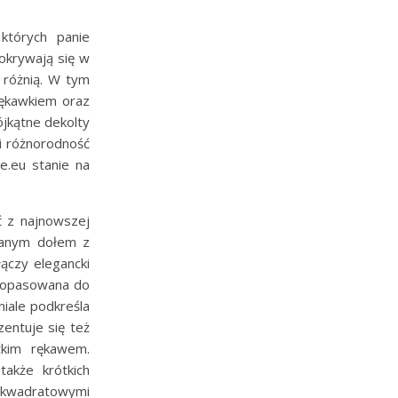
których panie
pokrywają się w
 różnią. W tym
rękawkiem oraz
ójkątne dekolty
 i różnorodność
e.eu stanie na
ć z najnowszej
owanym dołem z
ączy elegancki
 dopasowana do
niale podkreśla
zentuje się też
tkim rękawem.
akże krótkich
z kwadratowymi