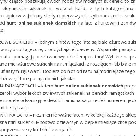
yny często poszukują dwóch rodzajów modnych sukienek, to zn
 eleganckich sukienek na wesele! Każda z tych kategorii m
go najpierw zajmiemy się tymi pierwszymi, czyli modelami casual
ród
hurt online sukienek damskich
na lato z hurtowni i zamów
u:
OWE SUKIENKI – jednym z hitów tego lata są białe ażurowe suki
w stylu cottagecore, z oddychającej bawełny. Wspaniale pasują d
imatu i pomagają przetrwać wysokie temperatury! Wybierz na pr
ne midi ażurowe sukienki na ramiączkach z rozcięciem lub białe mi
ufiastymi rękawami. Dobierz do nich od razu najmodniejsze tego 
lażowe, które pasują do nich jak ulał!
NA RAMIĄCZKACH – latem
hurt online sukienek damskich
propo
zeroki wybór lekkich zwiewnych sukienek na cienkich ramiączkach.
 modele odsłaniające dekolt i ramiona są przecież numerem jed
ich stylizacji!
KI NA LATO – niezmiernie ważne latem w kolekcji każdego sklep
asna mini sukienki. Mnóstwo dziewczyn w ciepłe miesiące chce pok
spojrzenia sexy krótkimi kreacjami!