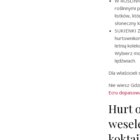
W ROŚLINNE 
roślinnymi 
listków, kt
słoneczny k
SUKIENKI 
hurtownikom
letnią kole
Wybierz mod
lędźwiach.
Dla właściciel
Nie wiesz Gdzi
Ecru dopasow
Hurt 
wesel
kokta