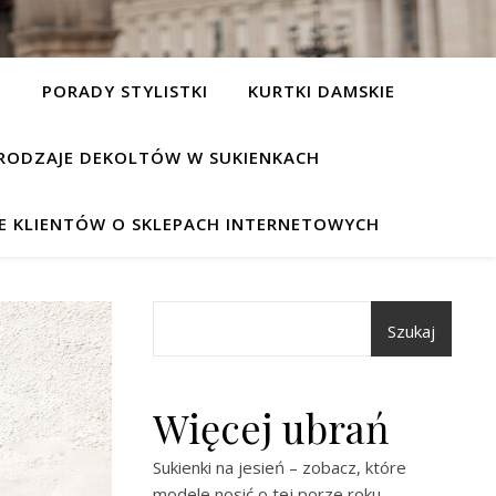
I
PORADY STYLISTKI
KURTKI DAMSKIE
RODZAJE DEKOLTÓW W SUKIENKACH
IE KLIENTÓW O SKLEPACH INTERNETOWYCH
Szukaj
Więcej ubrań
Sukienki na jesień – zobacz, które
modele nosić o tej porze roku