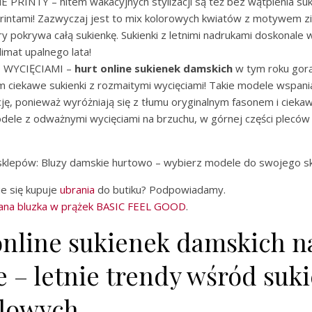
PRINTY – hitem wakacyjnych stylizacji są też bez wątpienia suki
printami! Zazwyczaj jest to mix kolorowych kwiatów z motywem z
óry pokrywa całą sukienkę. Sukienki z letnimi nadrukami doskonale 
limat upalnego lata!
Z WYCIĘCIAMI –
hurt online sukienek damskich
w tym roku gorą
 ciekawe sukienki z rozmaitymi wycięciami! Takie modele wspani
kcję, ponieważ wyróżniają się z tłumu oryginalnym fasonem i cieka
ele z odważnymi wycięciami na brzuchu, w górnej części pleców 
i sklepów: Bluzy damskie hurtowo – wybierz modele do swojego sk
e się kupuje
ubrania
do butiku? Podpowiadamy.
ana bluzka w prążek BASIC FEEL GOOD
.
online sukienek damskich n
e – letnie trendy wśród suk
jlowych