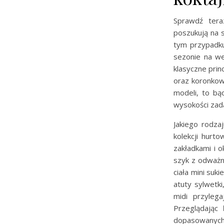
Sprawdź tera
poszukują na s
tym przypadku
sezonie na we
klasyczne prin
oraz koronkowe
modeli, to b
wysokości zada
Jakiego rodza
kolekcji hurt
zakładkami i 
szyk z odważn
ciała mini suk
atuty sylwetki
midi przyleg
Przeglądając
dopasowanych 