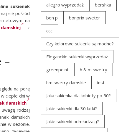
allegro wyprzedaż
bershka
line sukienek
naj się pośród
bon p
bonprix sweter
ternetowym na
damskiej
z
ccc
Czy kolorowe sukienki są modne?
Eleganckie sukienki wyprzedaż
e –
greenpoint
h & m swetry
hm swetry damskie
inst
zględu na porę
Jaka sukienka dla kobiety po 50?
 w ciepłe dni w
nek damskich
Jakie sukienki dla 30 latki?
d uwagę rodzaj
enek damskich
Jakie sukienki odmładzają?
śnie w sezonie.
pewno zwiewne