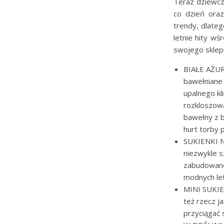
Teraz dziewcz
co dzień oraz
trendy, dlate
letnie hity wś
swojego sklep
BIAŁE AŻUR
bawełniane 
upalnego kl
rozkloszowa
bawełny z b
hurt torby p
SUKIENKI 
niezwykle s
zabudowane
modnych letn
MINI SUKIEN
też rzecz j
przyciągać 