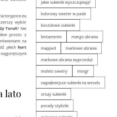
Jakie sukienki wyszczuplają?
kolorowy sweter w paski
actoryprice.eu
jszerszy wybór
koszulowe sukienki
eży Toruń
? Nie
line prosto z
lentamente
mango ubrania
mówieniami na
wdź jakich
hurt
mapped
markowe ubrania
 najgorętszymi
markowe ubrania wyprzedaż
.
mohito swetry
msngr
najpiękniejsze sukienki na weselu
 lato
orsay sukienki
porady stylistki