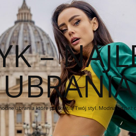
YK – NAJL
UBRANIA
modne ubrania które podkreślą Twój styl. Modna odzież