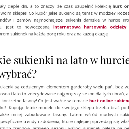
ały ciepłe dni, a to znaczy, że czas uzupełnić kolekcję
hurt on
oim sklepie! Co kupić? Jakie sukienki są teraz w modzie? Rozez
rendów i zamów najmodniejsze sukienki damskie w hurcie in
.eu. Jest to nowoczesną
internetowa hurtownia odzieży 
rem sukienek na każdą porę roku oraz na każdą okazję.
e sukienki na lato w hurci
 wybrać?
ukienki są codziennym elementem garderoby wielu pań, bez w
iosna i lato to zdecydowanie najgorętszy sezon dla tych ubrań, a
 konkretne fasony! Co jest ważne w temacie
hurt online sukie
oku? Kupując letnie modele do swojego sklepu trzeba brać po
 także mniej zabudowane fasony. Latem wśród modnych suki
specyficzne trendy i zdobienia, które najlepiej sprzedają się wła
jszych trendów letniego sezonu wśród sukienek należą na 