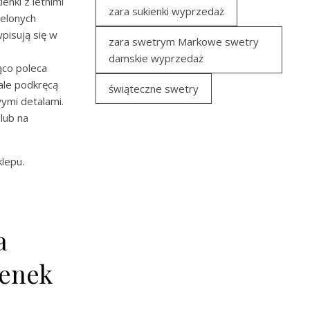
enki z letnimi
zara sukienki wyprzedaż
ielonych
wpisują się w
zara swetrym Markowe swetry
damskie wyprzedaż
co poleca
ale podkręcą
świąteczne swetry
wymi detalami.
lub na
lepu.
a
ienek