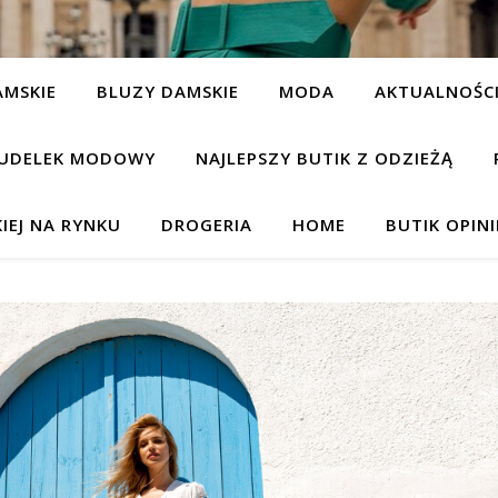
AMSKIE
BLUZY DAMSKIE
MODA
AKTUALNOŚC
UDELEK MODOWY
NAJLEPSZY BUTIK Z ODZIEŻĄ
IEJ NA RYNKU
DROGERIA
HOME
BUTIK OPIN