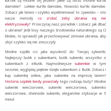
kurtek są modne tej jesieni? Jakie są teraz modne kurtki
damskie? Lekkie kurtki damskie, Nowości kurtki damskie.
Zobacz jak łatwo i szybko wyeliminować to zjawisko – oto
nasze metody
co zrobić żeby ubrania się nie
elektryzowały
? Przeczytaj nasz poradnik i zobacz jak dbać
o ubrania? Jeśli losy naszego środowiska naturalnego są Ci
bliskie, to sprawdź jak przechowywać zimowe ubrania, aby
zbyt szybko się nie zniszczyły.
Modne szpilki ccc jaka wysokość do Twojej sylwetki.
Najlepszy butik z sukienkami, butik sukienki, wszystko o
sukienkach z eButik. Najmodniejsze
sukienkie
w tym
sezonie, wyglądaj pięknie dzięki sukienkom z Butik. Zobacz i
kup sukienkę online, jaka sukienke na imprezę latem?
Historia szpilek kiedy powstały
tego rodzaju buty? Modne
sukienki wieczorowe, sukienki weiczorowa, sukienko
wieczorowe, sheinside sukienki, eleganckie stylizacje w 5
minut.