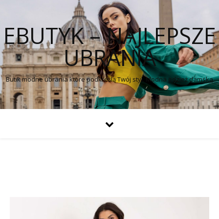
EBUTYK – NAJLEPSZE
UBRANIA
Butik modne ubrania które podkreślą Twój styl. Modna odzież damska