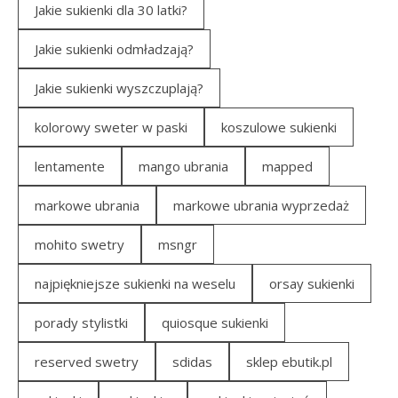
Jakie sukienki dla 30 latki?
Jakie sukienki odmładzają?
Jakie sukienki wyszczuplają?
kolorowy sweter w paski
koszulowe sukienki
lentamente
mango ubrania
mapped
markowe ubrania
markowe ubrania wyprzedaż
mohito swetry
msngr
najpiękniejsze sukienki na weselu
orsay sukienki
porady stylistki
quiosque sukienki
reserved swetry
sdidas
sklep ebutik.pl