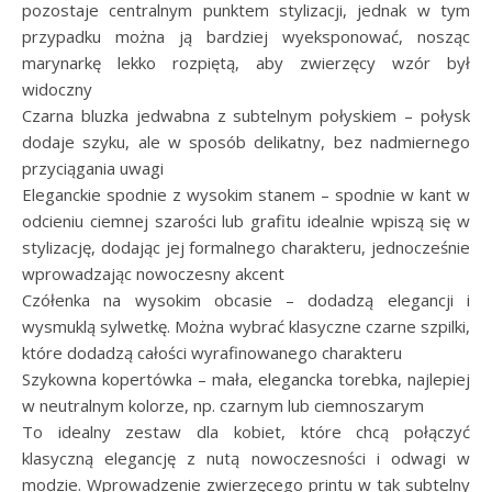
pozostaje centralnym punktem stylizacji, jednak w tym
przypadku można ją bardziej wyeksponować, nosząc
marynarkę lekko rozpiętą, aby zwierzęcy wzór był
widoczny
Czarna bluzka jedwabna z subtelnym połyskiem – połysk
dodaje szyku, ale w sposób delikatny, bez nadmiernego
przyciągania uwagi
Eleganckie spodnie z wysokim stanem – spodnie w kant w
odcieniu ciemnej szarości lub grafitu idealnie wpiszą się w
stylizację, dodając jej formalnego charakteru, jednocześnie
wprowadzając nowoczesny akcent
Czółenka na wysokim obcasie – dodadzą elegancji i
wysmuklą sylwetkę. Można wybrać klasyczne czarne szpilki,
które dodadzą całości wyrafinowanego charakteru
Szykowna kopertówka – mała, elegancka torebka, najlepiej
w neutralnym kolorze, np. czarnym lub ciemnoszarym
To idealny zestaw dla kobiet, które chcą połączyć
klasyczną elegancję z nutą nowoczesności i odwagi w
modzie. Wprowadzenie zwierzęcego printu w tak subtelny