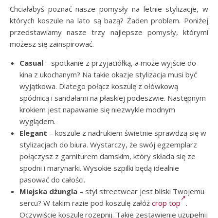
Chciałabyś poznać nasze pomysły na letnie stylizacje, w
których koszule na lato są bazą? Żaden problem. Poniżej
przedstawiamy nasze trzy najlepsze pomysły, którymi
możesz się zainspirować.
Casual
– spotkanie z przyjaciółką, a może wyjście do
kina z ukochanym? Na takie okazje stylizacja musi być
wyjątkowa. Dlatego połącz koszulę z ołówkową
spódnicą i sandałami na płaskiej podeszwie. Następnym
krokiem jest napawanie się niezwykle modnym
wyglądem.
Elegant
– koszule z nadrukiem świetnie sprawdzą się w
stylizacjach do biura. Wystarczy, że swój egzemplarz
połączysz z garniturem damskim, który składa się ze
spodni i marynarki. Wysokie szpilki będą idealnie
pasować do całości.
Miejska dżungla
– styl streetwear jest bliski Twojemu
sercu? W takim razie pod koszulę załóż
crop top
.
Oczywiście koszulę rozepnij. Takie zestawienie uzupełnij