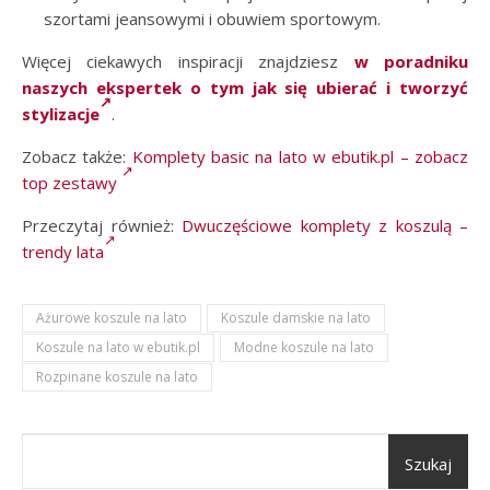
szortami jeansowymi i obuwiem sportowym.
Więcej ciekawych inspiracji znajdziesz
w poradniku
naszych ekspertek o tym jak się ubierać i tworzyć
stylizacje
.
Zobacz także:
Komplety basic na lato w ebutik.pl – zobacz
top zestawy
Przeczytaj również:
Dwuczęściowe komplety z koszulą –
trendy lata
Ażurowe koszule na lato
Koszule damskie na lato
Koszule na lato w ebutik.pl
Modne koszule na lato
Rozpinane koszule na lato
Szukaj