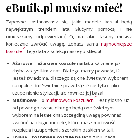
eButik.pl musisz mieć!
Zapewne zastanawiasz się, jakie modele koszul będą
największym trendem lata. Służymy pomocą i nie
omieszkamy odpowiedzieć Ci, na jakie fasony musisz
koniecznie zwrócić uwagę. Zobacz sama
najmodniejsze
koszule
tego lata z kolekcji naszego sklepu!
Ażurowe
–
ażurowe koszule na lato
są znane już
chyba wszystkim z nas. Dlatego mamy pewność, iż
jesteś świadoma, dlaczego są one świetnym wyborem
na upalne dni! Świetnie sprawdzą się nie tylko, jako
uzupełnienie stylizacji, ale również jej baza!
Muślinowe
– o
muślinowych koszulach
jest głośno już
od pewnego czasu, dlatego będą one świetnym
wyborem na letnie dni! Szczególną uwagę powinnaś
zwrócić na długie modele, które masz możliwość
rozpięcia i uzupełnienia szerokim paskiem w talii.
Lniane
–
rozpinane koszule na lato
z lnu, będą