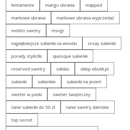
lentamente
mango ubrania
mapped
markowe ubrania
markowe ubrania wyprzedaż
mohito swetry
msngr
najpiękniejsze sukienki na weselu
orsay sukienki
porady stylistki
quiosque sukienki
reserved swetry
sdidas
sklep ebutik.pl
sukienki
sukienkie
sukienki na jesień
sweter w paski
sweter świąteczny
tanie sukienki do 50 zł
tanie swetry damskie
top secret