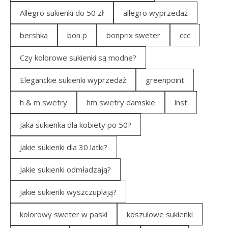
Allegro sukienki do 50 zł
allegro wyprzedaż
bershka
bon p
bonprix sweter
ccc
Czy kolorowe sukienki są modne?
Eleganckie sukienki wyprzedaż
greenpoint
h & m swetry
hm swetry damskie
inst
Jaka sukienka dla kobiety po 50?
Jakie sukienki dla 30 latki?
Jakie sukienki odmładzają?
Jakie sukienki wyszczuplają?
kolorowy sweter w paski
koszulowe sukienki