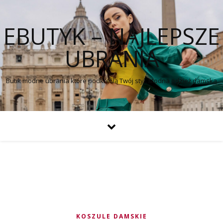
EBUTYK – NAJLEPSZE
UBRANIA
Butik modne ubrania które podkreślą Twój styl. Modna odzież damska
KOSZULE DAMSKIE