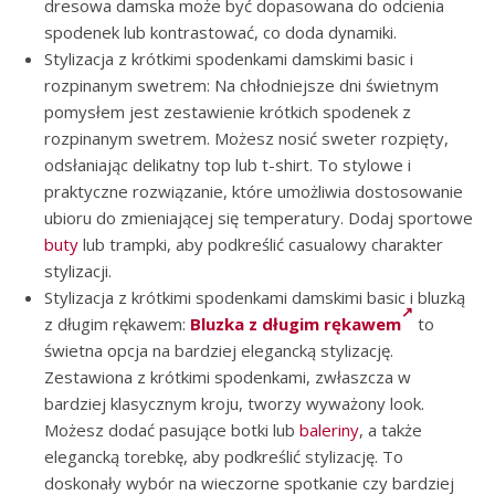
dresowa damska może być dopasowana do odcienia
spodenek lub kontrastować, co doda dynamiki.
Stylizacja z krótkimi spodenkami damskimi basic i
rozpinanym swetrem: Na chłodniejsze dni świetnym
pomysłem jest zestawienie krótkich spodenek z
rozpinanym swetrem. Możesz nosić sweter rozpięty,
odsłaniając delikatny top lub t-shirt. To stylowe i
praktyczne rozwiązanie, które umożliwia dostosowanie
ubioru do zmieniającej się temperatury. Dodaj sportowe
buty
lub trampki, aby podkreślić casualowy charakter
stylizacji.
Stylizacja z krótkimi spodenkami damskimi basic i bluzką
z długim rękawem:
Bluzka z długim rękawem
to
świetna opcja na bardziej elegancką stylizację.
Zestawiona z krótkimi spodenkami, zwłaszcza w
bardziej klasycznym kroju, tworzy wyważony look.
Możesz dodać pasujące botki lub
baleriny
, a także
elegancką torebkę, aby podkreślić stylizację. To
doskonały wybór na wieczorne spotkanie czy bardziej