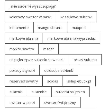
Jakie sukienki wyszczuplają?
kolorowy sweter w paski
koszulowe sukienki
lentamente
mango ubrania
mapped
markowe ubrania
markowe ubrania wyprzedaż
mohito swetry
msngr
najpiękniejsze sukienki na weselu
orsay sukienki
porady stylistki
quiosque sukienki
reserved swetry
sdidas
sklep ebutik.pl
sukienki
sukienkie
sukienki na jesień
sweter w paski
sweter świąteczny