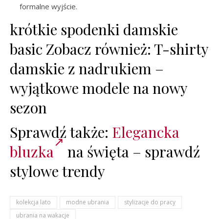
formalne wyjście.
krótkie spodenki damskie
basic Zobacz również: T-shirty
damskie z nadrukiem –
wyjątkowe modele na nowy
sezon
Sprawdź także:
Elegancka
bluzka
na święta – sprawdź
stylowe trendy
kolekcja lato
modne ubrania
stylizacje do pracy
ubrania na wakacje