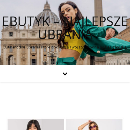
EBUTYK – NAJLEPSZE
UBRANIA
Butik modne ubrania które podkreślą Twój styl. Modna odzież damska