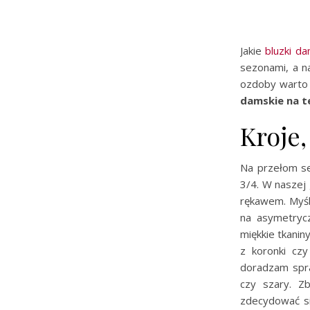
Jakie
bluzki da
sezonami, a n
ozdoby warto 
damskie na t
Kroje,
Na przełom se
3/4. W naszej 
rękawem. Myśl
na asymetrycz
miękkie tkanin
z koronki czy
doradzam spra
czy szary. Zb
zdecydować się