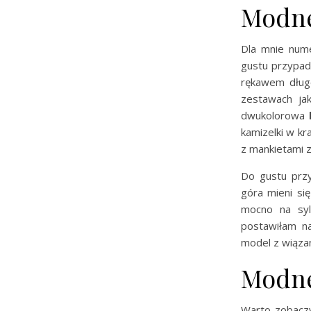
Modne
Dla mnie num
gustu przypad
rękawem dług
zestawach ja
dwukolorowa
kamizelki w kr
z mankietami z
Do gustu przy
góra mieni się
mocno na syl
postawiłam n
model z wiąza
Modne 
Warto zobac