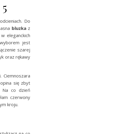
 5
dcieniach. Do
 Jasna
bluzka
z
w eleganckich
 wyborem jest
ączenie szarej
yk oraz rękawy
i. Ciemnoszara
 opina się zbyt
. Na co dzień
ałam czerwony
ym kroju.
ylizacji na co