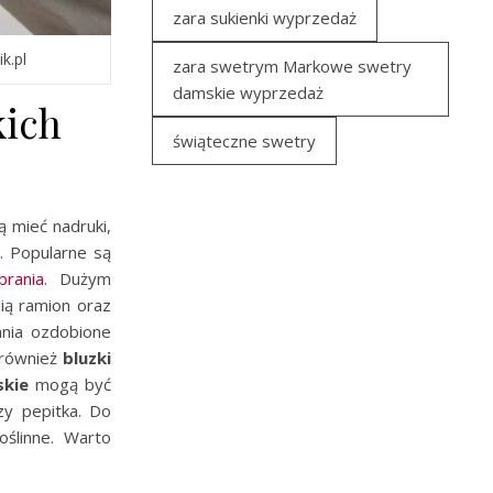
zara sukienki wyprzedaż
k.pl
zara swetrym Markowe swetry
damskie wyprzedaż
kich
świąteczne swetry
 mieć nadruki,
. Popularne są
brania
. Dużym
nią ramion oraz
ania ozdobione
również
bluzki
skie
mogą być
zy pepitka. Do
ślinne. Warto