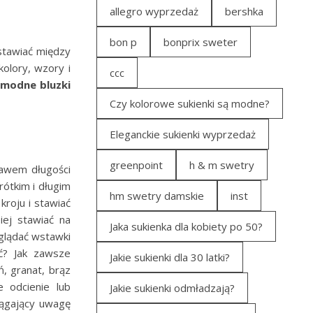
allegro wyprzedaż
bershka
bon p
bonprix sweter
stawiać między
olory, wzory i
ccc
modne bluzki
Czy kolorowe sukienki są modne?
Eleganckie sukienki wyprzedaż
greenpoint
h & m swetry
kawem długości
rótkim i długim
hm swetry damskie
inst
roju i stawiać
iej stawiać na
Jaka sukienka dla kobiety po 50?
yglądać wstawki
ać? Jak zawsze
Jakie sukienki dla 30 latki?
, granat, brąz
e odcienie lub
Jakie sukienki odmładzają?
ciągający uwagę