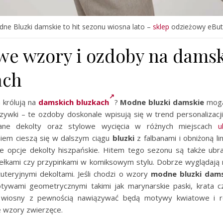
ne Bluzki damskie to hit sezonu wiosna lato –
sklep
odzieżowy eButi
we wzory i ozdoby na dams
ach
a królują na
damskich bluzkach
?
Modne bluzki damskie
mogą
szywki – te ozdoby doskonale wpisują się w trend personalizacji
ane dekolty oraz stylowe wycięcia w różnych miejscach
u
iem cieszą się w dalszym ciągu
bluzki
z falbanami i obniżoną li
te opcje dekolty hiszpańskie. Hitem tego sezonu są także ubr
ełkami czy przypinkami w komiksowym stylu. Dobrze wyglądają 
uteryjnymi dekoltami. Jeśli chodzi o wzory
modne bluzki dam
ywami geometrycznymi takimi jak marynarskie paski, krata c
 wiosny z pewnością nawiązywać będą motywy kwiatowe i ro
e wzory zwierzęce.