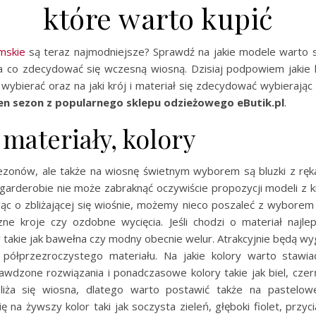
które warto kupić
mskie
są teraz najmodniejsze? Sprawdź na jakie modele warto 
a co zdecydować się wczesną wiosną. Dzisiaj podpowiem jakie k
wybierać oraz na jaki krój i materiał się zdecydować wybierając
en sezon z popularnego sklepu odzieżowego eButik.pl
.
 materiały, kolory
zonów, ale także na wiosnę świetnym wyborem są bluzki z rę
garderobie nie może zabraknąć oczywiście propozycji modeli z k
ąc o zbliżającej się wiośnie, możemy nieco poszaleć z wyborem k
ne kroje czy ozdobne wycięcia. Jeśli chodzi o materiał najlep
y takie jak bawełna czy modny obecnie welur. Atrakcyjnie będą w
 półprzezroczystego materiału. Na jakie kolory warto stawi
wdzone rozwiązania i ponadczasowe kolory takie jak biel, czerń
liża się wiosna, dlatego warto postawić także na pastelow
 na żywszy kolor taki jak soczysta zieleń, głęboki fiolet, przy