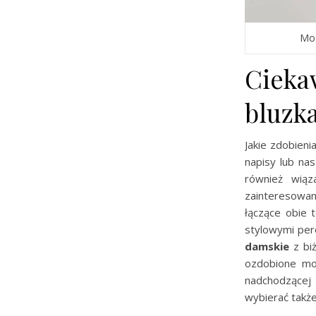
Mod
Cieka
bluzk
Jakie zdobieni
napisy lub na
również wiąz
zainteresowan
łączące obie 
stylowymi per
damskie
z biż
ozdobione mot
nadchodzącej
wybierać takż