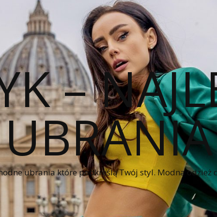
YK – NAJL
UBRANIA
modne ubrania które podkreślą Twój styl. Modna odzież