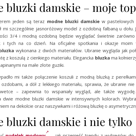
 bluzki damskie – moje top
erem jeden są teraz
modne bluzki damskie
w pastelowych o
ł mi szczególnie jasnoróżowy model z ozdobną falbaną u dołu.
ości 3/4 i modną ozdobną będzie wyglądać świetnie zarówno 
k i tych na co dzień. Na oficjalne spotkania i okazje moim
bluzka
wykonana z dwóch materiałów. Ubranie wygląda jak poł
atę z koszulą z cienkiego materiału. Elegancka
bluzka
ma kołnierz
apinanymi na małe złote guziki.
padło mi także połączenie koszuli z modną bluzką z perełkam
 ozdobami, a dół z lekkiego materiału, sprawia, że ubranie nie
wetce – zapewnia to wspaniały wygląd, ale także wygodę
a dwie modne bluzki damskie w intensywnych kolorach. Wybr
niem na dekolcie oraz naszywkami i różową bluzkę o asymetryczn
bluzki damskie i nie tylko
zyć
pudelek modowy
– jak przenieść trendy z wybiegów do st