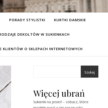
I
PORADY STYLISTKI
KURTKI DAMSKIE
RODZAJE DEKOLTÓW W SUKIENKACH
IE KLIENTÓW O SKLEPACH INTERNETOWYCH
Szukaj
Więcej ubrań
Sukienki na jesień – zobacz, które
modele nosić o tej porze roku