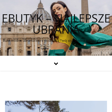
EBUTYK – NAJLEPSZE
UBRANIA
Butik modne ubrania które podkreślą Twój styl. Modna odzież damska