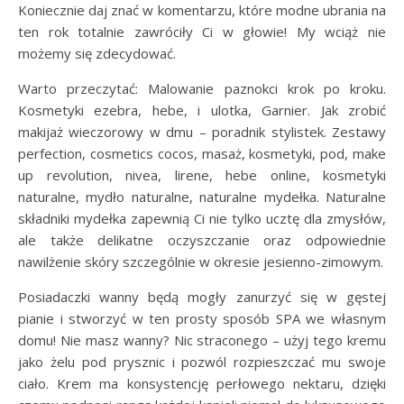
Koniecznie daj znać w komentarzu, które modne ubrania na
ten rok totalnie zawróciły Ci w głowie! My wciąż nie
możemy się zdecydować.
Warto przeczytać: Malowanie paznokci krok po kroku.
Kosmetyki ezebra, hebe, i ulotka, Garnier. Jak zrobić
makijaż wieczorowy w dmu – poradnik stylistek. Zestawy
perfection, cosmetics cocos, masaż, kosmetyki, pod, make
up revolution, nivea, lirene, hebe online, kosmetyki
naturalne, mydło naturalne, naturalne mydełka. Naturalne
składniki mydełka zapewnią Ci nie tylko ucztę dla zmysłów,
ale także delikatne oczyszczanie oraz odpowiednie
nawilżenie skóry szczególnie w okresie jesienno-zimowym.
Posiadaczki wanny będą mogły zanurzyć się w gęstej
pianie i stworzyć w ten prosty sposób SPA we własnym
domu! Nie masz wanny? Nic straconego – użyj tego kremu
jako żelu pod prysznic i pozwól rozpieszczać mu swoje
ciało. Krem ma konsystencję perłowego nektaru, dzięki