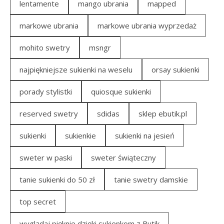
lentamente
mango ubrania
mapped
markowe ubrania
markowe ubrania wyprzedaż
mohito swetry
msngr
najpiękniejsze sukienki na weselu
orsay sukienki
porady stylistki
quiosque sukienki
reserved swetry
sdidas
sklep ebutik.pl
sukienki
sukienkie
sukienki na jesień
sweter w paski
sweter świąteczny
tanie sukienki do 50 zł
tanie swetry damskie
top secret
wyglądaj pięknie dzięki sukienkom z Butik