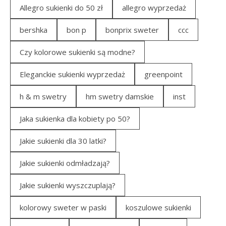
Allegro sukienki do 50 zł
allegro wyprzedaż
bershka
bon p
bonprix sweter
ccc
Czy kolorowe sukienki są modne?
Eleganckie sukienki wyprzedaż
greenpoint
h & m swetry
hm swetry damskie
inst
Jaka sukienka dla kobiety po 50?
Jakie sukienki dla 30 latki?
Jakie sukienki odmładzają?
Jakie sukienki wyszczuplają?
kolorowy sweter w paski
koszulowe sukienki