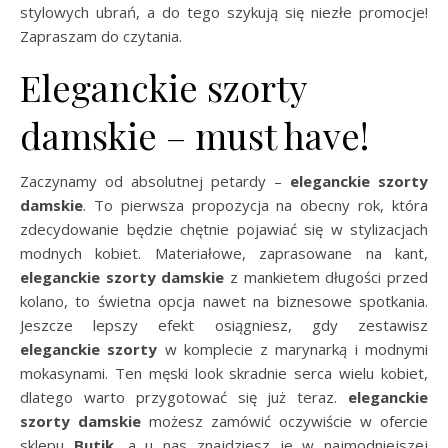
stylowych ubrań, a do tego szykują się niezłe promocje!
Zapraszam do czytania.
Eleganckie szorty
damskie – must have!
Zaczynamy od absolutnej petardy –
eleganckie szorty
damskie
. To pierwsza propozycja na obecny rok, która
zdecydowanie będzie chętnie pojawiać się w stylizacjach
modnych kobiet. Materiałowe, zaprasowane na kant,
eleganckie szorty
damskie
z mankietem długości przed
kolano, to świetna opcja nawet na biznesowe spotkania.
Jeszcze lepszy efekt osiągniesz, gdy zestawisz
eleganckie szorty
w komplecie z marynarką i modnymi
mokasynami. Ten męski look skradnie serca wielu kobiet,
dlatego warto przygotować się już teraz.
eleganckie
szorty damskie
możesz zamówić oczywiście w ofercie
sklepu
Butik
, a u nas znajdziesz je w najmodniejszej