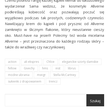
czemu podnosi rangę każdej kąpieli niemal do luksusowego
wydarzenia! Sama widzisz, że kosmetyki Allverne
podkreślają kobiecość oraz pozwalają poczuć się
wyjątkowo podczas tak prostych, codziennych czynności.
Nawilżający krem do kąpieli i pod prysznic od Allverne
zamknięto w ślicznym flakonie, który nieustannie cieszy
oko. Must-have na jesień! Polecmy też woda micelarna
Allverne – jest przeznaczona do każdego rodzaju skóry –
także do wrażliwej czy naczynkowej.
action
ali ekspres
Chloe
eleganckie szorty damskie
fellow
Givechy
hms
inst
librus
modne ubrania
msngr
Stella McCartney
sukienki z drapowaniem
trencz
Szukaj