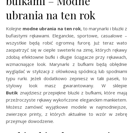
bufkami – Modne
ubrania na ten rok
Kolejne
modne ubrania na ten rok
, to marynarki i bluzki z
bufiastymi rękawami. Eleganckie, sportowe, casualowe –
wszystkie będą robić ogromną furorę. Już teraz wato
zaopatrzyć się w ciepłe sweterki na zimę, których rękawy
zdobią efektowne bufki i długie ściągacze przy rękawach,
wzmacniające look. Marynarki z bufkami będą obłędnie
wyglądać w stylizacji z ołówkową spódnicą lub spodniami
typu rurki. Jeżeli dodatkowo zepniesz w talii pasek, to
stylowy look masz gwarantowany. W sklepie
Butik
znajdziesz przepiękne bluzki z bufkami, które mają
przeźroczyste rękawy wykończone eleganckim mankietem.
Możesz zamówić wyjątkowe modele w najmodniejsze,
zwierzęce printy, z których aktualnie to wzór w zebrę
przejmuje dowodzenie.