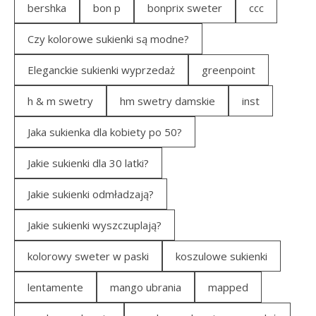
bershka
bon p
bonprix sweter
ccc
Czy kolorowe sukienki są modne?
Eleganckie sukienki wyprzedaż
greenpoint
h & m swetry
hm swetry damskie
inst
Jaka sukienka dla kobiety po 50?
Jakie sukienki dla 30 latki?
Jakie sukienki odmładzają?
Jakie sukienki wyszczuplają?
kolorowy sweter w paski
koszulowe sukienki
lentamente
mango ubrania
mapped