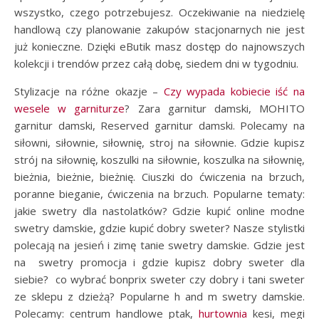
wszystko, czego potrzebujesz. Oczekiwanie na niedzielę
handlową czy planowanie zakupów stacjonarnych nie jest
już konieczne. Dzięki eButik masz dostęp do najnowszych
kolekcji i trendów przez całą dobę, siedem dni w tygodniu.
Stylizacje na różne okazje –
Czy wypada kobiecie iść na
wesele w garniturze
? Zara garnitur damski, MOHITO
garnitur damski, Reserved garnitur damski. Polecamy na
siłowni, siłownie, siłownię, stroj na siłownie. Gdzie kupisz
strój na siłownię, koszulki na siłownie, koszulka na siłownię,
bieżnia, bieżnie, bieżnię. Ciuszki do ćwiczenia na brzuch,
poranne bieganie, ćwiczenia na brzuch. Popularne tematy:
jakie swetry dla nastolatków? Gdzie kupić online modne
swetry damskie, gdzie kupić dobry sweter? Nasze stylistki
polecają na jesień i zimę tanie swetry damskie. Gdzie jest
na swetry promocja i gdzie kupisz dobry sweter dla
siebie? co wybrać bonprix sweter czy dobry i tani sweter
ze sklepu z dzieżą? Popularne h and m swetry damskie.
Polecamy: centrum handlowe ptak,
hurtownia
kesi, megi