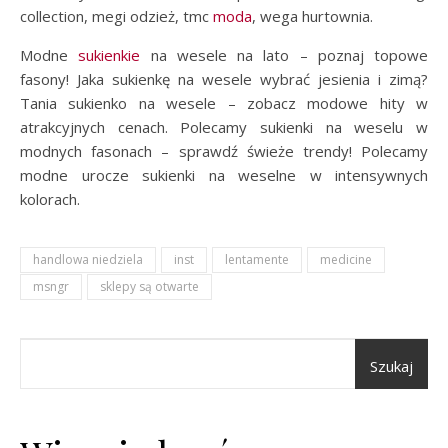
collection, megi odzież, tmc
moda
, wega hurtownia.
Modne
sukienkie
na wesele na lato – poznaj topowe
fasony! Jaka sukienkę na wesele wybrać jesienia i zimą?
Tania sukienko na wesele – zobacz modowe hity w
atrakcyjnych cenach. Polecamy sukienki na weselu w
modnych fasonach – sprawdź świeże trendy! Polecamy
modne urocze sukienki na weselne w intensywnych
kolorach.
handlowa niedziela
inst
lentamente
medicine
msngr
sklepy są otwarte
Szukaj