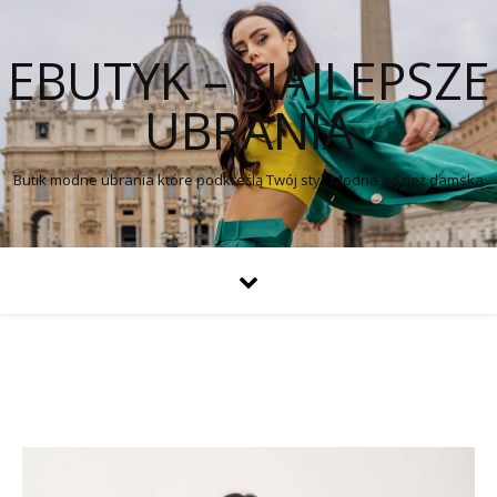
EBUTYK – NAJLEPSZE
UBRANIA
Butik modne ubrania które podkreślą Twój styl. Modna odzież damska