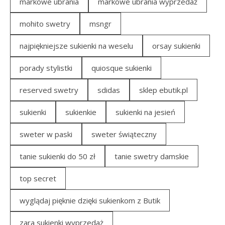
markowe ubrania
markowe ubrania wyprzedaż
mohito swetry
msngr
najpiękniejsze sukienki na weselu
orsay sukienki
porady stylistki
quiosque sukienki
reserved swetry
sdidas
sklep ebutik.pl
sukienki
sukienkie
sukienki na jesień
sweter w paski
sweter świąteczny
tanie sukienki do 50 zł
tanie swetry damskie
top secret
wyglądaj pięknie dzięki sukienkom z Butik
zara sukienki wyprzedaż