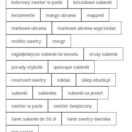
kolorowy sweter w paski
koszulowe sukienki
lentamente
mango ubrania
mapped
markowe ubrania
markowe ubrania wyprzedaż
mohito swetry
msngr
najpiękniejsze sukienki na weselu
orsay sukienki
porady stylistki
quiosque sukienki
reserved swetry
sdidas
sklep ebutik.pl
sukienki
sukienkie
sukienki na jesień
sweter w paski
sweter świąteczny
tanie sukienki do 50 zł
tanie swetry damskie
top secret