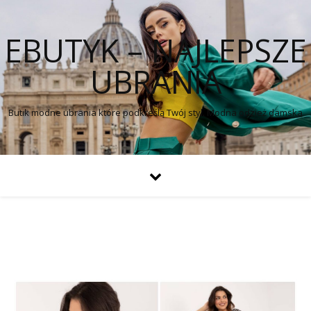
EBUTYK – NAJLEPSZE
UBRANIA
Butik modne ubrania które podkreślą Twój styl. Modna odzież damska