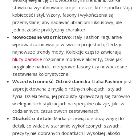
włoską elegancję z nowoczesnymi trendami. Marka
stawia na wyrafinowane kroje i detale, które podkreślają
kobiecość i styl. Wzory, fasony i wykończenia są
przemyślane, aby nadawać ubraniom luksusowy, ale
jednocześnie praktyczny charakter.
Nowoczesne wzornictwo
: Italy Fashion regularnie
wprowadza innowacje w swoich projektach, śledząc
najnowsze trendy mody. Kolekcje często zawierają
bluzy damskie
rozpinane modowe akcenty, takie jak
oryginalne nadruki, nietypowe fasony czy nowoczesne
zestawienia kolorystyczne.
Wszechstronność
:
Odzież damska Italia Fashion
jest
zaprojektowana z myślą o różnych okazjach i stylach
życia. Dzięki temu, jej produkty sprawdzają się zarówno
w eleganckich stylizacjach na specjalne okazje, jak i w
codziennych, casualowych zestawieniach.
Dbałość o detale
: Marka przywiązuje dużą wagę do
detali, co widać w starannie wykończonych szwach,
precyzyjnie dobranych dodatkach i wysokiej jakości