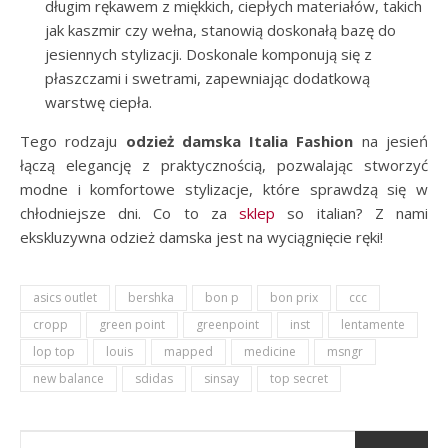
długim rękawem z miękkich, ciepłych materiałów, takich
jak kaszmir czy wełna, stanowią doskonałą bazę do
jesiennych stylizacji. Doskonale komponują się z
płaszczami i swetrami, zapewniając dodatkową
warstwę ciepła.
Tego rodzaju
odzież damska Italia Fashion
na jesień
łączą elegancję z praktycznością, pozwalając stworzyć
modne i komfortowe stylizacje, które sprawdzą się w
chłodniejsze dni. Co to za
sklep
so italian? Z nami
ekskluzywna odzież damska jest na wyciągnięcie ręki!
asics outlet
bershka
bon p
bon prix
ccc
cropp
green point
greenpoint
inst
lentamente
lop top
louis
mapped
medicine
msngr
new balance
sdidas
sinsay
top secret