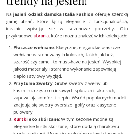
trendy na jesień!
Na
jesień odzież damska Italia Fashion
oferuje szeroką
gamę ubrań, które łączą elegancję z funkcjonalnością,
idealnie wpisując się w sezonowe potrzeby. Oto
przykładowe
ubrania
, które można znaleźć w ich kolekcjach:
Płaszcze wełniane
: Klasyczne, eleganckie płaszcze
wełniane w stonowanych kolorach, takich jak beż,
szarość czy camel, to must-have na jesień. Wysokiej
jakości materiały i staranne wykonanie zapewniają
ciepło i stylowy wygląd.
Przytulne Swetry
: Grube swetry z wełny lub
kaszmiru, często o ciekawych splotach i fakturach,
zapewniają komfort i ciepło. Wśród popularnych modeli
znajdują się swetry oversize, golfy oraz klasyczne
pulowery.
Kurtki
eko skórzane
: W tym sezonie modne są
eleganckie kurtki skórzane, które dodają charakteru
każdej stylizacji. Można je znaleźć w różnych fasonach,