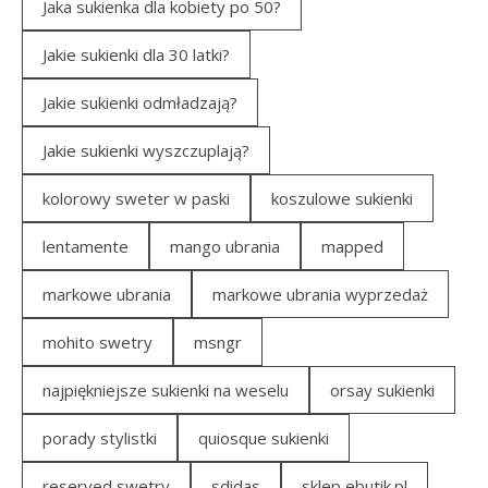
Jaka sukienka dla kobiety po 50?
Jakie sukienki dla 30 latki?
Jakie sukienki odmładzają?
Jakie sukienki wyszczuplają?
kolorowy sweter w paski
koszulowe sukienki
lentamente
mango ubrania
mapped
markowe ubrania
markowe ubrania wyprzedaż
mohito swetry
msngr
najpiękniejsze sukienki na weselu
orsay sukienki
porady stylistki
quiosque sukienki
reserved swetry
sdidas
sklep ebutik.pl