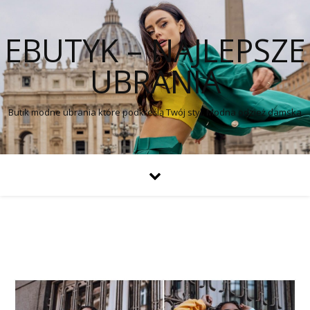
EBUTYK – NAJLEPSZE
UBRANIA
Butik modne ubrania które podkreślą Twój styl. Modna odzież damska