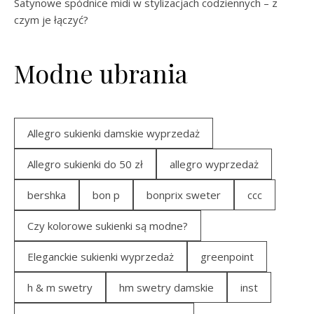
Satynowe spódnice midi w stylizacjach codziennych – z
czym je łączyć?
Modne ubrania
Allegro sukienki damskie wyprzedaż
Allegro sukienki do 50 zł
allegro wyprzedaż
bershka
bon p
bonprix sweter
ccc
Czy kolorowe sukienki są modne?
Eleganckie sukienki wyprzedaż
greenpoint
h & m swetry
hm swetry damskie
inst