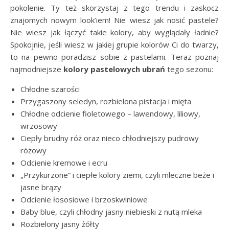
pokolenie. Ty też skorzystaj z tego trendu i zaskocz
znajomych nowym look’iem! Nie wiesz jak nosić pastele?
Nie wiesz jak łączyć takie kolory, aby wyglądały ładnie?
Spokojnie, jeśli wiesz w jakiej grupie kolorów Ci do twarzy,
to na pewno poradzisz sobie z pastelami. Teraz poznaj
najmodniejsze
kolory pastelowych ubrań
tego sezonu:
Chłodne szarości
Przygaszony seledyn, rozbielona pistacja i mięta
Chłodne odcienie fioletowego – lawendowy, liliowy,
wrzosowy
Ciepły brudny róż oraz nieco chłodniejszy pudrowy
różowy
Odcienie kremowe i ecru
„Przykurzone” i ciepłe kolory ziemi, czyli mleczne beże i
jasne brązy
Odcienie łososiowe i brzoskwiniowe
Baby blue, czyli chłodny jasny niebieski z nutą mleka
Rozbielony jasny żółty