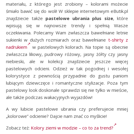
materiału, z którego jest zrobiony – kolorami możecie
śmiało bawić się do woli! W sklepie internetowym eButik.pl
znajdziecie także
pastelowe ubrania plus size
, które
wpisują się w najnowsze trendy i spełnią Wasze
oczekiwania. Polecamy Wam zwłaszcza bawełniane letnie
sukienki w dużych rozmiarach oraz bawełniane
t-shirty z
nadrukiem
w pastelowych kolorach. Na topie są obecnie
zwłaszcza liliowy, pudrowy różowy, jasny żółty czy jasny
niebieski, ale w kolekcji znajdziecie jeszcze więcej
pastelowych odcieni. Odzież w tak pogodnej i wesołej
kolorystyce z pewnością przypadnie do gustu paniom
lubiącym dziewczęce i romantyczne stylizacje. Poza tym
pastelowy look doskonale sprawdzi się nie tylko w mieście,
ale także podczas wakacyjnych wyjazdów!
A wy lubicie pastelowe ubrania czy preferujecie mniej
„kolorowe” odcienie? Dajcie nam znać co myślicie!
Zobacz też:
Kolory ziemi w modzie – co to za trend?