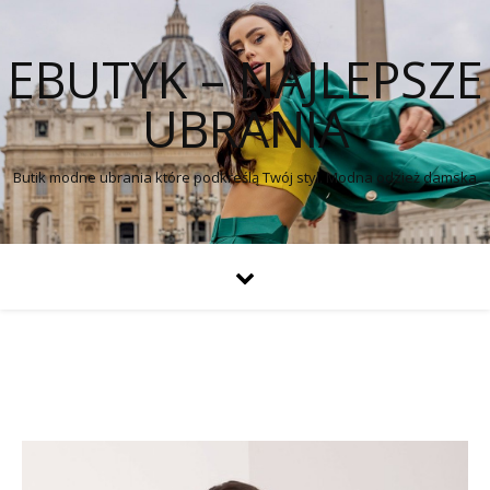
EBUTYK – NAJLEPSZE
UBRANIA
Butik modne ubrania które podkreślą Twój styl. Modna odzież damska