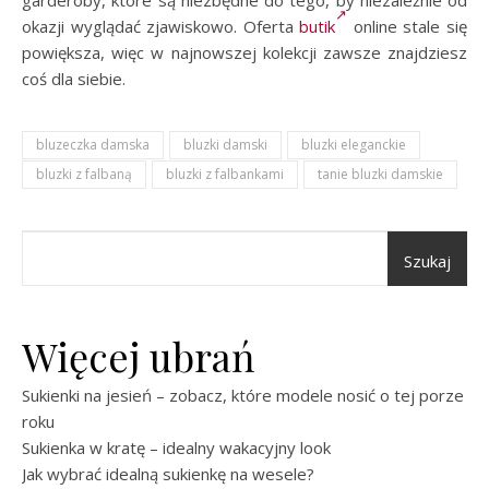
garderoby, które są niezbędne do tego, by niezależnie od
okazji wyglądać zjawiskowo. Oferta
butik
online stale się
powiększa, więc w najnowszej kolekcji zawsze znajdziesz
coś dla siebie.
bluzeczka damska
bluzki damski
bluzki eleganckie
bluzki z falbaną
bluzki z falbankami
tanie bluzki damskie
Szukaj
Więcej ubrań
Sukienki na jesień – zobacz, które modele nosić o tej porze
roku
Sukienka w kratę – idealny wakacyjny look
Jak wybrać idealną sukienkę na wesele?