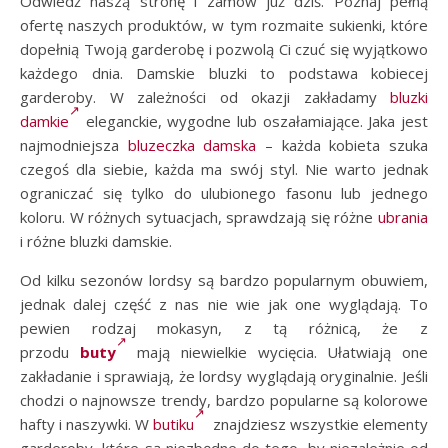
Odwiedź naszą stronę i zamów już dziś. Poznaj pełną
ofertę naszych produktów, w tym rozmaite sukienki, które
dopełnią Twoją garderobę i pozwolą Ci czuć się wyjątkowo
każdego dnia. Damskie bluzki to podstawa kobiecej
garderoby. W zależności od okazji zakładamy
bluzki
damkie
eleganckie, wygodne lub oszałamiające. Jaka jest
najmodniejsza
bluzeczka damska
– każda kobieta szuka
czegoś dla siebie, każda ma swój styl. Nie warto jednak
ograniczać się tylko do ulubionego fasonu lub jednego
koloru. W różnych sytuacjach, sprawdzają się różne
ubrania
i różne bluzki damskie.
Od kilku sezonów lordsy są bardzo popularnym obuwiem,
jednak dalej część z nas nie wie jak one wyglądają. To
pewien rodzaj mokasyn, z tą różnicą, że z
przodu
buty
mają niewielkie wycięcia. Ułatwiają one
zakładanie i sprawiają, że lordsy wyglądają oryginalnie. Jeśli
chodzi o najnowsze trendy, bardzo popularne są kolorowe
hafty i naszywki. W
butiku
znajdziesz wszystkie elementy