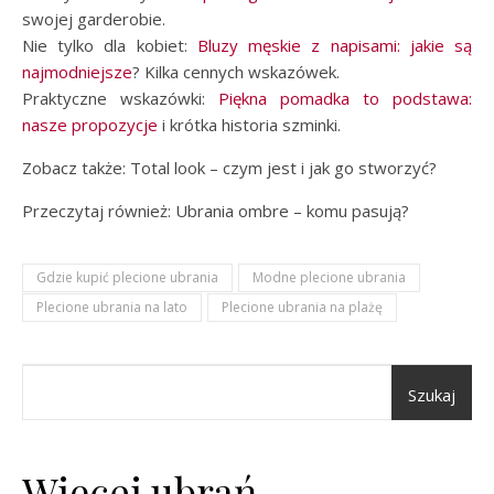
swojej garderobie.
Nie tylko dla kobiet:
Bluzy męskie z napisami: jakie są
najmodniejsze
? Kilka cennych wskazówek.
Praktyczne wskazówki:
Piękna pomadka to podstawa:
nasze propozycje
i krótka historia szminki.
Zobacz także: Total look – czym jest i jak go stworzyć?
Przeczytaj również: Ubrania ombre – komu pasują?
Gdzie kupić plecione ubrania
Modne plecione ubrania
Plecione ubrania na lato
Plecione ubrania na plażę
Szukaj
Więcej ubrań