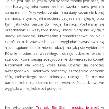
To nie jest tak, że jeśli w tym sezonie modny jest brąz, to
inne barwy są odstawione na bok! Każda z barw jest tak
samo modna! Przy wyborze ubrań na dany sezon nie kieruj
się modą, a tym w jakim odcieniu czujesz się najlepiej oraz
tym, jaki kolor pasuje do Twojej karnacji! Postaramy się
przedstawić Ci wszystkie barwy, które nigdy nie wyjdą z
mody! Najbardziej uniwersalne i ponadczasowe są biel i
czerń! W nich zawsze będziesz wyglądać zjawiskowo! Są
niezastąpione niezależnie od okazji, na jaką się wybierasz!
Równie modne są wszelkiego rodzaju odcienie brązu i
szarości, które pasują zdecydowanie do większości kobiet!
Natomiast dla kobiet, które lubią ubierać się bardziej
awangardowo i kolorowo polecamy szczególnie odcienie
różu, niebieskiego oraz zielonego! Pamiętaj, że nie ma
bardziej kobiecego koloru od czerwieni! Każda z dziewczyn
wygląda w niej kobieco i ponętnie!
Nie tylko ciuchy:
Trampki Big Star – musisz je mieć
w