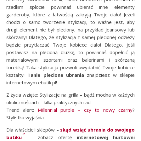
rzadkim splocie powinnaś ubierać inne elementy
garderoby, które z łatwością zakryją Twoje ciało! Jeżeli
chodzi o samo tworzenie stylizacji, to ważne jest, aby
drugi element nie był pleciony, na przykład jeansowy lub
skórzany! Dlatego, że stylizacja z samej plecionej odzieży
będzie przytłaczać Twoje kobiece ciało! Dlatego, jeśli
postawisz na plecioną bluzkę, to powinnaś dopełnić ją
materiałowymi szortami oraz balerinami i skórzaną
torebką! Taka stylizacja pozwoli uwydatnić Twoje kobiece
kształty!
Tanie plecione ubrania
znajdziesz w sklepie
internetowym ebutik.pl!
Z życia wzięte: Stylizacje na grilla – bądź modna w każdych
okolicznościach – kilka praktycznych rad.
Trend alert:
Millennial purple – czy to nowy czarny
?
Stylistka wyjaśnia.
Dla właścicieli sklepów –
skąd wziąć ubrania do swojego
butiku
– zobacz ofertę
internetowej hurtowni