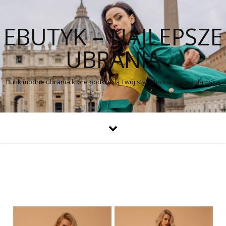
EBUTYK – NAJLEPSZE
UBRANIA
Butik modne ubrania które podkreślą Twój styl. Modna odzież damska