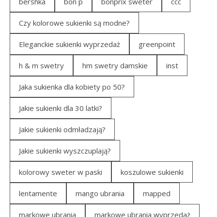
bershka
bon p
bonprix sweter
ccc
Czy kolorowe sukienki są modne?
Eleganckie sukienki wyprzedaż
greenpoint
h & m swetry
hm swetry damskie
inst
Jaka sukienka dla kobiety po 50?
Jakie sukienki dla 30 latki?
Jakie sukienki odmładzają?
Jakie sukienki wyszczuplają?
kolorowy sweter w paski
koszulowe sukienki
lentamente
mango ubrania
mapped
markowe ubrania
markowe ubrania wyprzedaż