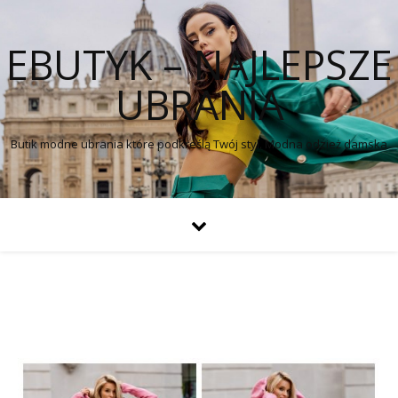
EBUTYK – NAJLEPSZE
UBRANIA
Butik modne ubrania które podkreślą Twój styl. Modna odzież damska