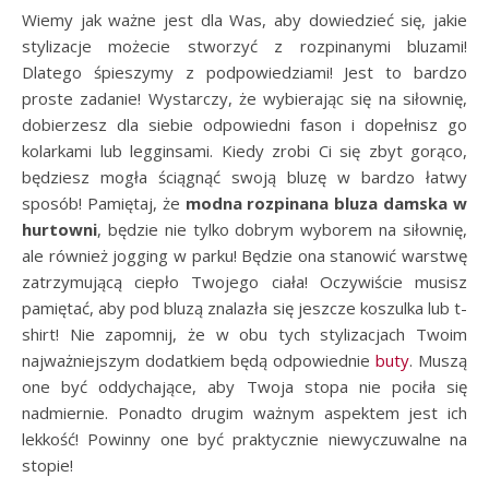
Wiemy jak ważne jest dla Was, aby dowiedzieć się, jakie
stylizacje możecie stworzyć z rozpinanymi bluzami!
Dlatego śpieszymy z podpowiedziami! Jest to bardzo
proste zadanie! Wystarczy, że wybierając się na siłownię,
dobierzesz dla siebie odpowiedni fason i dopełnisz go
kolarkami lub legginsami. Kiedy zrobi Ci się zbyt gorąco,
będziesz mogła ściągnąć swoją bluzę w bardzo łatwy
sposób! Pamiętaj, że
modna rozpinana bluza damska w
hurtowni
, będzie nie tylko dobrym wyborem na siłownię,
ale również jogging w parku! Będzie ona stanowić warstwę
zatrzymującą ciepło Twojego ciała! Oczywiście musisz
pamiętać, aby pod bluzą znalazła się jeszcze koszulka lub t-
shirt! Nie zapomnij, że w obu tych stylizacjach Twoim
najważniejszym dodatkiem będą odpowiednie
buty
. Muszą
one być oddychające, aby Twoja stopa nie pociła się
nadmiernie. Ponadto drugim ważnym aspektem jest ich
lekkość! Powinny one być praktycznie niewyczuwalne na
stopie!