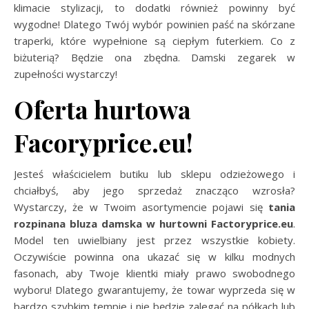
klimacie stylizacji, to dodatki również powinny być
wygodne! Dlatego Twój wybór powinien paść na skórzane
traperki, które wypełnione są ciepłym futerkiem. Co z
biżuterią? Będzie ona zbędna. Damski zegarek w
zupełności wystarczy!
Oferta hurtowa
Facoryprice.eu!
Jesteś właścicielem butiku lub sklepu odzieżowego i
chciałbyś, aby jego sprzedaż znacząco wzrosła?
Wystarczy, że w Twoim asortymencie pojawi się
tania
rozpinana bluza damska w hurtowni Factoryprice.eu
.
Model ten uwielbiany jest przez wszystkie kobiety.
Oczywiście powinna ona ukazać się w kilku modnych
fasonach, aby Twoje klientki miały prawo swobodnego
wyboru! Dlatego gwarantujemy, że towar wyprzeda się w
bardzo szybkim tempie i nie będzie zalegać na półkach lub