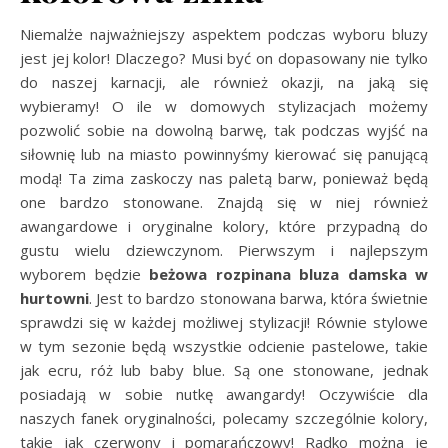
Niemalże najważniejszy aspektem podczas wyboru bluzy
jest jej kolor! Dlaczego? Musi być on dopasowany nie tylko
do naszej karnacji, ale również okazji, na jaką się
wybieramy! O ile w domowych stylizacjach możemy
pozwolić sobie na dowolną barwę, tak podczas wyjść na
siłownię lub na miasto powinnyśmy kierować się panującą
modą! Ta zima zaskoczy nas paletą barw, ponieważ będą
one bardzo stonowane. Znajdą się w niej również
awangardowe i oryginalne kolory, które przypadną do
gustu wielu dziewczynom. Pierwszym i najlepszym
wyborem będzie
beżowa rozpinana bluza damska w
hurtowni
. Jest to bardzo stonowana barwa, która świetnie
sprawdzi się w każdej możliwej stylizacji! Równie stylowe
w tym sezonie będą wszystkie odcienie pastelowe, takie
jak ecru, róż lub baby blue. Są one stonowane, jednak
posiadają w sobie nutkę awangardy! Oczywiście dla
naszych fanek oryginalności, polecamy szczególnie kolory,
takie jak czerwony i pomarańczowy! Radko można je