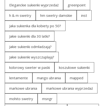
Eleganckie sukienki wyprzedaż
greenpoint
h & m swetry
hm swetry damskie
inst
Jaka sukienka dla kobiety po 50?
Jakie sukienki dla 30 latki?
Jakie sukienki odmładzają?
Jakie sukienki wyszczuplają?
kolorowy sweter w paski
koszulowe sukienki
lentamente
mango ubrania
mapped
markowe ubrania
markowe ubrania wyprzedaż
mohito swetry
msngr