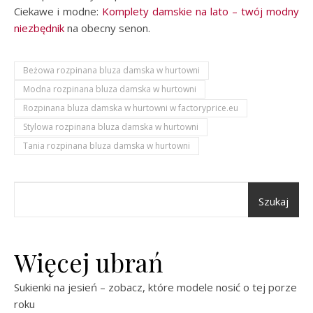
Ciekawe i modne:
Komplety damskie na lato – twój modny
niezbędnik
na obecny senon.
Beżowa rozpinana bluza damska w hurtowni
Modna rozpinana bluza damska w hurtowni
Rozpinana bluza damska w hurtowni w factoryprice.eu
Stylowa rozpinana bluza damska w hurtowni
Tania rozpinana bluza damska w hurtowni
Szukaj
Więcej ubrań
Sukienki na jesień – zobacz, które modele nosić o tej porze
roku