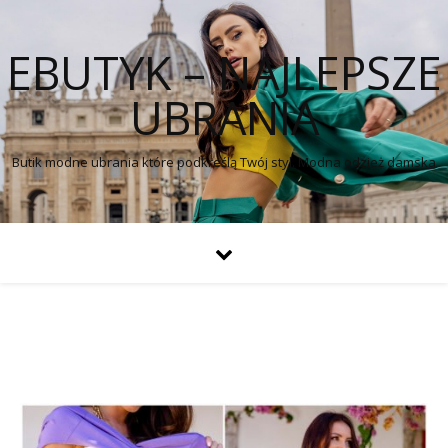
EBUTYK – NAJLEPSZE
UBRANIA
Butik modne ubrania które podkreślą Twój styl. Modna odzież damska