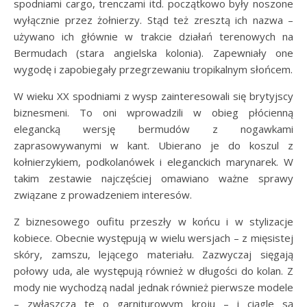
spodniami cargo, trenczami itd. początkowo były noszone
wyłącznie przez żołnierzy. Stąd też zresztą ich nazwa –
używano ich głównie w trakcie działań terenowych na
Bermudach (stara angielska kolonia). Zapewniały one
wygodę i zapobiegały przegrzewaniu tropikalnym słońcem.
W wieku XX spodniami z wysp zainteresowali się brytyjscy
biznesmeni. To oni wprowadzili w obieg płócienną
elegancką wersję bermudów z nogawkami
zaprasowywanymi w kant. Ubierano je do koszul z
kołnierzykiem, podkolanówek i eleganckich marynarek. W
takim zestawie najczęściej omawiano ważne sprawy
związane z prowadzeniem interesów.
Z biznesowego oufitu przeszły w końcu i w stylizacje
kobiece. Obecnie występują w wielu wersjach – z mięsistej
skóry, zamszu, lejącego materiału. Zazwyczaj sięgają
połowy uda, ale występują również w długości do kolan. Z
mody nie wychodzą nadal jednak również pierwsze modele
– zwłaszcza te o garniturowym kroju – i ciągle są