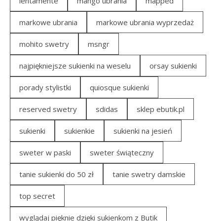
lentamente
mango ubrania
mapped
markowe ubrania
markowe ubrania wyprzedaż
mohito swetry
msngr
najpiękniejsze sukienki na weselu
orsay sukienki
porady stylistki
quiosque sukienki
reserved swetry
sdidas
sklep ebutik.pl
sukienki
sukienkie
sukienki na jesień
sweter w paski
sweter świąteczny
tanie sukienki do 50 zł
tanie swetry damskie
top secret
wyglądaj pięknie dzięki sukienkom z Butik