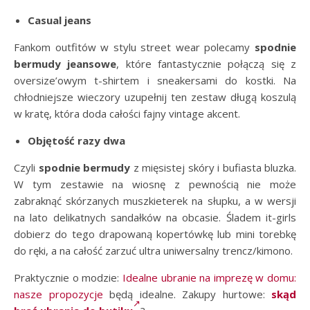
Casual jeans
Fankom outfitów w stylu street wear polecamy
spodnie
bermudy jeansowe
, które fantastycznie połączą się z
oversize’owym t-shirtem i sneakersami do kostki. Na
chłodniejsze wieczory uzupełnij ten zestaw długą koszulą
w kratę, która doda całości fajny vintage akcent.
Objętość razy dwa
Czyli
spodnie bermudy
z mięsistej skóry i bufiasta bluzka.
W tym zestawie na wiosnę z pewnością nie może
zabraknąć skórzanych muszkieterek na słupku, a w wersji
na lato delikatnych sandałków na obcasie. Śladem it-girls
dobierz do tego drapowaną kopertówkę lub mini torebkę
do ręki, a na całość zarzuć ultra uniwersalny trencz/kimono.
Praktycznie o modzie:
Idealne ubranie na imprezę w domu:
nasze propozycje
będą idealne. Zakupy hurtowe:
skąd