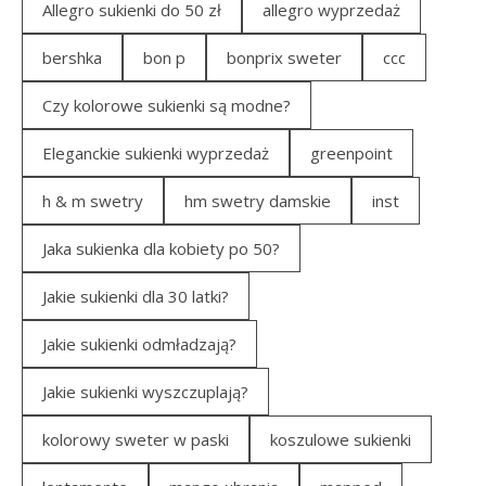
Allegro sukienki do 50 zł
allegro wyprzedaż
bershka
bon p
bonprix sweter
ccc
Czy kolorowe sukienki są modne?
Eleganckie sukienki wyprzedaż
greenpoint
h & m swetry
hm swetry damskie
inst
Jaka sukienka dla kobiety po 50?
Jakie sukienki dla 30 latki?
Jakie sukienki odmładzają?
Jakie sukienki wyszczuplają?
kolorowy sweter w paski
koszulowe sukienki