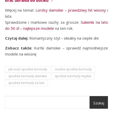
brać ubrania do butiku
?
Więcej na temat:
Lordsy damskie – prawdziwy hit wiosny
i
lata.
Sprawdzone i markowe ciuchy za grosze:
Sukienki na lato
do 50 zł – najlepsze modele
na ten rok.
Czytaj dalej:
Romantyczny styl – idealny na ciepłe dni
Zobacz także:
Kurtki damskie – sprawdź najmodniejsze
modele na wiosnę
jak nosić spodnie bermudy
modne spodnie bermudy
spodnie bermudy damskie
spodnie bermudy męskie
spodnie bermudy na lato
Szukaj