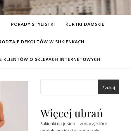
I
PORADY STYLISTKI
KURTKI DAMSKIE
RODZAJE DEKOLTÓW W SUKIENKACH
IE KLIENTÓW O SKLEPACH INTERNETOWYCH
Szukaj
Więcej ubrań
Sukienki na jesień – zobacz, które
modele nosić o tej porze roku