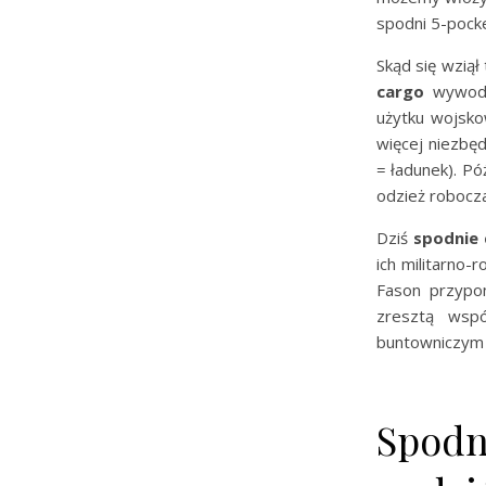
spodni 5-pocke
Skąd się wziął
cargo
wywodz
użytku wojsko
więcej niezbęd
= ładunek). Pó
odzież robocza
Dziś
spodnie 
ich militarno
Fason przypo
zresztą wspó
buntowniczym c
Spodn