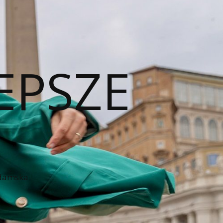
EPSZE
 damska