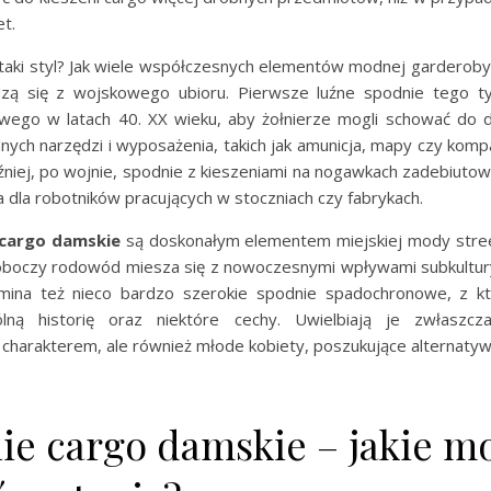
t.
 taki styl? Jak wiele współczesnych elementów modnej garderoby,
ą się z wojskowego ubioru. Pierwsze luźne spodnie tego t
wego w latach 40. XX wieku, aby żołnierze mogli schować do d
nych narzędzi i wyposażenia, takich jak amunicja, mapy czy komp
źniej, po wojnie, spodnie z kieszeniami na nogawkach zadebiuto
 dla robotników pracujących w stoczniach czy fabrykach.
cargo
damskie
są doskonałym elementem miejskiej mody stre
-roboczy rodowód miesza się z nowoczesnymi wpływami subkultur
mina też nieco bardzo szerokie spodnie spadochronowe, z kt
lną historię oraz niektóre cechy. Uwielbiają je zwłaszcza
harakterem, ale również młode kobiety, poszukujące alternatywy
ie cargo damskie – jakie m