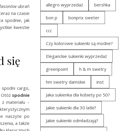
allegro wyprzedaż
bershka
 fasonów ubrań
eraz na czasie
bon p
bonprix sweter
za spodnie, jak
ystkie kwestie
ccc
Czy kolorowe sukienki są modne?
Eleganckie sukienki wyprzedaż
d się
greenpoint
h & m swetry
hm swetry damskie
inst
 spodni cargo,
Jaka sukienka dla kobiety po 50?
. Otóż
spodnie
 z materiału –
Jakie sukienki dla 30 latki?
kterystycznym
ie naszyte po
Jakie sukienki odmładzają?
zenia, a także
ku klasycznych