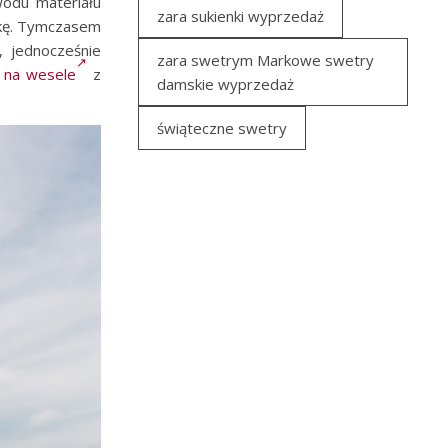
odu materiału
zara sukienki wyprzedaż
tkę. Tymczasem
, jednocześnie
zara swetrym Markowe swetry
i na wesele
z
damskie wyprzedaż
świąteczne swetry