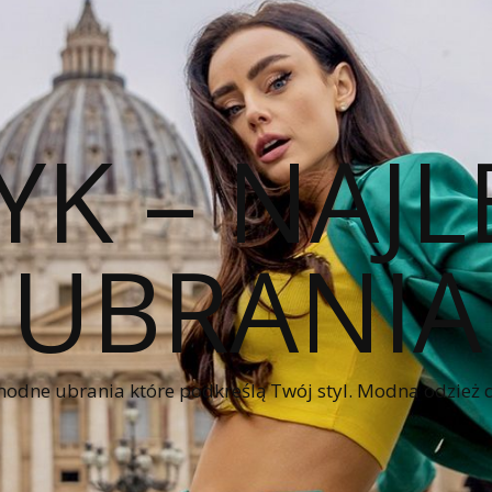
YK – NAJL
UBRANIA
modne ubrania które podkreślą Twój styl. Modna odzież