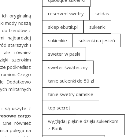
quiosque sukienki
reserved swetry
sdidas
ich oryginalną
czki mody noszą
sklep ebutik.pl
sukienki
e do trendów z
i najbardziej
sukienkie
sukienki na jesień
ród starszych i
 ale również
sweter w paski
zięki szerokim
kże podkreślisz
sweter świąteczny
i ramion. Czego
tanie sukienki do 50 zł
ode. Dodatkowo
ch militarnych
tanie swetry damskie
top secret
 i są uszyte z
resowe cargo
wyglądaj pięknie dzięki sukienkom
. One również
z Butik
nica polega na