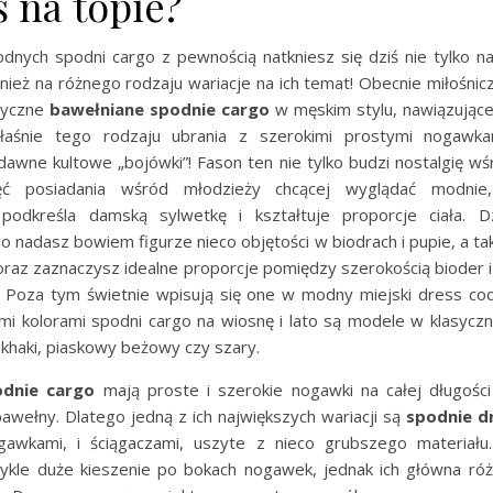
ś na topie?
dnych spodni cargo z pewnością natkniesz się dziś nie tylko na 
nież na różnego rodzaju wariacje na ich temat! Obecnie miłośni
syczne
bawełniane spodnie cargo
w męskim stylu, nawiązując
łaśnie tego rodzaju ubrania z szerokimi prostymi nogawkam
awne kultowe „bojówki”! Fason ten nie tylko budzi nostalgię wś
ęć posiadania wśród młodzieży chcącej wyglądać modnie,
 podkreśla damską sylwetkę i kształtuje proporcje ciała. D
 nadasz bowiem figurze nieco objętości w biodrach i pupie, a ta
i oraz zaznaczysz idealne proporcje pomiędzy szerokością bioder 
?! Poza tym świetnie wpisują się one w modny miejski dress c
mi kolorami spodni cargo na wiosnę i lato są modele w klasyczny
k khaki, piaskowy beżowy czy szary.
odnie cargo
mają proste i szerokie nogawki na całej długości
awełny. Dlatego jedną z ich największych wariacji są
spodnie d
gawkami, i ściągaczami, uszyte z nieco grubszego materiału
ykle duże kieszenie po bokach nogawek, jednak ich główna róż