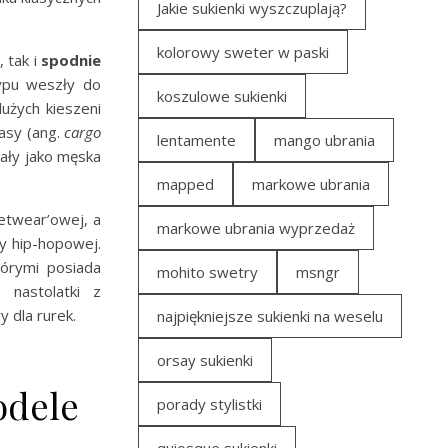
Jakie sukienki wyszczuplają?
kolorowy sweter w paski
 tak i
spodnie
ypu weszły do
koszulowe sukienki
użych kieszeni
asy (ang.
cargo
lentamente
mango ubrania
wały jako męska
mapped
markowe ubrania
etwear’owej, a
markowe ubrania wyprzedaż
y hip-hopowej.
órymi posiada
mohito swetry
msngr
 nastolatki z
 dla rurek.
najpiękniejsze sukienki na weselu
orsay sukienki
odele
porady stylistki