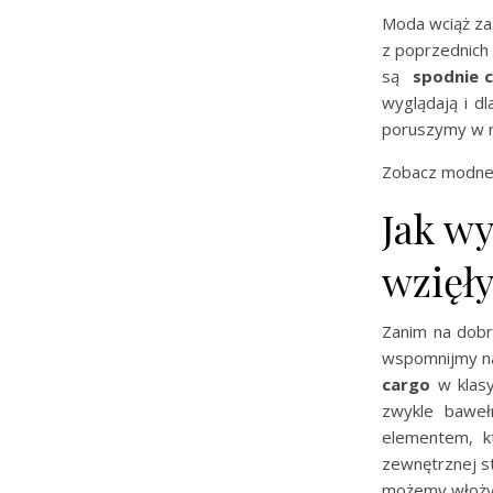
Moda wciąż za
z poprzednich
są
spodnie 
wyglądają i d
poruszymy w n
Zobacz modn
Jak wy
wzięł
Zanim na dobr
wspomnijmy na
cargo
w klas
zwykle baweł
elementem, k
zewnętrznej s
możemy włożyć