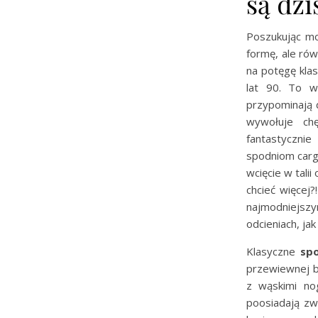
są dzi
Poszukując mo
formę, ale rów
na potęgę kla
lat 90. To w
przypominają d
wywołuje ch
fantastycznie
spodniom cargo
wcięcie w tali
chcieć więcej
najmodniejszy
odcieniach, ja
Klasyczne
sp
przewiewnej b
z wąskimi no
poosiadają zw