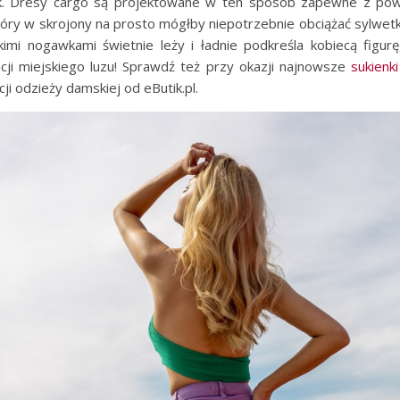
k. Dresy cargo są projektowane w ten sposób zapewne z pow
óry w skrojony na prosto mógłby niepotrzebnie obciążać sylwe
imi nogawkami świetnie leży i ładnie podkreśla kobiecą figurę
acji miejskiego luzu! Sprawdź też przy okazji najnowsze
sukienk
cji odzieży damskiej od eButik.pl.