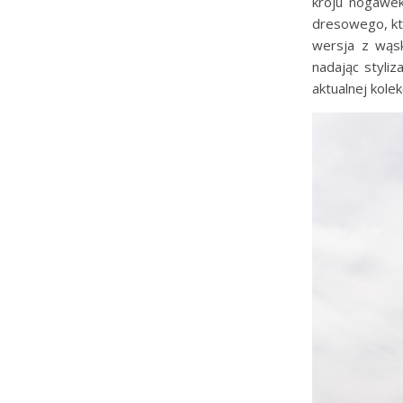
kroju nogawe
dresowego, kt
wersja z wąsk
nadając styliz
aktualnej kolek