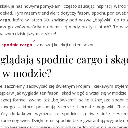
skakuje nas nowymi pomysłami, często szukając inspiracji wśród
 dekad. Tym razem trend alert dotyczy fasonu spodni, ponieważ t
cargo
, które w latach 90. znaliśmy pod nazwą „bojówki”. Co to 
laczego znów wróciły do damskiej mody po tylu latach? Te wsz
aszym dzisiejszym artykule!
e
spodnie cargo
z naszej kolekcji na ten sezon.
glądają spodnie cargo i ską
y w modzie?
e zaczniemy zachwycać się świetnym krojem i ciekawym stylem
jpierw jak wygląda ten fason i skąd w ogóle wziął się w modzie
ycznej formie, zwane też „bojówkami”, są to luźniejsze spodnie
nianego – które posiadają szersze i proste nogawki. Chara
tóry dodatkowo wyróżnia te spodnie, są dwie duże kieszen
tronie nogawek. Dzięki temu spodnie takie gwarantują wygodę nos
 do kieszeni cargo więcej drobnych przedmiotów, niż w przypad