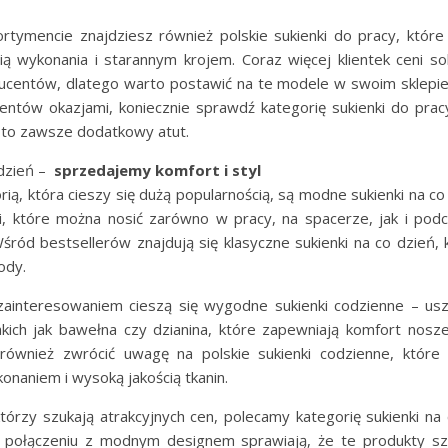
tymencie znajdziesz również polskie sukienki do pracy, które 
ią wykonania i starannym krojem. Coraz więcej klientek ceni so
ducentów, dlatego warto postawić na te modele w swoim sklepie. 
lientów okazjami, koniecznie sprawdź kategorię sukienki do pra
 to zawsze dodatkowy atut.
 dzień –
sprzedajemy komfort i styl
rią, która cieszy się dużą popularnością, są modne sukienki na co
i, które można nosić zarówno w pracy, na spacerze, jak i pod
Wśród bestsellerów znajdują się klasyczne sukienki na co dzień, 
ody.
ainteresowaniem cieszą się wygodne sukienki codzienne – usz
akich jak bawełna czy dzianina, które zapewniają komfort nosze
również zwrócić uwagę na polskie sukienki codzienne, które 
naniem i wysoką jakością tkanin.
którzy szukają atrakcyjnych cen, polecamy kategorię sukienki na 
 połączeniu z modnym designem sprawiają, że te produkty sz