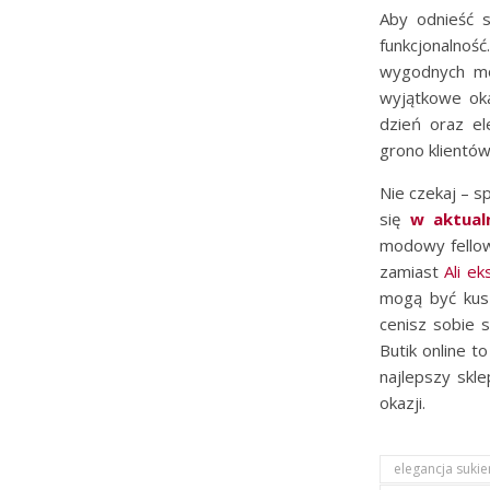
Aby odnieść 
funkcjonalno
wygodnych mod
wyjątkowe oka
dzień oraz el
grono klientów
Nie czekaj – s
się
w aktual
modowy fello
zamiast
Ali ek
mogą być kusz
cenisz sobie 
Butik online t
najlepszy skl
okazji.
elegancja suki