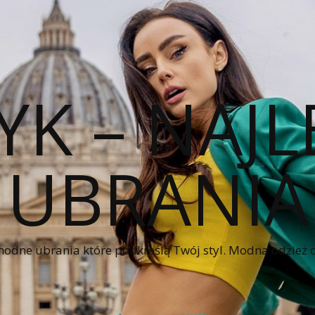
YK – NAJL
UBRANIA
modne ubrania które podkreślą Twój styl. Modna odzież