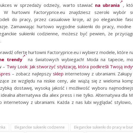
sukces w sprzedaży odzieży, warto stawiać
na ubrania
, któ
ść. W hurtowni Factoryprice.eu znajdziesz szeroki wybór 
eli do pracy, przez casualowe kroje, aż po eleganckie fas
zje. Zamawiając hurtowo wygodne sukienki do pracy, modne 
eganckie sukienki codzienne, możesz być pewien, że przyciąg
.
prawdź ofertę hurtowni Factoryprice.eu i wybierz modele, które na
ne trendy
na światowych wybiegach! Moda na tapecie, mo
w –
Twiy Look: Jak stworzyć stylizację, która podkreśli Twoją ind
spres
– zobacz najlepszy
sklep
internetowy z ubraniami. Zakupy 
ące ze względu na niskie ceny, ale wiążą się z wieloma kompr
szybką dostawę, wysoką jakość i możliwość wyboru najmodniejszy
o idealna alternatywa dla aliex press i nie tylko. Alternatywa dla
ep internetowy z ubraniami. Każda z nas lubi wyglądać stylowo, 
enka
Eleganckie sukienki codzienne
Eleganckie sukienki do pracy w biu