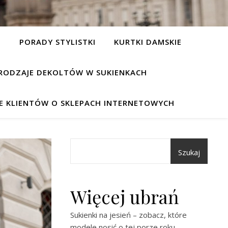
I
PORADY STYLISTKI
KURTKI DAMSKIE
RODZAJE DEKOLTÓW W SUKIENKACH
IE KLIENTÓW O SKLEPACH INTERNETOWYCH
Szukaj
Więcej ubrań
Sukienki na jesień – zobacz, które
modele nosić o tej porze roku