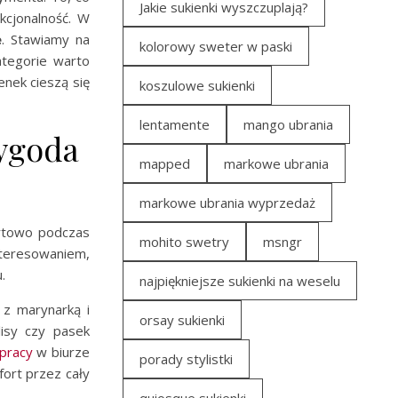
Jakie sukienki wyszczuplają?
kcjonalność. W
e
. Stawiamy na
kolorowy sweter w paski
ategorie warto
nek cieszą się
koszulowe sukienki
lentamente
mango ubrania
wygoda
mapped
markowe ubrania
markowe ubrania wyprzedaż
ortowo podczas
mohito swetry
msngr
nteresowaniem,
.
najpiękniejsze sukienki na weselu
 z marynarką i
orsay sukienki
lisy czy pasek
 pracy
w biurze
porady stylistki
ort przez cały