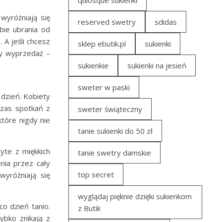
quiosque sukienki
wyróżniają się
reserved swetry
sdidas
bie ubrania od
A jeśli chcesz
sklep ebutik.pl
sukienki
cy wyprzedaż –
sukienkie
sukienki na jesień
sweter w paski
 dzień. Kobiety
czas spotkań z
sweter świąteczny
które nigdy nie
tanie sukienki do 50 zł
yte z miękkich
tanie swetry damskie
nia przez cały
top secret
wyróżniają się
wyglądaj pięknie dzięki sukienkom
co dzień tanio.
z Butik
ybko znikają z