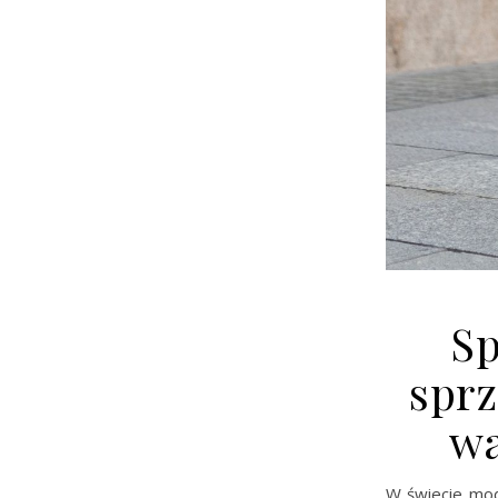
Sp
sprz
wa
W świecie mod