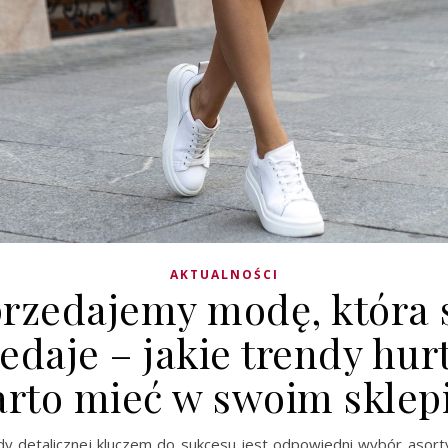
AKTUALNOŚCI
rzedajemy modę, która 
edaje – jakie trendy hu
rto mieć w swoim sklep
y detalicznej kluczem do sukcesu jest odpowiedni wybór asort