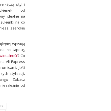
re łączą styl i
sukienek – od
ony idealne na
sukienki na co
niesz szerokie
jlepiej wpisują
da na tapetę,
ywidualność
? Co
na Ali Express
omisami. Jeśli
ch stylizacji,
 Mango – Zobacz
niezależnie od
rze