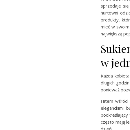
sprzedaje się 
hurtowni odzi
produkty, któ
mieć w swoim 
największą pop
Sukien
w jed
Każda kobieta
długich godzi
ponieważ pozw
Hitem wśród k
eleganckimi b
podkreślający 
często mają l
dzień.