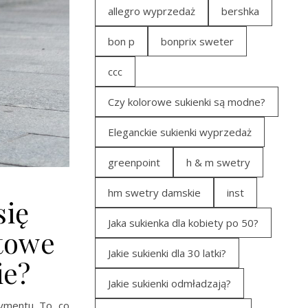
allegro wyprzedaż
bershka
bon p
bonprix sweter
ccc
Czy kolorowe sukienki są modne?
Eleganckie sukienki wyprzedaż
greenpoint
h & m swetry
hm swetry damskie
inst
się
Jaka sukienka dla kobiety po 50?
rtowe
Jakie sukienki dla 30 latki?
ie?
Jakie sukienki odmładzają?
ymentu. To, co