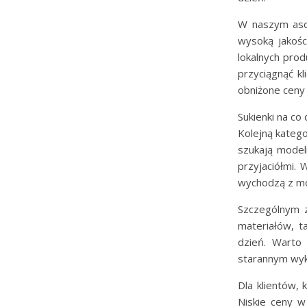
W naszym asor
wysoką jakośc
lokalnych pro
przyciągnąć k
obniżone ceny
Sukienki na co
Kolejną katego
szukają model
przyjaciółmi. 
wychodzą z m
Szczególnym z
materiałów, t
dzień. Warto 
starannym wyko
Dla klientów, 
Niskie ceny w