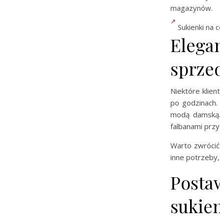
magazynów.
Sukienki na 
Elegan
sprze
Niektóre klien
po godzinach.
modą damską. 
falbanami przy
Warto zwrócić
inne potrzeby
Posta
sukien