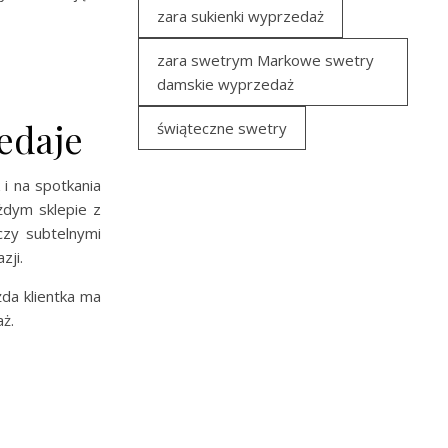
zara sukienki wyprzedaż
zara swetrym Markowe swetry
damskie wyprzedaż
edaje
świąteczne swetry
 i na spotkania
żdym sklepie z
czy subtelnymi
zji.
da klientka ma
ż.