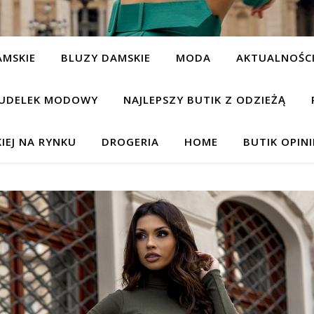
AMSKIE
BLUZY DAMSKIE
MODA
AKTUALNOŚC
UDELEK MODOWY
NAJLEPSZY BUTIK Z ODZIEŻĄ
IEJ NA RYNKU
DROGERIA
HOME
BUTIK OPIN