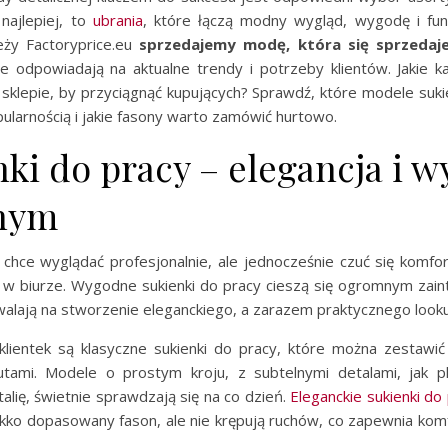
najlepiej, to
ubrania
, które łączą modny wygląd, wygodę i fun
eży Factoryprice.eu
sprzedajemy modę, która się sprzedaj
re odpowiadają na aktualne trendy i potrzeby klientów. Jakie k
sklepie, by przyciągnąć kupujących? Sprawdź, które modele sukie
ularnością i jakie fasony warto zamówić hurtowo.
ki do pracy – elegancja i 
nym
 chce wyglądać profesjonalnie, ale jednocześnie czuć się komf
n w biurze. Wygodne sukienki do pracy cieszą się ogromnym zai
alają na stworzenie eleganckiego, a zarazem praktycznego looku
lientek są klasyczne sukienki do pracy, które można zestawić
utami. Modele o prostym kroju, z subtelnymi detalami, jak p
talię, świetnie sprawdzają się na co dzień.
Eleganckie sukienki do
ekko dopasowany fason, ale nie krępują ruchów, co zapewnia komf