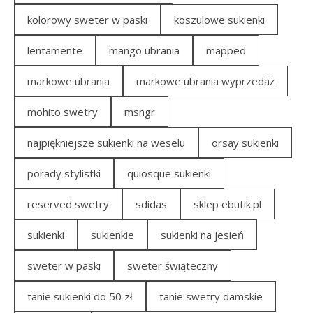
kolorowy sweter w paski
koszulowe sukienki
lentamente
mango ubrania
mapped
markowe ubrania
markowe ubrania wyprzedaż
mohito swetry
msngr
najpiękniejsze sukienki na weselu
orsay sukienki
porady stylistki
quiosque sukienki
reserved swetry
sdidas
sklep ebutik.pl
sukienki
sukienkie
sukienki na jesień
sweter w paski
sweter świąteczny
tanie sukienki do 50 zł
tanie swetry damskie