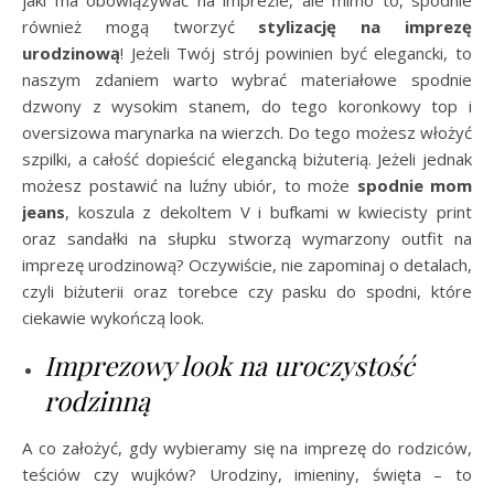
jaki ma obowiązywać na imprezie, ale mimo to, spodnie
również mogą tworzyć
stylizację na imprezę
urodzinową
! Jeżeli Twój strój powinien być elegancki, to
naszym zdaniem warto wybrać materiałowe spodnie
dzwony z wysokim stanem, do tego koronkowy top i
oversizowa marynarka na wierzch. Do tego możesz włożyć
szpilki, a całość dopieścić elegancką biżuterią. Jeżeli jednak
możesz postawić na luźny ubiór, to może
spodnie mom
jeans
, koszula z dekoltem V i bufkami w kwiecisty print
oraz sandałki na słupku stworzą wymarzony outfit na
imprezę urodzinową? Oczywiście, nie zapominaj o detalach,
czyli biżuterii oraz torebce czy pasku do spodni, które
ciekawie wykończą look.
Imprezowy look na uroczystość
rodzinną
A co założyć, gdy wybieramy się na imprezę do rodziców,
teściów czy wujków? Urodziny, imieniny, święta – to