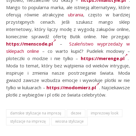
stylowo, niezależnie od okazji –
https://manstyle.pl
.
Mango to popularna marka, ale istnieją alternatywy, które
oferują równie atrakcyjne
ubrania
, często w bardziej
przystępnych cenach. Jeśli szukasz mango sklep
internetowy, który łączy modę z wygodą zakupów online,
koniecznie sprawdź ofertę Butik online. Nie przegap:
https://menscode.pl
–
Szaleństwo wyprzedaży w
sklepach online
– co warto kupić? Pudelek modowy –
ploteczki o modzie i nie tylko –
https://merenge.pl
.
Moda to temat, który bez wątpienia od wieków intryguje,
inspiruje i zmienia nasze postrzeganie świata. Moda
gwiazd zawsze wzbudza emocje i wywołuje plotki w nie
tylko w kuluarach –
https://modomierz.pl
. Najciekawsze
plotki z wybiegów i pl otki ze świata celebrytów.
damskie stylizacje na imprezę
dezee
imprezowy look
stylizacje na imprezę
wiosna stylizacje