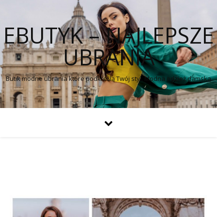
EBUTYK – NAJLEPSZE
UBRANIA
Butik modne ubrania które podkreślą Twój styl. Modna odzież damska