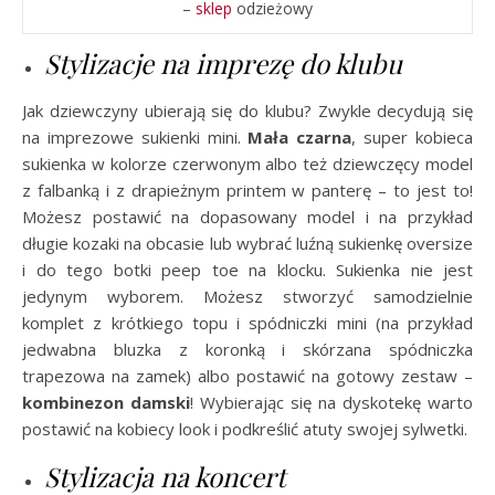
–
sklep
odzieżowy
Stylizacje na imprezę do klubu
Jak dziewczyny ubierają się do klubu? Zwykle decydują się
na imprezowe sukienki mini.
Mała czarna
, super kobieca
sukienka w kolorze czerwonym albo też dziewczęcy model
z falbanką i z drapieżnym printem w panterę – to jest to!
Możesz postawić na dopasowany model i na przykład
długie kozaki na obcasie lub wybrać luźną sukienkę oversize
i do tego botki peep toe na klocku. Sukienka nie jest
jedynym wyborem. Możesz stworzyć samodzielnie
komplet z krótkiego topu i spódniczki mini (na przykład
jedwabna bluzka z koronką i skórzana spódniczka
trapezowa na zamek) albo postawić na gotowy zestaw –
kombinezon damski
! Wybierając się na dyskotekę warto
postawić na kobiecy look i podkreślić atuty swojej sylwetki.
Stylizacja na koncert