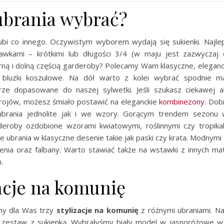
 ubrania wybrać?
ubi co innego. Oczywistym wyborem wydają się sukienki. Najlep
wkami – krótkimi lub długości 3/4 (w maju jest zazwyczaj c
órną i dolną częścią garderoby? Polecamy Wam klasyczne, eleganc
 bluzki koszulowe. Na dół warto z kolei wybrać spodnie ma
ze dopasowane do naszej sylwetki. Jeśli szukasz ciekawej a
trojów, możesz śmiało postawić na eleganckie
kombinezony
. Dob
ubrania jednolite jak i we wzory. Gorącym trendem sezonu w
eroby ozdobione wzorami kwiatowymi, roślinnymi czy tropikal
e ubrania w klasyczne desenie takie jak paski czy krata. Modnymi
zenia oraz falbany. Warto stawiać także na wstawki z innych ma
.
acje na komunię
my dla Was trzy
stylizacje na komunię
z różnymi ubraniami. N
t zestaw z sukienką. Wybrałyśmy biały model w jasnoróżowe 