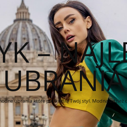
YK – NAJL
UBRANIA
modne ubrania które podkreślą Twój styl. Modna odzież