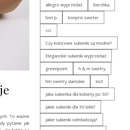
allegro wyprzedaż
bershka
bon p
bonprix sweter
ccc
Czy kolorowe sukienki są modne?
Eleganckie sukienki wyprzedaż
greenpoint
h & m swetry
hm swetry damskie
inst
je
Jaka sukienka dla kobiety po 50?
Jakie sukienki dla 30 latki?
tych. To ważne
Jakie sukienki odmładzają?
dy pytanie jak
, ale także na