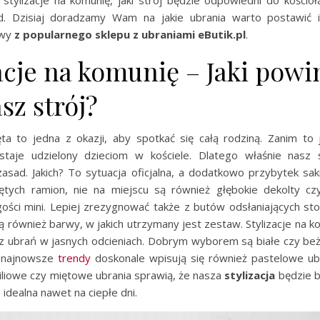
ad. Dzisiaj doradzamy Wam na jakie ubrania warto postawić 
awy
z popularnego sklepu z ubraniami eButik.pl
.
acje na komunię – Jaki powi
sz strój?
ta to jedna z okazji, aby spotkać się całą rodziną. Zanim to 
taje udzielony dzieciom w kościele. Dlatego właśnie nasz 
 zasad. Jakich? To sytuacja oficjalna, a dodatkowo przybytek sakr
iętych ramion, nie na miejscu są również głębokie dekolty c
ości mini. Lepiej zrezygnować także z butów odsłaniających sto
ą również barwy, w jakich utrzymany jest zestaw. Stylizacje na k
 z ubrań w jasnych odcieniach. Dobrym wyborem są białe czy b
 najnowsze
trendy
doskonale wpisują się również pastelowe ubra
iliowe czy miętowe ubrania sprawią, że nasza
stylizacja
będzie b
 idealna nawet na ciepłe dni.