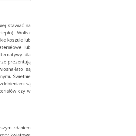
iej stawiać na
iepło). Wolisz
kie koszule lub
teriałowe lub
lternatywy dla
rze prezentują
iosna-lato są
nymi. Świetnie
 zdobieniami są
teriałów czy w
aszym zdaniem
wzory kwiatowe