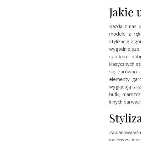
Jakie
Każda z nas l
modele z ręka
stylizację z g
wygodniejsze
spódnice dobr
klasycznych s
się zarówno 
elementy gard
wyglądają takż
bufki, marszc
innych barwach
Styliz
Zaplanowałyś
najlepszy jes