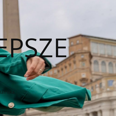
EPSZE
 damska