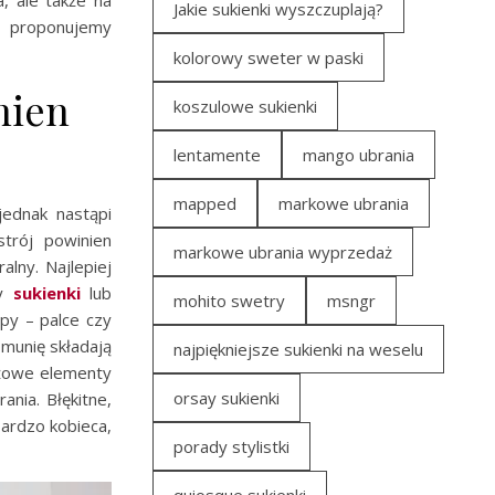
Jakie sukienki wyszczuplają?
i proponujemy
kolorowy sweter w paski
nien
koszulowe sukienki
lentamente
mango ubrania
mapped
markowe ubrania
jednak nastąpi
strój powinien
markowe ubrania wyprzedaż
alny. Najlepiej
zy
sukienki
lub
mohito swetry
msngr
py – palce czy
omunię składają
najpiękniejsze sukienki na weselu
eżowe elementy
orsay sukienki
nia. Błękitne,
ardzo kobieca,
porady stylistki