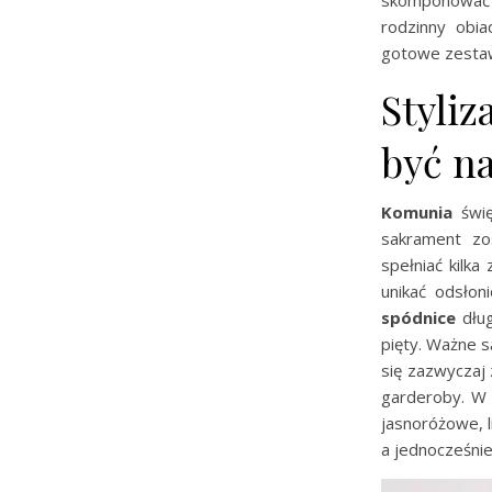
rodzinny obi
gotowe zest
Styliz
być na
Komunia
świę
sakrament zos
spełniać kilka
unikać odsłon
spódnice
dług
pięty. Ważne s
się zazwyczaj
garderoby. W
jasnoróżowe, l
a jednocześnie