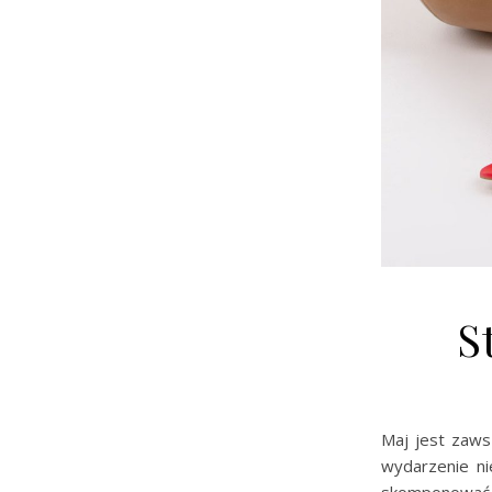
S
Maj jest zaws
wydarzenie ni
skomponować s