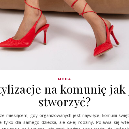
MODA
tylizacje na komunię jak 
stworzyć?
ze miesiącem, gdy organizowanych jest najwięcej komunii świę
e tylko dla samego dziecka, ale całej rodziny. Pojawia się wte
tylizacje na komunię, jaki strój będzie odpowiedni do kościoła