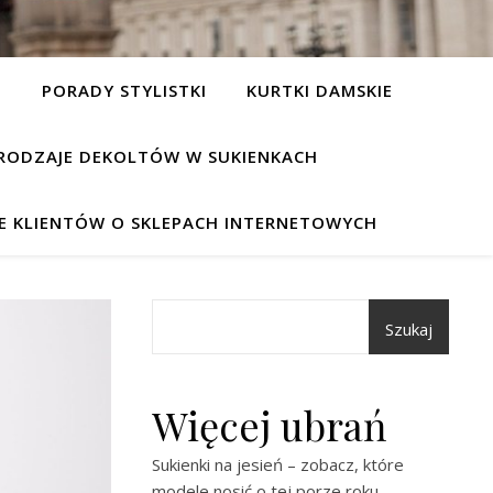
I
PORADY STYLISTKI
KURTKI DAMSKIE
RODZAJE DEKOLTÓW W SUKIENKACH
IE KLIENTÓW O SKLEPACH INTERNETOWYCH
Szukaj
Więcej ubrań
Sukienki na jesień – zobacz, które
modele nosić o tej porze roku