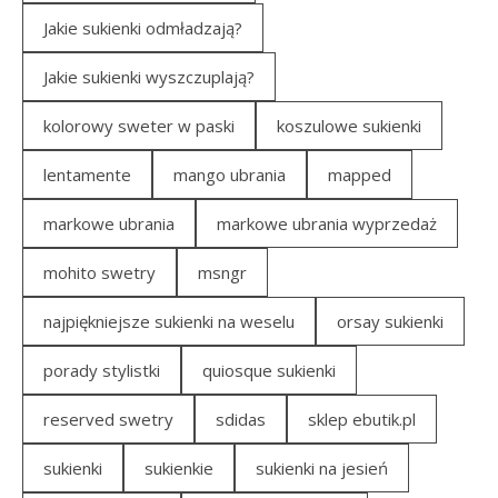
Jakie sukienki odmładzają?
Jakie sukienki wyszczuplają?
kolorowy sweter w paski
koszulowe sukienki
lentamente
mango ubrania
mapped
markowe ubrania
markowe ubrania wyprzedaż
mohito swetry
msngr
najpiękniejsze sukienki na weselu
orsay sukienki
porady stylistki
quiosque sukienki
reserved swetry
sdidas
sklep ebutik.pl
sukienki
sukienkie
sukienki na jesień