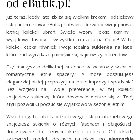
od eButik.pl!
Już teraz, kiedy lato zbliża się wielkimi krokami, odzieżowy
sklep internetowy eButik.pl otwiera drzwi do swojej nowej
letniej kolekcji ubrań. Świeże wzory, lekkie tkaniny i
wyjątkowe fasony – wszystko to czeka na Ciebie! W tej
kolekcji czeka również Twoja idealna
sukienka na lato
,
które zachwycą każdą miłośniczkę najnowszych trendów.
Czy marzysz o delikatnej sukience w kwiatowy wzór na
romantyczne letnie spacery? A może poszukujesz
eleganckiej białej propozycji na letnie imprezy i spotkania?
Bez względu na Twoje preferencje, w tej kolekcji
znajdziesz sukienkę, która doskonale wpisze się w Twój
styl i pozwoli Ci poczuć się wyjątkowo w sezonie letnim.
Wśród bogatej oferty odzieżowego sklepu internetowego
znajdziesz sukienki o różnych fasonach i długościach,
dopasowane do różnych okazji i potrzeb. Od lekkich,
zwiewnych modeli idealnych na plażę, po
eleganckie