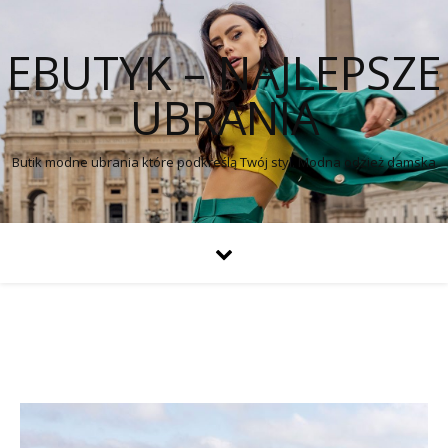
EBUTYK – NAJLEPSZE
UBRANIA
Butik modne ubrania które podkreślą Twój styl. Modna odzież damska