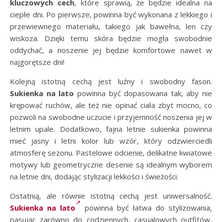
kluczowych cech
, które sprawią, że będzie idealna na
ciepłe dni. Po pierwsze, powinna być wykonana z lekkiego i
przewiewnego materiału, takiego jak bawełna, len czy
wiskoza. Dzięki temu skóra będzie mogła swobodnie
oddychać, a noszenie jej będzie komfortowe nawet w
najgorętsze dni!
Kolejną istotną cechą jest luźny i swobodny fason.
Sukienka na lato
powinna być dopasowana tak, aby nie
krępować ruchów, ale też nie opinać ciała zbyt mocno, co
pozwoli na swobodne uczucie i przyjemność noszenia jej w
letnim upale. Dodatkowo, fajna letnie sukienka powinna
mieć jasny i letni kolor lub wzór, który odzwierciedli
atmosferę sezonu. Pastelowe odcienie, delikatne kwiatowe
motywy lub geometryczne desenie są idealnym wyborem
na letnie dni, dodając stylizacji lekkości i świeżości.
Ostatnią, ale równie istotną cechą jest uniwersalność.
Sukienka na lato
powinna być łatwa do stylizowania,
pasując zarówno do codziennych, casualowych outfitów,