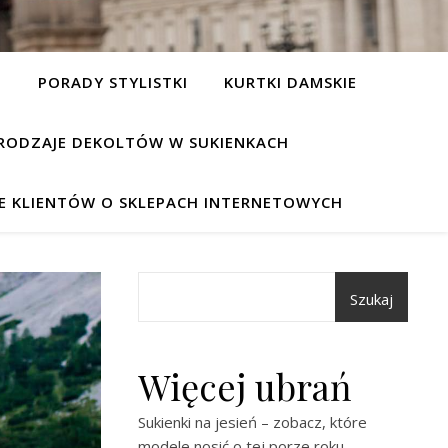
I
PORADY STYLISTKI
KURTKI DAMSKIE
RODZAJE DEKOLTÓW W SUKIENKACH
IE KLIENTÓW O SKLEPACH INTERNETOWYCH
Szukaj
Więcej ubrań
Sukienki na jesień – zobacz, które
modele nosić o tej porze roku