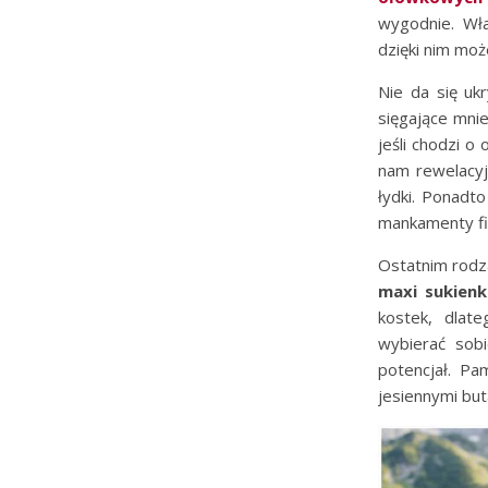
wygodnie. Wła
dzięki nim moż
Nie da się uk
sięgające mni
jeśli chodzi 
nam rewelacyj
łydki. Ponadto
mankamenty fig
Ostatnim rodza
maxi sukienk
kostek, dlat
wybierać sobi
potencjał. Pa
jesiennymi buta