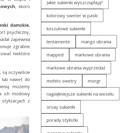
Jakie sukienki wyszczuplają?
kowych
, skoro
kolorowy sweter w paski
ienki damskie
,
koszulowe sukienki
rt psychiczny,
nadal zapewnia
lentamente
mango ubrania
ponuje zgrabne
szować niektóre
mapped
markowe ubrania
markowe ubrania wyprzedaż
, są oczywiście
i lub nawet do
mohito swetry
msngr
sienią możemy
sza ich modowy
najpiękniejsze sukienki na weselu
stylizacjach z
orsay sukienki
porady stylistki