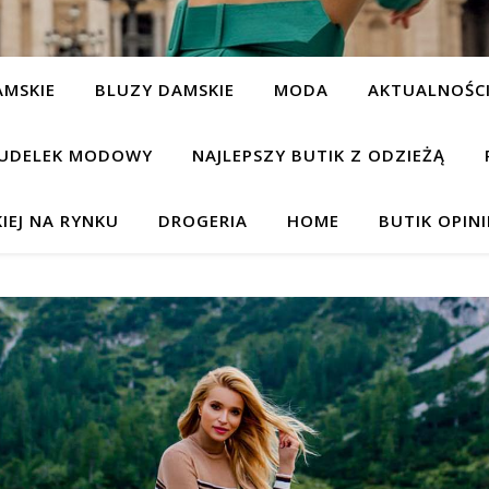
AMSKIE
BLUZY DAMSKIE
MODA
AKTUALNOŚC
UDELEK MODOWY
NAJLEPSZY BUTIK Z ODZIEŻĄ
IEJ NA RYNKU
DROGERIA
HOME
BUTIK OPIN