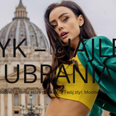
YK – NAJL
UBRANIA
modne ubrania które podkreślą Twój styl. Modna odzież