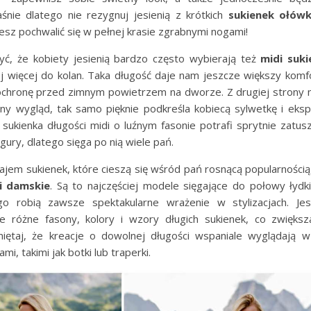
śnie dlatego nie rezygnuj jesienią z krótkich
sukienek ołów
esz pochwalić się w pełnej krasie zgrabnymi nogami!
ryć, że kobiety jesienią bardzo często wybierają też
midi suk
ej więcej do kolan. Taka długość daje nam jeszcze większy komfo
o ochronę przed zimnym powietrzem na dworze. Z drugiej strony 
ny wygląd, tak samo pięknie podkreśla kobiecą sylwetkę i eks
 sukienka długości midi o luźnym fasonie potrafi sprytnie zatu
ury, dlatego sięga po nią wiele pań.
jem sukienek, które cieszą się wśród pań rosnącą popularnością
i damskie
. Są to najczęściej modele sięgające do połowy łydk
ego robią zawsze spektakularne wrażenie w stylizacjach. Je
e różne fasony, kolory i wzory długich sukienek, co zwięk
miętaj, że kreacje o dowolnej długości wspaniale wyglądają w 
mi, takimi jak botki lub traperki.