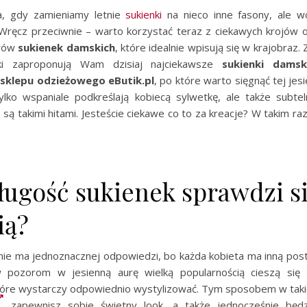
a, gdy zamieniamy letnie
sukienki
na nieco inne fasony, ale wc
Wręcz przeciwnie – warto korzystać teraz z ciekawych krojów o
orów
sukienek damskich
, które idealnie wpisują się w krajobraz
tki zaproponują Wam dzisiaj najciekawsze
sukienki damsk
sklepu odzieżowego eButik.pl
, po które warto sięgnąć tej jesi
ylko wspaniale podkreślają kobiecą sylwetkę, ale także subtel
 są takimi hitami. Jesteście ciekawe co to za kreacje? W takim r
ługość sukienek sprawdzi s
ią?
nie ma jednoznacznej odpowiedzi, bo każda kobieta ma inną postu
 pozorom w jesienną aurę wielką popularnością cieszą się
które wystarczy odpowiednio wystylizować. Tym sposobem w tak
zapewnisz sobie świetny look, a także jednocześnie będzi