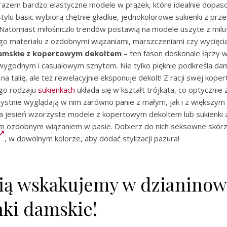
zarazem bardzo elastyczne modele w prążek, które idealnie dopas
i stylu basic wybiorą chętnie gładkie, jednokolorowe sukienki z p
 Natomiast miłośniczki trendów postawią na modele uszyte z milu
 materiału z ozdobnymi wiązaniami, marszczeniami czy wycięcia
damskie z kopertowym dekoltem
– ten fason doskonale łączy 
 wygodnym i casualowym sznytem. Nie tylko pięknie podkreśla da
na talię, ale też rewelacyjnie eksponuje dekolt! Z racji swej kop
ego rodzaju
sukienkach
układa się w kształt trójkąta, co optycznie 
ystnie wyglądają w nim zarówno panie z małym, jak i z większym
 jesień wzorzyste modele z kopertowym dekoltem lub sukienki z
 ozdobnym wiązaniem w pasie. Dobierz do nich seksowne skór
, w dowolnym kolorze, aby dodać stylizacji pazura!
nią wskakujemy w dzianino
nki damskie!