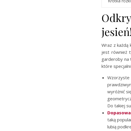
Krótka rozk
Odkry
jesień
Wraz z każdą 
jest również 
garderoby na 
które specjalni
Wzorzyste s
prawdziwym
wyróżnić si
geometryczn
Do takiej s
Dopasowan
taką popula
lubią podkr