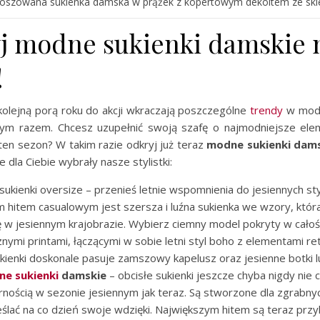
loszowana sukienka damska w prążek z kopertowym dekoltem ze skle
j modne sukienki damskie 
!
kolejną porą roku do akcji wkraczają poszczególne
trendy
w modzi
tym razem. Chcesz uzupełnić swoją szafę o najmodniejsze ele
ten sezon? W takim razie odkryj już teraz
modne sukienki dams
e dla Ciebie wybrały nasze stylistki:
ukienki oversize – przenieś letnie wspomnienia do jesiennych styl
 hitem casualowym jest szersza i luźna sukienka we wzory, któ
ę w jesiennym krajobrazie. Wybierz ciemny model pokryty w całośc
ymi printami, łączącymi w sobie letni styl boho z elementami retr
ukienki doskonale pasuje zamszowy kapelusz oraz jesienne botki 
e sukienki
damskie
– obcisłe sukienki jeszcze chyba nigdy nie c
rnością w sezonie jesiennym jak teraz. Są stworzone dla zgrabny
eślać na co dzień swoje wdzięki. Największym hitem są teraz przy