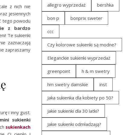
allegro wyprzedaż
bershka
ale z nich nie
raz jesiennych
bon p
bonprix sweter
. Z tego powodu
ie
z bardzo
ccc
eni! Te sukienki
nie zaznaczają
Czy kolorowe sukienki są modne?
azie zapraszamy
Eleganckie sukienki wyprzedaż
greenpoint
h & m swetry
ię
hm swetry damskie
inst
Jaka sukienka dla kobiety po 50?
Jakie sukienki dla 30 latki?
rę i inny gust.
mini sukienki
Jakie sukienki odmładzają?
ich
sukienkach
e Ci ciepło i