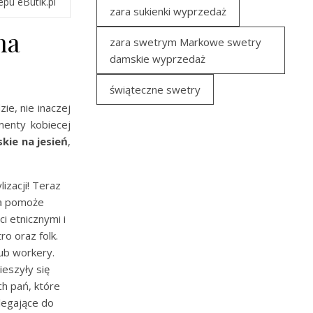
pu eButik.pl
zara sukienki wyprzedaż
na
zara swetrym Markowe swetry
damskie wyprzedaż
świąteczne swetry
e, nie inaczej
menty kobiecej
kie na jesień
,
izacji! Teraz
ra pomoże
i etnicznymi i
o oraz folk.
lub workery.
ieszyły się
ch pań, które
legające do