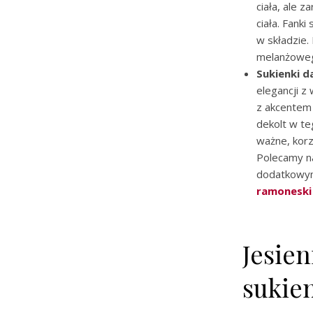
ciała, ale 
ciała. Fank
w składzie.
melanżowego
Sukienki 
elegancji z
z akcentem 
dekolt w t
ważne, korz
Polecamy na
dodatkowym
ramoneski
Jesie
sukie