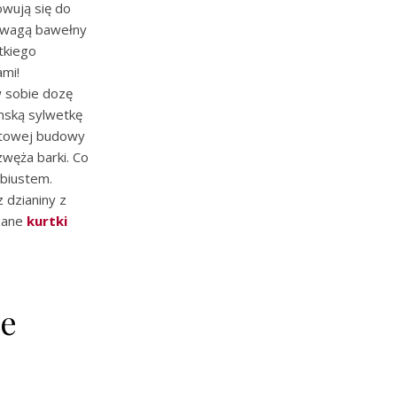
owują się do
rzewagą bawełny
tkiego
mi!
w sobie dozę
mską sylwetkę
ertowej budowy
zwęża barki. Co
 biustem.
 dzianiny z
zane
kurtki
we