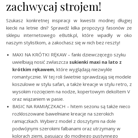
zachwycaj strojem!
Szukasz konkretnej inspiracji w kwestii modnej długiej
kiecki na letnie dni? Sprawdź kilka propozycji fasonów ze
sklepu internetowego eButik.pl, które wpadły w oko
naszym stylistkom, a zakochasz się w nich bez reszty!
MAXI NA KRÓTKI RĘKAW – fanki dziewczęcego szyku
uwielbiają nosić zwłaszcza
sukienki maxi na lato z
krótkim rękawem
, które wyglądają niezwykle
romantycznie. W tej roli świetnie sprawdzają się modele
koszulowe w stylu safari, a także kreacje w stylu retro, z
wysokim rozcięciem na nodze, kopertowym dekoltem V
oraz wiązaniem w pasie.
BASIC NA RAMIĄCZKACH – hitem sezonu są także nieco
rozkloszowane bawełniane kreacje na szerokich
ramiączkach. Wybierz model z doszytymi na dole
podwójnymi szerokimi falbanami oraz utrzymany w
kolorach ziemi, pasujący do modnego pustynnego