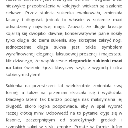
niezwykłe przeobrażenia w kolejnych wiekach są szalenie
ciekawe. Przez stulecia sukienka ewoluowała, zmieniała
fasony i długości, jednak to właśnie w sukience maxi
odnajdziemy najwięcej magii. Zauważ, że długie kreacje
kojarzą się dwojako: dawniej konserwatywne panie nosiły
tylko długie do ziemi sukienki, aby skrzętnie zakryć nogi.
Jednocześnie długa suknia jest także symbolem
wyrafinowanej elegancji, luksusowej prezencji i majestatu.
Nic dziwnego, że współczesne
eleganckie sukienki maxi
na lato
świetnie łączą klasyczny szyk, z wygodą i ultra
kobiecym stylem!
Sukienka na przestrzeni lat wielokrotnie zmieniała swą
formę, a także na przemian skracała się i wydłużała.
Dlaczego latem tak bardzo pociąga nas maksymalna jej
długość, skoro logika podpowiada, aby w upał wybrać
raczej krótką mini? Odpowiedź na to pytanie kryje się w
fasonie, zaczerpniętym od starożytnych greckich i
rzymskich sukni w stylu empire. Proste w formie, luźno