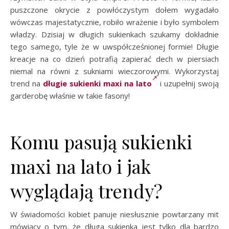
puszczone okrycie z powłóczystym dołem wygadało
wówczas majestatycznie, robiło wrażenie i było symbolem
władzy. Dzisiaj w długich sukienkach szukamy dokładnie
tego samego, tyle że w uwspółcześnionej formie! Długie
kreacje na co dzień potrafią zapierać dech w piersiach
niemal na równi z sukniami wieczorowymi. Wykorzystaj
trend na
długie sukienki maxi na lato
i uzupełnij swoją
garderobę właśnie w takie fasony!
Komu pasują sukienki
maxi na lato i jak
wyglądają trendy?
W świadomości kobiet panuje niesłusznie powtarzany mit
mówiący o tym, że długa sukienka jest tylko dla bardzo