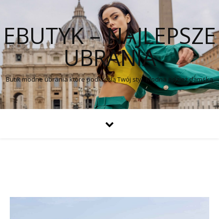
EBUTYK – NAJLEPSZE
UBRANIA
Butik modne ubrania które podkreślą Twój styl. Modna odzież damska