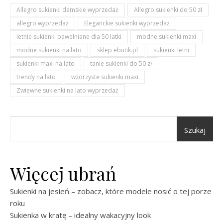
Allegro sukienki damskie wyprzedaż
Allegro sukienki do 50 zł
allegro wyprzedaż
Eleganckie sukienki wyprzedaż
letnie sukienki bawełniane dla 50 latki
modne sukienki maxi
modne sukienki na lato
sklep ebutik.pl
sukienki letni
sukienki maxi na lato
tanie sukienki do 50 zł
trendy na lato
wzorzyste sukienki maxi
Zwiewne sukienki na lato wyprzedaż
Szukaj
Więcej ubrań
Sukienki na jesień – zobacz, które modele nosić o tej porze
roku
Sukienka w kratę – idealny wakacyjny look