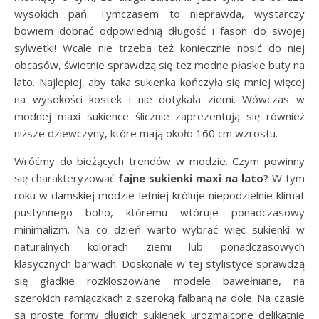
wysokich pań. Tymczasem to nieprawda, wystarczy
bowiem dobrać odpowiednią długość i fason do swojej
sylwetki! Wcale nie trzeba też koniecznie nosić do niej
obcasów, świetnie sprawdzą się też modne płaskie buty na
lato. Najlepiej, aby taka sukienka kończyła się mniej więcej
na wysokości kostek i nie dotykała ziemi. Wówczas w
modnej maxi sukience ślicznie zaprezentują się również
niższe dziewczyny, które mają około 160 cm wzrostu.
Wróćmy do bieżących trendów w modzie. Czym powinny
się charakteryzować
fajne sukienki maxi na lato
? W tym
roku w damskiej modzie letniej króluje niepodzielnie klimat
pustynnego boho, któremu wtóruje ponadczasowy
minimalizm. Na co dzień warto wybrać więc sukienki w
naturalnych kolorach ziemi lub ponadczasowych
klasycznych barwach. Doskonale w tej stylistyce sprawdzą
się gładkie rozkloszowane modele bawełniane, na
szerokich ramiączkach z szeroką falbaną na dole. Na czasie
są proste formy długich sukienek urozmaicone delikatnie