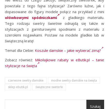
Nie wiesz do czego założyć świąteczny sweterek, aby
powstała z tego fajna stylizacja? Zarówno luźne, jak i
dopasowane do figury modele połącz na przykład z mini
ołówkowymi spódniczkami
z gładkiego materiału.
Tego rodzaju swetry świetnie odnajdą się także w
stylizacjach z garniturowymi spodniami z materiału z
szerokimi nogawkami. Postaw na modele gładkie lub w
świąteczną kratę!
Temat dla Ciebie:
Koszule damskie – jakie wybierać zimą?
Zobacz również:
Mikołajkowe rabaty w eButik.pl – tanie
stylizacje na święta
czerwone swetry damskie
modne swetry damskie na święta
sklep ebutik.pl
świąteczne sweterki
Szukaj