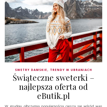
,
SWETRY DAMSKIE
TRENDY W UBRANIACH
Świąteczne sweterki –
najlepsza oferta od
eButik.pl
W grudniu olbrzymią popularnością cieszą się wśród was