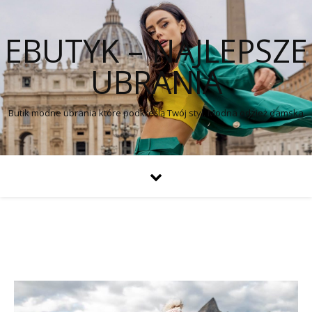
EBUTYK – NAJLEPSZE
UBRANIA
Butik modne ubrania które podkreślą Twój styl. Modna odzież damska