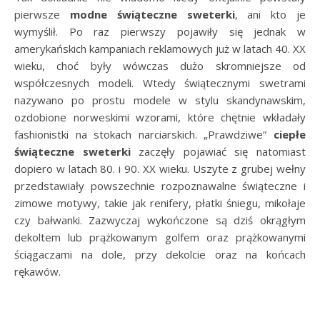
pierwsze
modne świąteczne sweterki
, ani kto je
wymyślił. Po raz pierwszy pojawiły się jednak w
amerykańskich kampaniach reklamowych już w latach 40. XX
wieku, choć były wówczas dużo skromniejsze od
współczesnych modeli. Wtedy świątecznymi swetrami
nazywano po prostu modele w stylu skandynawskim,
ozdobione norweskimi wzorami, które chętnie wkładały
fashionistki na stokach narciarskich. „Prawdziwe”
ciepłe
świąteczne sweterki
zaczęły pojawiać się natomiast
dopiero w latach 80. i 90. XX wieku. Uszyte z grubej wełny
przedstawiały powszechnie rozpoznawalne świąteczne i
zimowe motywy, takie jak renifery, płatki śniegu, mikołaje
czy bałwanki. Zazwyczaj wykończone są dziś okrągłym
dekoltem lub prążkowanym golfem oraz prążkowanymi
ściągaczami na dole, przy dekolcie oraz na końcach
rękawów.