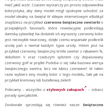
mieć jakiś wzór. Czasem wystarczy po prostu odpowiednia
kolorystyka, aby dany model mógł spokojnie uchodzić za
model idealny na święta! W sklepie internetowym eButik.pl
znajdziesz na przykład
czerwone świąteczne sweterki
o
przepięknych fasonach, które rewelacyjnie podkreślają
damską sylwetkę! Na dodatek ich wyrazisty czerwony kolor
jest niezwykle twarzowy, dzięki czemu wspaniale podkreśli
urodę pań o niemal każdym typie urody. Hitem jest na
przykład czerwony świąteczny krótki sweter z rękawem ¾,
dekoltem V oraz rzadszym splotem czy dopasowany
czerwony golf w prążki! Podoba ci się taka bazowa wersja
świątecznego swetra, lecz nie lubisz czerwieni? W takim
razie wybierz inny modny kolor z tego modelu, taki jak na
przykład kremowy lub butelkową zieleń!
Polecamy – wszystko o
stylowych zakupach
– zobacz
porady specjalistek.
Doskonale sprzedają się również nasze
świąteczne