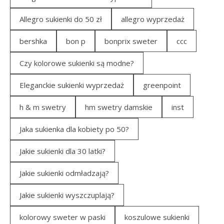
Allegro sukienki do 50 zł
allegro wyprzedaż
bershka
bon p
bonprix sweter
ccc
Czy kolorowe sukienki są modne?
Eleganckie sukienki wyprzedaż
greenpoint
h & m swetry
hm swetry damskie
inst
Jaka sukienka dla kobiety po 50?
Jakie sukienki dla 30 latki?
Jakie sukienki odmładzają?
Jakie sukienki wyszczuplają?
kolorowy sweter w paski
koszulowe sukienki