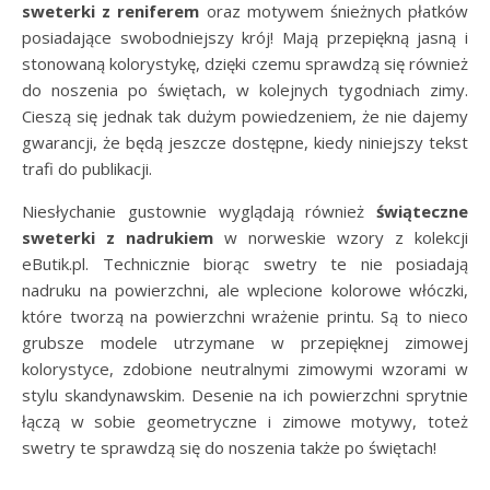
sweterki
z reniferem
oraz motywem śnieżnych płatków
posiadające swobodniejszy krój! Mają przepiękną jasną i
stonowaną kolorystykę, dzięki czemu sprawdzą się również
do noszenia po świętach, w kolejnych tygodniach zimy.
Cieszą się jednak tak dużym powiedzeniem, że nie dajemy
gwarancji, że będą jeszcze dostępne, kiedy niniejszy tekst
trafi do publikacji.
Niesłychanie gustownie wyglądają również
świąteczne
sweterki z nadrukiem
w norweskie wzory z kolekcji
eButik.pl. Technicznie biorąc swetry te nie posiadają
nadruku na powierzchni, ale wplecione kolorowe włóczki,
które tworzą na powierzchni wrażenie printu. Są to nieco
grubsze modele utrzymane w przepięknej zimowej
kolorystyce, zdobione neutralnymi zimowymi wzorami w
stylu skandynawskim. Desenie na ich powierzchni sprytnie
łączą w sobie geometryczne i zimowe motywy, toteż
swetry te sprawdzą się do noszenia także po świętach!