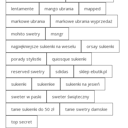
lentamente
mango ubrania
mapped
markowe ubrania
markowe ubrania wyprzedaż
mohito swetry
msngr
najpiękniejsze sukienki na weselu
orsay sukienki
porady stylistki
quiosque sukienki
reserved swetry
sdidas
sklep ebutik.pl
sukienki
sukienkie
sukienki na jesień
sweter w paski
sweter świąteczny
tanie sukienki do 50 zł
tanie swetry damskie
top secret