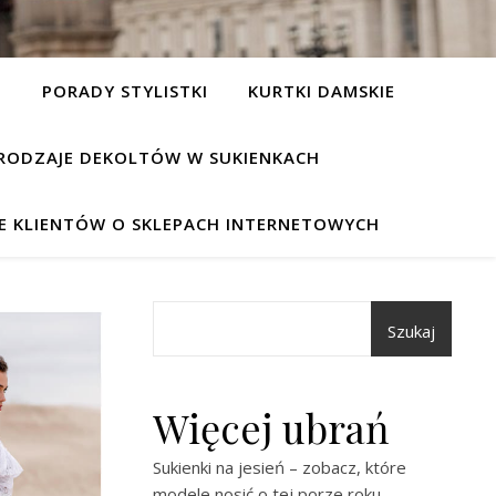
I
PORADY STYLISTKI
KURTKI DAMSKIE
RODZAJE DEKOLTÓW W SUKIENKACH
IE KLIENTÓW O SKLEPACH INTERNETOWYCH
Szukaj
Więcej ubrań
Sukienki na jesień – zobacz, które
modele nosić o tej porze roku