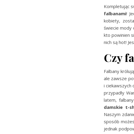
Kompletując s
falbanami
! J
kobiety, zost
świecie mody d
kto powinien 
nich są hot! J
Czy f
Falbany króluj
ale zawsze po
i ciekawszych 
przypadły Wam
latem, falban
damskie t-sh
Naszym zdanie
sposób możesz
jednak podpow