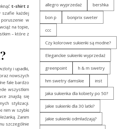
allegro wyprzedaż
bershka
umknąć
t-shirt z
 szafie każdej
bon p
bonprix sweter
e poruszenie w
wciąż na topie,
ccc
tkim – które z
Czy kolorowe sukienki są modne?
a?
Eleganckie sukienki wyprzedaż
greenpoint
h & m swetry
zloty i upadki,
coraz nowszych
hm swetry damskie
inst
lne fale bardzo
zede wszystkim
Jaka sukienka dla kobiety po 50?
wce znajdą się
ch stylizacji.
Jakie sukienki dla 30 latki?
i nim w szybki
leżanką. Zanim
Jakie sukienki odmładzają?
mu szczególnie