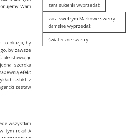
zara sukienki wyprzedaż
roponujemy Wam
!
zara swetrym Markowe swetry
damskie wyprzedaż
świąteczne swetry
h to okazja, by
tego, by zawsze
, ale stawiając
jedna, szeroka
zapewnią efekt
kład t-shirt z
legancki zestaw
zede wszystkim
 w tym roku! A
itą propozycją