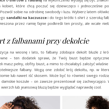
h kobiet, które chcą poczuć się dziewczęco i jednocześnie po
. Pozwól sobie na odrobinę swobody i luzu. Wybierz latem ołówk
tego
sandałki na kaczuszce
i do tego krótki t-shirt z szeroką f
ieszona przez ramię fajnie podkreśli ten prosty, ale wcale nieb
rt z falbanami przy dekolcie
zycja na wiosnę i lato, to falbany zdobiące dekolt bluzki z kr
ewne – ten dodatek sprawi, że Twój biust będzie optyczni
eli masz pełny, obfity biust, a mimo to chciałabyś założyć właśnie
telniejsze falbany. Mogą one zdobić krój dekoltu, np. w lite
iomie lub nawet iść skosem. Może być to również swego rodzaj
ł damskie koszule – on zawsze prezentował się zachwycająco. 
 wierzch lub jeansową bluzą będzie wyglądać naprawdę cool.