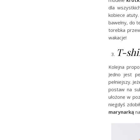
dla wszystkic
kobiece atuty
bawełny, do 
torebka przew
wakacje!
T-shi
Kolejna propo
Jedno jest p
pełniejszy. Jeż
postaw na sub
ułożone w poz
niegdyś zdobi
marynarką
na