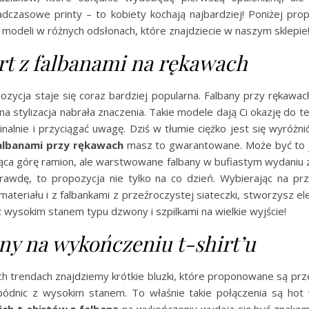
dczasowe printy – to kobiety kochają najbardziej! Poniżej p
 modeli w różnych odsłonach, które znajdziecie w naszym sklepie
rt z falbanami na rękawach
zycja staje się coraz bardziej popularna. Falbany przy rękawac
a stylizacja nabrała znaczenia. Takie modele dają Ci okazję do 
nalnie i przyciągać uwagę. Dziś w tłumie ciężko jest się wyróżnić
falbanami przy rękawach
masz to gwarantowane. Może być to 
iąca górę ramion, ale warstwowane falbany w bufiastym wydaniu 
awdę, to propozycja nie tylko na co dzień. Wybierając na przy
ateriału i z falbankami z przeźroczystej siateczki, stworzysz e
 wysokim stanem typu dzwony i szpilkami na wielkie wyjście!
ny na wykończeniu t-shirt’u
ch trendach znajdziemy krótkie bluzki, które proponowane są pr
pódnic z wysokim stanem. To właśnie takie połączenia są hot
ich t-shirtów z falbaną
na wykończeniu wydają się być znakom