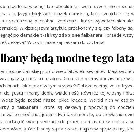
woją szafę na wiosnę i lato absolutnie Twoim oczom nie może 
edna z najwygodniejszych bluzek damskich, która znajduje się w
ała urozmaicona o drobne zdobienie, które wywołało niemał
amskiej. W dzisiejszym artykule przekonamy się, czy falbany są 
sięgnąć po
damskie t-shirty zdobione falbanami
i przede wszys
esteś ciekawa? W takim razie zapraszam do czytania!
albany będą modne tego lat
ą w modzie damskiej już od wielu lat, wielu sezonów. Mają swoje w
wracają z godnością na salony. Co roku możemy podziwiać je w 
odsłonach. Jak będzie w tym sezonie? Dobrze wiemy, że te frywo
 do gustu i mamy dobrą wiadomość! Również tej wiosny i pr
y wciąż będą zdobić nasze lekkie kreacje. Wśród nich w czołó
irty z falbanami
, które są ciekawą propozycją do codzienny
m warto mieć choć jeden, dwa takie modele, bo to właśnie dzięk
 podkręcić swoją stylizację do pracy, na miasto czy drinka z ko
iem Wam, które fasony są na czasie, najpierw sprawdzimy, ko