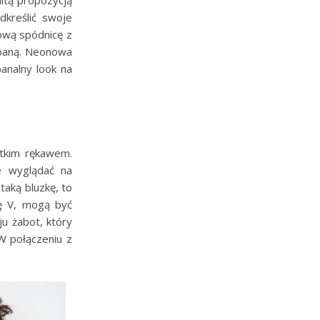
dkreślić swoje
ową spódnicę z
albaną. Neonowa
analny look na
ótkim rękawem.
e wyglądać na
 taką bluzkę, to
rę V, mogą być
u żabot, który
W połączeniu z