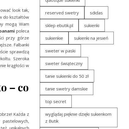
quiosque sukienki
ować look tak,
reserved swetry
sdidas
w do kształtów
bany mogą Wam
sklep ebutik.pl
sukienki
lbanami
poleca
ści przy górze
sukienkie
sukienki na jesień
ższe. Falbanki
sweter w paski
uście sprawdzą
koltu. Szeroka
sweter świąteczny
ie krągłości w
tanie sukienki do 50 zł
to – co
tanie swetry damskie
top secret
dobrze! Każda z
wyglądaj pięknie dzięki sukienkom
 pastelowych,
z Butik
też unikalnych