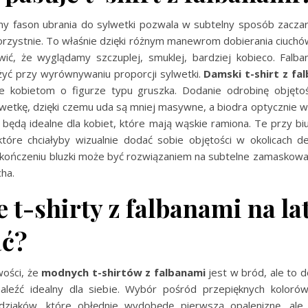
y fason ubrania do sylwetki pozwala w subtelny sposób zaczar
orzystnie. To właśnie dzięki różnym manewrom dobierania ciuchó
ić, że wyglądamy szczuplej, smuklej, bardziej kobieco. Fal
żyć przy wyrównywaniu proporcji sylwetki.
Damski t-shirt z fa
ie kobietom o figurze typu gruszka. Dodanie odrobinę objęto
wetkę, dzięki czemu uda są mniej masywne, a biodra optycznie wę
 będą idealne dla kobiet, które mają wąskie ramiona. Te przy bi
 które chciałyby wizualnie dodać sobie objętości w okolicach de
ykończeniu bluzki może być rozwiązaniem na subtelne zamaskowan
cha.
t-shirty z falbanami na la
ć?
wości, że
modnych t-shirtów z falbanami
jest w bród, ale to 
leźć idealny dla siebie. Wybór pośród przepięknych kolorów
dziaków, które obłędnie wydobędę pierwszą opaleniznę, ale 