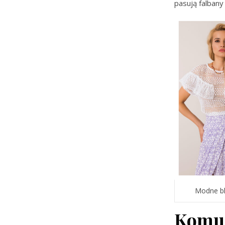
pasują falbany 
Modne bl
Komu 