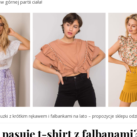
w górnej partii ciała!
uzki z krótkim rękawem i falbankami na lato – propozycje sklepu od
pasuje t-shirt z falbanami