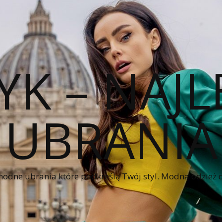
YK – NAJL
UBRANIA
modne ubrania które podkreślą Twój styl. Modna odzież