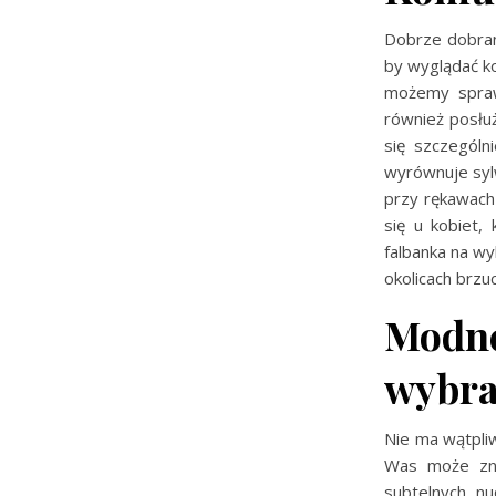
Dobrze dobran
by wyglądać k
możemy spraw
również posłu
się szczególn
wyrównuje syl
przy rękawach
się u kobiet,
falbanka na w
okolicach brzu
Modne 
wybra
Nie ma wątpli
Was może zna
subtelnych nu