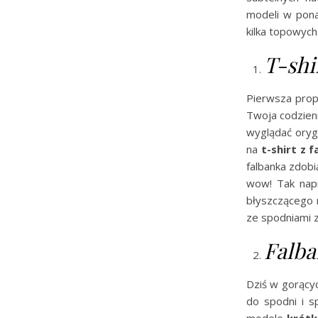
modeli w pona
kilka topowych
T-shi
Pierwsza propo
Twoja codzienn
wyglądać orygi
na
t-shirt z 
falbanka zdob
wow! Tak napr
błyszczącego m
ze spodniami z
Falba
Dziś w gorący
do spodni i s
modele
krótk