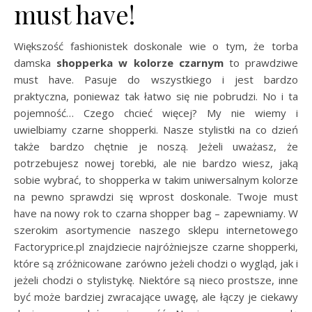
must have!
Większość fashionistek doskonale wie o tym, że torba
damska
shopperka w kolorze czarnym
to prawdziwe
must have. Pasuje do wszystkiego i jest bardzo
praktyczna, poniewaz tak łatwo się nie pobrudzi. No i ta
pojemność… Czego chcieć więcej? My nie wiemy i
uwielbiamy czarne shopperki. Nasze stylistki na co dzień
także bardzo chętnie je noszą. Jeżeli uważasz, że
potrzebujesz nowej torebki, ale nie bardzo wiesz, jaką
sobie wybrać, to shopperka w takim uniwersalnym kolorze
na pewno sprawdzi się wprost doskonale. Twoje must
have na nowy rok to czarna shopper bag – zapewniamy. W
szerokim asortymencie naszego sklepu internetowego
Factoryprice.pl znajdziecie najróżniejsze czarne shopperki,
które są zróżnicowane zarówno jeżeli chodzi o wygląd, jak i
jeżeli chodzi o stylistykę. Niektóre są nieco prostsze, inne
być może bardziej zwracające uwagę, ale łączy je ciekawy