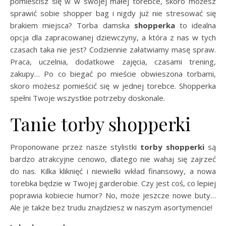
pomieścisz się w w swojej małej torebce, skoro możesz
sprawić sobie shopper bag i nigdy już nie stresować się
brakiem miejsca? Torba damska
shopperka
to idealna
opcja dla zapracowanej dziewczyny, a która z nas w tych
czasach taka nie jest? Codziennie załatwiamy masę spraw.
Praca, uczelnia, dodatkowe zajęcia, czasami trening,
zakupy… Po co biegać po mieście obwieszona torbami,
skoro możesz pomieścić się w jednej torebce. Shopperka
spełni Twoje wszystkie potrzeby doskonale.
Tanie torby shopperki
Proponowane przez nasze stylistki
torby shopperki
są
bardzo atrakcyjne cenowo, dlatego nie wahaj się zajrzeć
do nas. Kilka kliknięć i niewielki wkład finansowy, a nowa
torebka będzie w Twojej garderobie. Czy jest coś, co lepiej
poprawia kobiecie humor? No, może jeszcze nowe buty…
Ale je także bez trudu znajdziesz w naszym asortymencie!