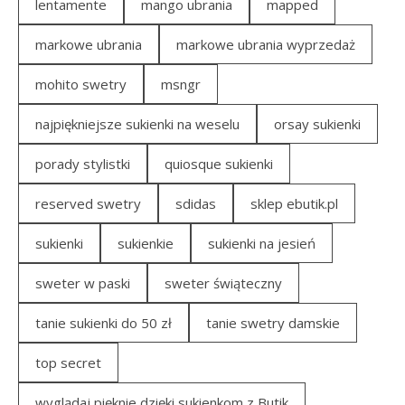
lentamente
mango ubrania
mapped
markowe ubrania
markowe ubrania wyprzedaż
mohito swetry
msngr
najpiękniejsze sukienki na weselu
orsay sukienki
porady stylistki
quiosque sukienki
reserved swetry
sdidas
sklep ebutik.pl
sukienki
sukienkie
sukienki na jesień
sweter w paski
sweter świąteczny
tanie sukienki do 50 zł
tanie swetry damskie
top secret
wyglądaj pięknie dzięki sukienkom z Butik