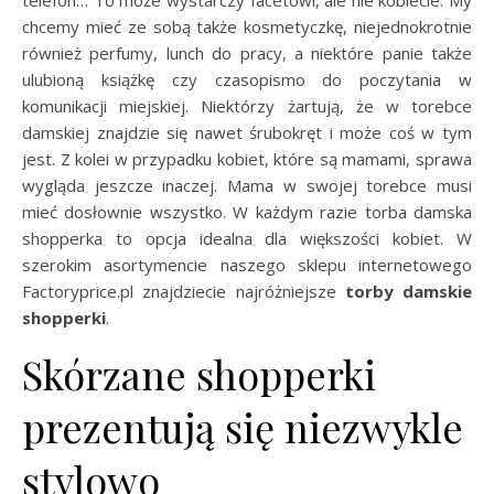
telefon… To może wystarczy facetowi, ale nie kobiecie. My
chcemy mieć ze sobą także kosmetyczkę, niejednokrotnie
również perfumy, lunch do pracy, a niektóre panie także
ulubioną książkę czy czasopismo do poczytania w
komunikacji miejskiej. Niektórzy żartują, że w torebce
damskiej znajdzie się nawet śrubokręt i może coś w tym
jest. Z kolei w przypadku kobiet, które są mamami, sprawa
wygląda jeszcze inaczej. Mama w swojej torebce musi
mieć dosłownie wszystko. W każdym razie torba damska
shopperka to opcja idealna dla większości kobiet. W
szerokim asortymencie naszego sklepu internetowego
Factoryprice.pl znajdziecie najróżniejsze
torby damskie
shopperki
.
Skórzane shopperki
prezentują się niezwykle
stylowo