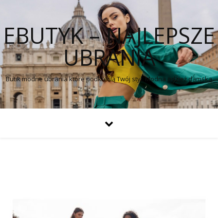
EBUTYK – NAJLEPSZE
UBRANIA
Butik modne ubrania które podkreślą Twój styl. Modna odzież damska