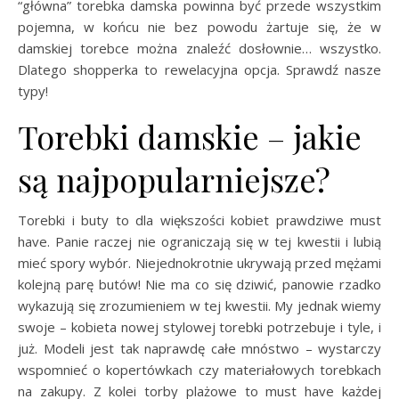
“główna” torebka damska powinna być przede wszystkim
pojemna, w końcu nie bez powodu żartuje się, że w
damskiej torebce można znaleźć dosłownie… wszystko.
Dlatego shopperka to rewelacyjna opcja. Sprawdź nasze
typy!
Torebki damskie – jakie
są najpopularniejsze?
Torebki i buty to dla większości kobiet prawdziwe must
have. Panie raczej nie ograniczają się w tej kwestii i lubią
mieć spory wybór. Niejednokrotnie ukrywają przed mężami
kolejną parę butów! Nie ma co się dziwić, panowie rzadko
wykazują się zrozumieniem w tej kwestii. My jednak wiemy
swoje – kobieta nowej stylowej torebki potrzebuje i tyle, i
już. Modeli jest tak naprawdę całe mnóstwo – wystarczy
wspomnieć o kopertówkach czy materiałowych torebkach
na zakupy. Z kolei torby plażowe to must have każdej