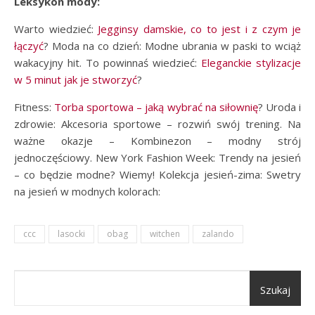
Leksykon mody:
Warto wiedzieć:
Jegginsy damskie, co to jest i z czym je
łączyć
? Moda na co dzień: Modne ubrania w paski to wciąż
wakacyjny hit. To powinnaś wiedzieć:
Eleganckie stylizacje
w 5 minut jak je stworzyć
?
Fitness:
Torba sportowa – jaką wybrać na siłownię
? Uroda i
zdrowie: Akcesoria sportowe – rozwiń swój trening. Na
ważne okazje – Kombinezon – modny strój
jednoczęściowy. New York Fashion Week: Trendy na jesień
– co będzie modne? Wiemy! Kolekcja jesień-zima: Swetry
na jesień w modnych kolorach:
ccc
lasocki
obag
witchen
zalando
Szukaj