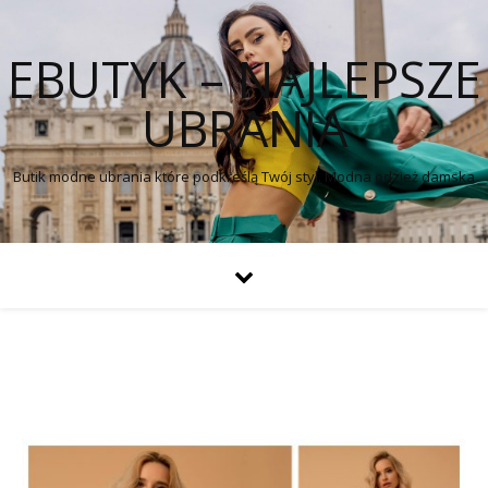
EBUTYK – NAJLEPSZE
UBRANIA
Butik modne ubrania które podkreślą Twój styl. Modna odzież damska