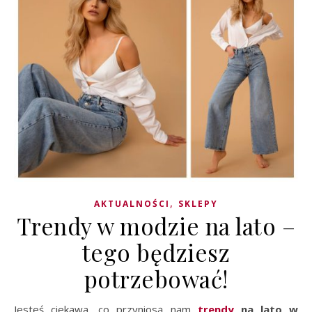
,
AKTUALNOŚCI
SKLEPY
Trendy w modzie na lato –
tego będziesz
potrzebować!
Jesteś ciekawa, co przyniosą nam
trendy
na lato
w