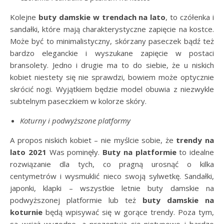
Kolejne
buty damskie w trendach na lato
, to czółenka i
sandałki, które mają charakterystyczne zapięcie na kostce.
Może być to minimalistyczny, skórzany paseczek bądź też
bardzo eleganckie i wyszukane zapięcie w postaci
bransolety. Jedno i drugie ma to do siebie, że u niskich
kobiet niestety się nie sprawdzi, bowiem może optycznie
skrócić nogi. Wyjątkiem będzie model obuwia z niezwykle
subtelnym paseczkiem w kolorze skóry.
Koturny i podwyższone platformy
A propos niskich kobiet – nie myślcie sobie, że
trendy na
lato 2021
Was pominęły.
Buty na platformie
to idealne
rozwiązanie dla tych, co pragną urosnąć o kilka
centymetrów i wysmuklić nieco swoją sylwetkę. Sandałki,
japonki, klapki – wszystkie letnie buty damskie na
podwyższonej platformie lub też
buty damskie na
koturnie
będą wpisywać się w gorące trendy. Poza tym,