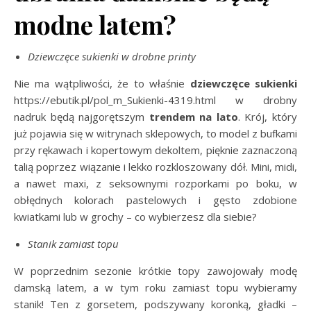
modne latem?
Dziewczęce sukienki w drobne printy
Nie ma wątpliwości, że to właśnie
dziewczęce sukienki
https://ebutik.pl/pol_m_Sukienki-4319.html w drobny
nadruk będą najgorętszym
trendem na lato
. Krój, który
już pojawia się w witrynach sklepowych, to model z bufkami
przy rękawach i kopertowym dekoltem, pięknie zaznaczoną
talią poprzez wiązanie i lekko rozkloszowany dół. Mini, midi,
a nawet maxi, z seksownymi rozporkami po boku, w
obłędnych kolorach pastelowych i gęsto zdobione
kwiatkami lub w grochy – co wybierzesz dla siebie?
Stanik zamiast topu
W poprzednim sezonie krótkie topy zawojowały modę
damską latem, a w tym roku zamiast topu wybieramy
stanik! Ten z gorsetem, podszywany koronką, gładki –