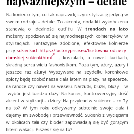
najważniejszym – detale
Na koniec o tym, co tak naprawdę czyni stylizację jedyną w
swoim rodzaju – detale. To akcenty, dodatki i wykończenia
stanowią o idealności outfit’u. W
trendach na lato
możemy spodziewać się najmodniejszych kołnierzyków w
stylizacjach. Fantazyjnie zdobione, efektowne kołnierze
przy
sukienkach
https://factoryprice.eu/hurtownia-odziezy-
damskiej-sukienki.html
, koszulach, a nawet kurtkach,
skradną serca wielu fashonistkom. Poza tym, ażury, ażury i
jeszcze raz ażury! Wyszywane na szydełku koronkowe
sploty będą zdobić nasze ciała latem na plaży, na spacerze,
na randce czy nawet na weselu. Narzutki, bluzki, bluzy – w
wybór jest bardzo duży! Na koniec, kontrowersyjny dość
akcent w stylizacji – dziury! Na przykład w sukience – co Ty
na to? W tym roku odkrywamy subtelnie swoje ciała i
dajemy im swobodę i przewiewność. Sukienki z wycięciami
w okolicach talii czy bioder zapowiadają się być gorącym
hitem wakacji. Piszesz się na to?