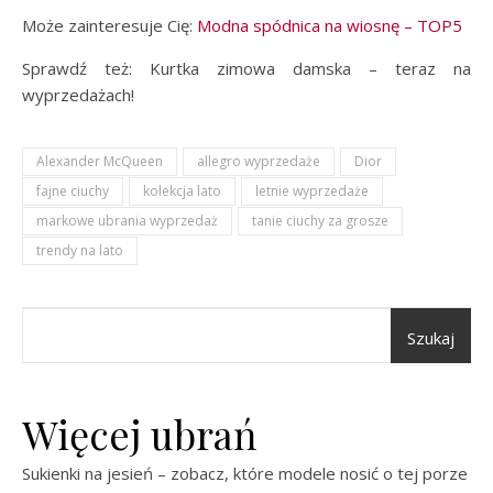
Może zainteresuje Cię:
Modna spódnica na wiosnę – TOP5
Sprawdź też: Kurtka zimowa damska – teraz na
wyprzedażach!
Alexander McQueen
allegro wyprzedaże
Dior
fajne ciuchy
kolekcja lato
letnie wyprzedaże
markowe ubrania wyprzedaż
tanie ciuchy za grosze
trendy na lato
Szukaj
Więcej ubrań
Sukienki na jesień – zobacz, które modele nosić o tej porze