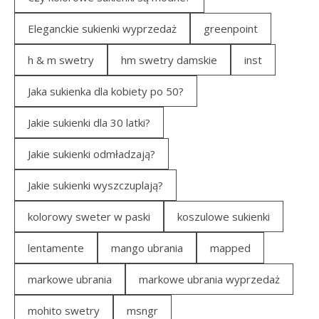
Eleganckie sukienki wyprzedaż
greenpoint
h & m swetry
hm swetry damskie
inst
Jaka sukienka dla kobiety po 50?
Jakie sukienki dla 30 latki?
Jakie sukienki odmładzają?
Jakie sukienki wyszczuplają?
kolorowy sweter w paski
koszulowe sukienki
lentamente
mango ubrania
mapped
markowe ubrania
markowe ubrania wyprzedaż
mohito swetry
msngr