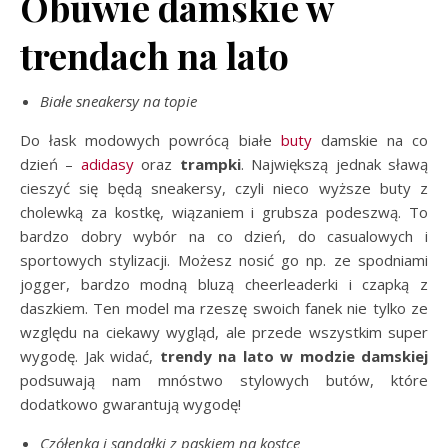
Obuwie damskie w
trendach na lato
Białe sneakersy na topie
Do łask modowych powrócą białe
buty
damskie na co
dzień –
adidasy
oraz
trampki
. Największą jednak sławą
cieszyć się będą sneakersy, czyli nieco wyższe buty z
cholewką za kostkę, wiązaniem i grubsza podeszwą. To
bardzo dobry wybór na co dzień, do casualowych i
sportowych stylizacji. Możesz nosić go np. ze spodniami
jogger, bardzo modną bluzą cheerleaderki i czapką z
daszkiem. Ten model ma rzeszę swoich fanek nie tylko ze
względu na ciekawy wygląd, ale przede wszystkim super
wygodę. Jak widać,
trendy na lato w modzie damskiej
podsuwają nam mnóstwo stylowych butów, które
dodatkowo gwarantują wygodę!
Czółenka i sandałki z paskiem na kostce