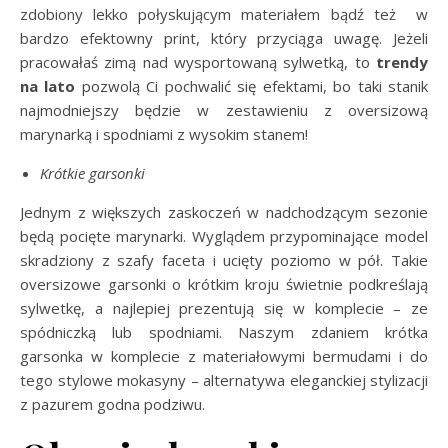
zdobiony lekko połyskującym materiałem bądź też w
bardzo efektowny print, który przyciąga uwagę. Jeżeli
pracowałaś zimą nad wysportowaną sylwetką, to
trendy
na lato
pozwolą Ci pochwalić się efektami, bo taki stanik
najmodniejszy będzie w zestawieniu z oversizową
marynarką i spodniami z wysokim stanem!
Krótkie garsonki
Jednym z większych zaskoczeń w nadchodzącym sezonie
będą pocięte marynarki. Wyglądem przypominające model
skradziony z szafy faceta i ucięty poziomo w pół. Takie
oversizowe garsonki o krótkim kroju świetnie podkreślają
sylwetkę, a najlepiej prezentują się w komplecie – ze
spódniczką lub spodniami. Naszym zdaniem krótka
garsonka w komplecie z materiałowymi bermudami i do
tego stylowe mokasyny – alternatywa eleganckiej stylizacji
z pazurem godna podziwu.