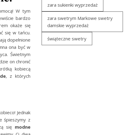
zara sukienki wyprzedaż
pomocą! W tym
ywiście bardzo
zara swetrym Markowe swetry
rem okaże się
damskie wyprzedaż
ć się w tańcu.
świąteczne swetry
ają dopełnione
inna ona być w
życa. Świetnym
zie on chronić
rótką kobiecą
ude
, z których
kobieco! Jednak
ie śpieszymy z
żą się
modne
stawimy Ci dwa