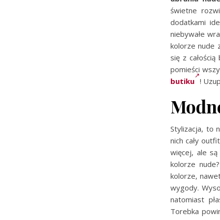
świetne rozw
dodatkami ide
niebywałe wra
kolorze nude 
się z całości
pomieści wszy
butiku
! Uzup
Modne
Stylizacja, to
nich cały outf
więcej, ale są
kolorze nude?
kolorze, nawe
wygody. Wys
natomiast pł
Torebka powin