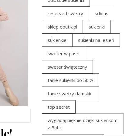
quiosque sukienki
reserved swetry
sdidas
sklep ebutik.pl
sukienki
sukienkie
sukienki na jesień
sweter w paski
sweter świąteczny
tanie sukienki do 50 zł
tanie swetry damskie
top secret
wyglądaj pięknie dzięki sukienkom
z Butik
le!