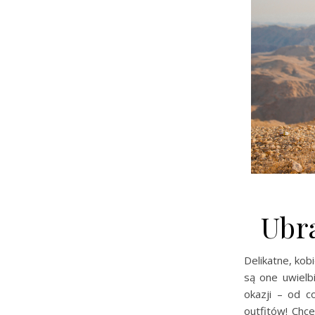
Ubr
Delikatne, kob
są one uwielb
okazji – od c
outfitów! Chc