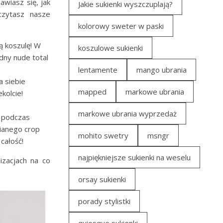
awiasz się, jak
Jakie sukienki wyszczuplają?
czytasz nasze
kolorowy sweter w paski
ą koszulę! W
koszulowe sukienki
dny nude total
lentamente
mango ubrania
a siebie
mapped
markowe ubrania
kolcie!
markowe ubrania wyprzedaż
ę podczas
nianego crop
mohito swetry
msngr
całość!
najpiękniejsze sukienki na weselu
izacjach na co
orsay sukienki
porady stylistki