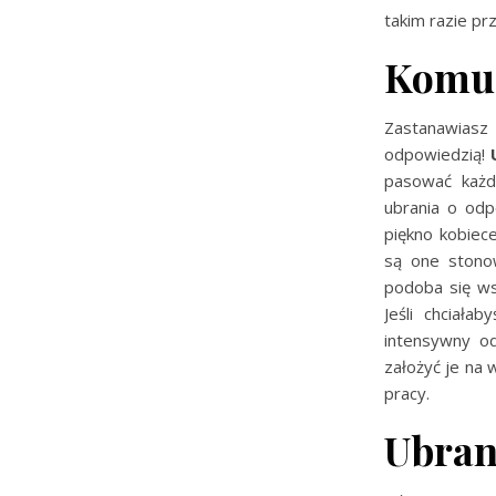
takim razie prz
Komu 
Zastanawiasz
odpowiedzią!
pasować każd
ubrania o odp
piękno kobiece
są one stonow
podoba się ws
Jeśli chciała
intensywny od
założyć je na 
pracy.
Ubrani