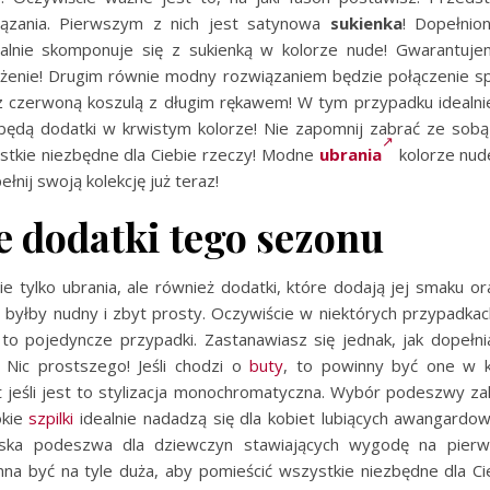
iązania. Pierwszym z nich jest satynowa
sukienka
! Dopełnio
alnie skomponuje się z sukienką w kolorze nude! Gwarantuje
żenie! Drugim równie modny rozwiązaniem będzie połączenie s
z czerwoną koszulą z długim rękawem! W tym przypadku ideal
ą będą dodatki w krwistym kolorze! Nie zapomnij zabrać ze sobą 
stkie niezbędne dla Ciebie rzeczy! Modne
ubrania
kolorze nud
ełnij swoją kolekcję już teraz!
 dodatki tego sezonu
 nie tylko ubrania, ale również dodatki, które dodają jej smaku o
it byłby nudny i zbyt prosty. Oczywiście w niektórych przypadka
 to pojedyncze przypadki. Zastanawiasz się jednak, jak dopełni
 Nic prostszego! Jeśli chodzi o
buty
, to powinny być one w k
t jeśli jest to stylizacja monochromatyczna. Wybór podeszwy za
okie
szpilki
idealnie nadadzą się dla kobiet lubiących awangardow
aska podeszwa dla dziewczyn stawiających wygodę na pierw
na być na tyle duża, aby pomieścić wszystkie niezbędne dla Ci