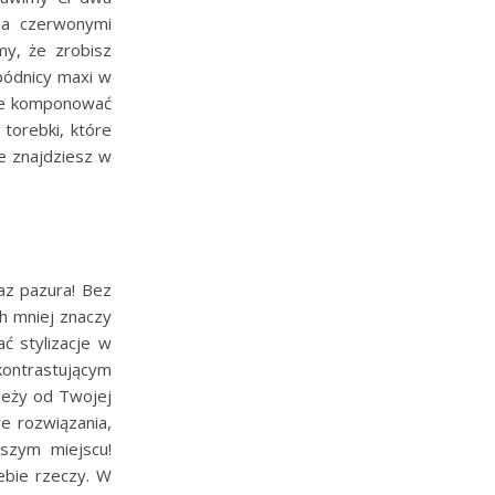
na czerwonymi
my, że zrobisz
pódnicy maxi w
nie komponować
torebki, które
e znajdziesz w
raz pazura! Bez
ch mniej znaczy
ać stylizacje w
ontrastującym
leży od Twojej
e rozwiązania,
szym miejscu!
ebie rzeczy. W