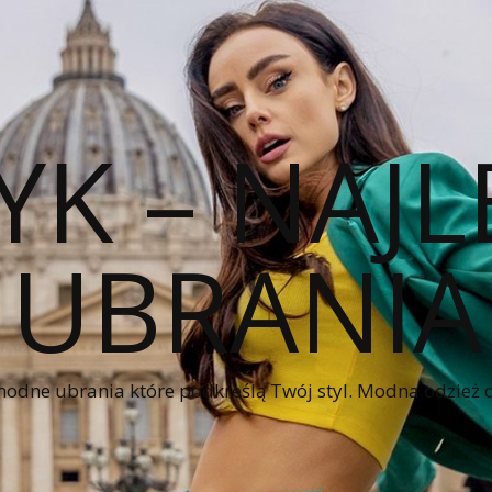
YK – NAJL
UBRANIA
modne ubrania które podkreślą Twój styl. Modna odzież