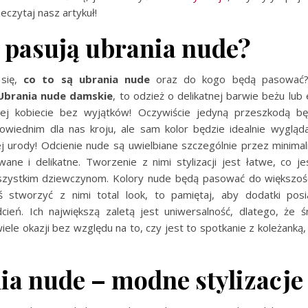
eczytaj nasz artykuł!
pasują ubrania nude?
 się,
co to są ubrania nude
oraz do kogo będą pasować?
Ubrania nude damskie
, to odzież o delikatnej barwie beżu lub
ej kobiecie bez wyjątków! Oczywiście jedyną przeszkodą bę
owiednim dla nas kroju, ale sam kolor będzie idealnie wygląda
j urody! Odcienie nude są uwielbiane szczególnie przez minimal
ane i delikatne. Tworzenie z nimi stylizacji jest łatwe, co je
zystkim dziewczynom. Kolory nude będą pasować do większośc
byś stworzyć z nimi total look, to pamiętaj, aby dodatki posi
cień. Ich największą zaletą jest uniwersalność, dlatego, że
wiele okazji bez względu na to, czy jest to spotkanie z koleżanką,
a nude – modne stylizacje 