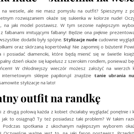
ę na wesele, ale nie masz pomysłu na outfit? Spieszymy z 
etnym rozwiązaniem okaże się sukienka w kolorze nude! Ocz
o, na jaki model postawisz. W tym sezonie najlepszym wybo
 z falbanami imitującymi falbany! Będzie ona pięknie prezentowa
wszystkie dodatki były spójne.
Stylizacje nude
cudownie wygląd
ilkami oraz skórzaną kopertówką! Nie zapomnij o biżuterii! Pow
a i posiadać diamenciki, które będą mienić się w świetle księ
palny dzień okaże się kapelusz z szerokim rondlem, ponieważ będ
ońcem! W chłodniejszy wieczór możesz założyć na wierzch k
internetowym sklepie papilion.pl znajdzie
tanie ubrania n
amowite stylizacje na lato!
tny outfit na randkę
i z drugą połową każda z kobiet chciałaby wyglądać ponętnie i 
, jak to osiągnąć! Ty też posiadasz taki problem? W takim raz
! Podczas spotkania z ukochanym najlepszym wyborem oka
e
! Oczywiście ważne jest to, na jaki fason postawisz. Przed