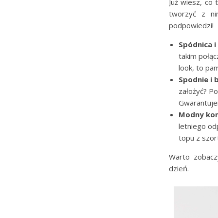
Już wiesz, co 
tworzyć z n
podpowiedzi!
Spódnica i
takim połąc
look, to pa
Spodnie i 
założyć? Po
Gwarantujem
Modny ko
letniego od
topu z szor
Warto zobacz
dzień.