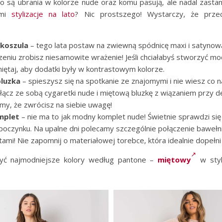
to są ubrania w kolorze nude oraz komu pasują, ale nadal zastan
imi
stylizacje na lato
? Nic prostszego! Wystarczy, że prze
 koszula
– tego lata postaw na zwiewną spódnicę maxi i satynow
zeniu zrobisz niesamowite wrażenie! Jeśli chciałabyś stworzyć mo
miętaj, aby dodatki były w kontrastowym kolorze.
bluzka
– spieszysz się na spotkanie ze znajomymi i nie wiesz co n
łącz ze sobą cygaretki nude i miętową bluzkę z wiązaniem przy de
y, że zwrócisz na siebie uwagę!
mplet
– nie ma to jak modny komplet nude! Świetnie sprawdzi si
poczynku. Na upalne dni polecamy szczególnie połączenie baweł
tami! Nie zapomnij o materiałowej torebce, która idealnie dopełni 
yć najmodniejsze kolory według pantone –
miętowy
w styl