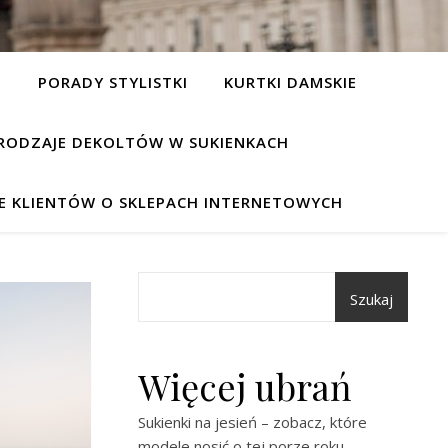
I
PORADY STYLISTKI
KURTKI DAMSKIE
RODZAJE DEKOLTÓW W SUKIENKACH
IE KLIENTÓW O SKLEPACH INTERNETOWYCH
Szukaj
Więcej ubrań
Sukienki na jesień – zobacz, które
modele nosić o tej porze roku