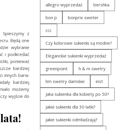
allegro wyprzedaż
bershka
bon p
bonprix sweter
ccc
 Spieszymy z
 ecru. Będą one
Czy kolorowe sukienki są modne?
dzie wybranie
ć i podkreślać
Eleganckie sukienki wyprzedaż
istki, ponieważ
szcze bardziej
greenpoint
h & m swetry
i innych barw.
hm swetry damskie
inst
adały bardziej
 śmiało możemy
Jaka sukienka dla kobiety po 50?
 czy wyjście do
Jakie sukienki dla 30 latki?
lata!
Jakie sukienki odmładzają?