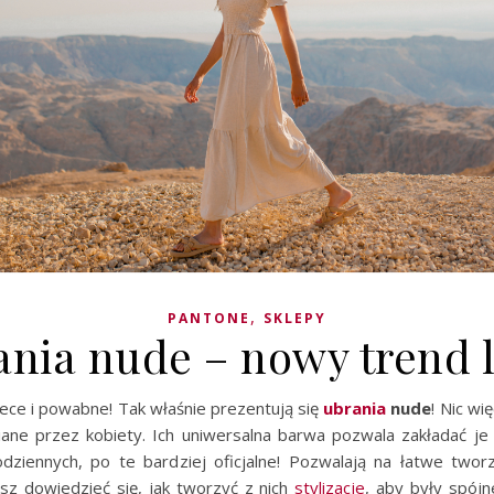
,
PANTONE
SKLEPY
ania nude – nowy trend l
iece i powabne! Tak właśnie prezentują się
ubrania
nude
! Nic wi
iane przez kobiety. Ich uniwersalna barwa pozwala zakładać je
odziennych, po te bardziej oficjalne! Pozwalają na łatwe two
esz dowiedzieć się, jak tworzyć z nich
stylizacje
, aby były spójn