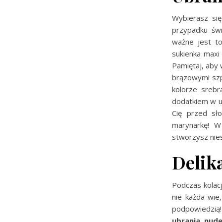
Wybierasz si
przypadku świ
ważne jest t
sukienka maxi
Pamiętaj, aby 
brązowymi szp
kolorze srebr
dodatkiem w u
Cię przed sł
marynarkę! W 
stworzysz nies
Delika
Podczas kolacj
nie każda wie
podpowiedzią
ubrania nud