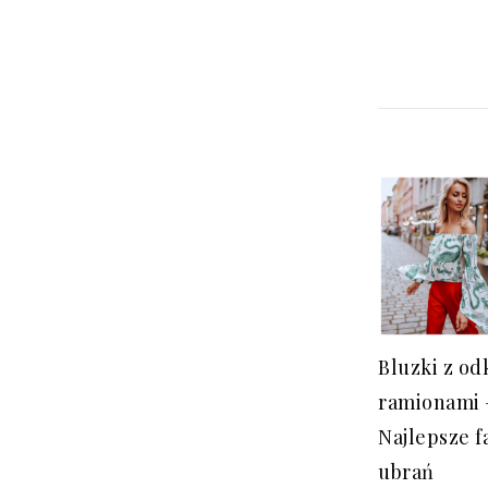
Bluzki z od
ramionami 
Najlepsze f
ubrań