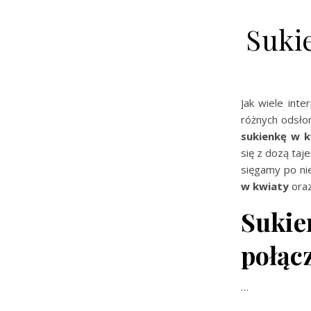
Sukie
Jak wiele inte
różnych odsło
sukienkę w 
się z dozą taj
sięgamy po nie
w kwiaty
oraz
Sukien
połąc
…