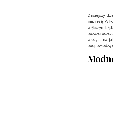
Dzisiejszy dz
imprezę
. W k
większym bądź
pozazdroszczą
włożysz na ja
podpowiedzą c
Modne
…