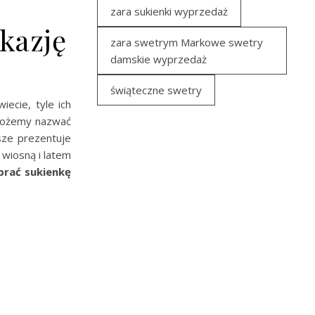
zara sukienki wyprzedaż
okazję
zara swetrym Markowe swetry
damskie wyprzedaż
świąteczne swetry
wiecie, tyle ich
 możemy nazwać
ze prezentuje
 wiosną i latem
brać sukienkę