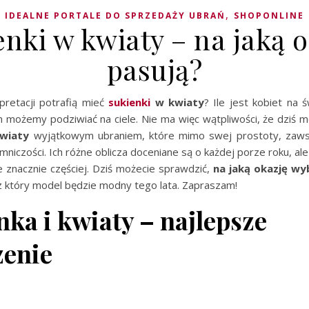
,
IDEALNE PORTALE DO SPRZEDAŻY UBRAŃ
SHOPONLINE
nki w kwiaty – na jaką 
pasują?
rpretacji potrafią mieć
sukienki
w kwiaty
? Ile jest kobiet na ś
n możemy podziwiać na ciele. Nie ma więc wątpliwości, że dziś
kwiaty
wyjątkowym ubraniem, które mimo swej prostoty, zaws
emniczości. Ich różne oblicza doceniane są o każdej porze roku, ale
 znacznie częściej. Dziś możecie sprawdzić,
na jaką okazję wy
 który model będzie modny tego lata. Zapraszam!
ka i kwiaty – najlepsze
zenie