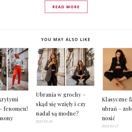
READ MORE
YOU MAY ALSO LIKE
Ubrania w grochy –
krytymi
Klasyczne f
skąd się wzięły i czy
– fenomen!
ubrań – zoba
nadal są modne?
asony
nosić
2025-03-24
2025-03-27