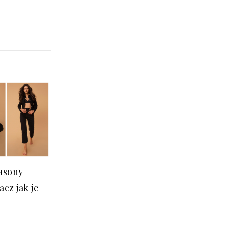
asony
cz jak je