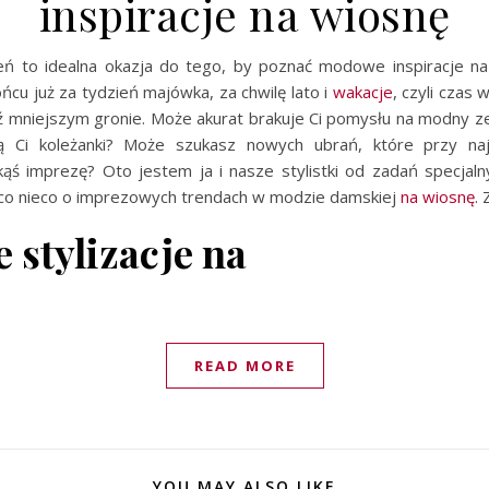
inspiracje na wiosnę
ień to idealna okazja do tego, by poznać modowe inspiracje n
ońcu już za tydzień majówka, za chwilę lato i
wakacje
, czyli czas 
 mniejszym gronie. Może akurat brakuje Ci pomysłu na modny z
 Ci koleżanki? Może szukasz nowych ubrań, które przy najb
kąś imprezę? Oto jestem ja i nasze stylistki od zadań specjalny
o nieco o imprezowych trendach w modzie damskiej
na wiosnę
.
 stylizacje na
READ MORE
YOU MAY ALSO LIKE