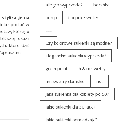
allegro wyprzedaż
bershka
a
stylizacje na
bon p
bonprix sweter
wielu spotkań w
ccc
estaw, którego
liższej okazji
Czy kolorowe sukienki są modne?
ch, które dziś
 Zapraszam!
Eleganckie sukienki wyprzedaż
greenpoint
h & m swetry
hm swetry damskie
inst
Jaka sukienka dla kobiety po 50?
Jakie sukienki dla 30 latki?
Jakie sukienki odmładzają?