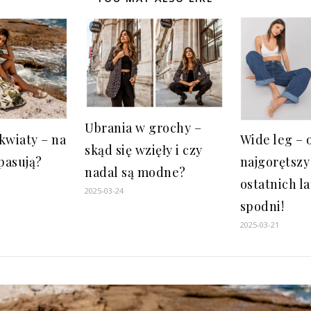
Ubrania w grochy –
kwiaty – na
Wide leg – 
skąd się wzięły i czy
 pasują?
najgorętszy
nadal są modne?
ostatnich l
2025-03-24
spodni!
2025-03-21