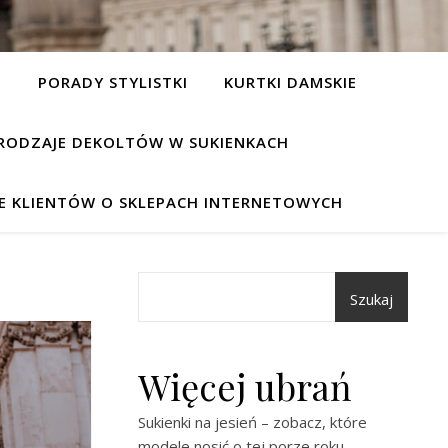
I
PORADY STYLISTKI
KURTKI DAMSKIE
RODZAJE DEKOLTÓW W SUKIENKACH
IE KLIENTÓW O SKLEPACH INTERNETOWYCH
Szukaj
Więcej ubrań
Sukienki na jesień – zobacz, które
modele nosić o tej porze roku