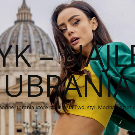
YK – NAJL
UBRANIA
modne ubrania które podkreślą Twój styl. Modna odzież