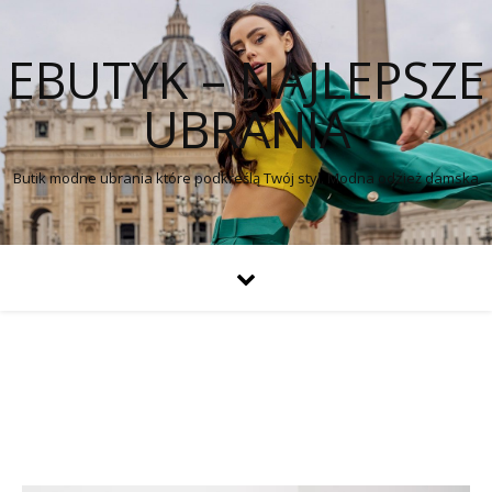
EBUTYK – NAJLEPSZE
UBRANIA
Butik modne ubrania które podkreślą Twój styl. Modna odzież damska