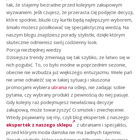
tak, że stajemy bezradne przed kolejnym zakupowym
wyzwaniem. Jeśli czujesz, że przerasta Cię podjęcie decyzji,
które spodnie, bluzki czy kurtki będą najlepszym wyborem,
śmiało możesz posiłkować się specjalistyczną wiedzą. Na
naszym blogu znajdziesz porady stylistki, dzięki którym
skutecznie odmienisz swój codzienny look.
Porcja niezbędnej wiedzy
Dzisiejsza trendy zmieniają się tak szybko, ze łatwo się w
nich pogubić. To, co było modne w poprzednim sezonie,
obecnie nie wzbudza już większego entuzjazmu. Wiele pań
nie umie odnaleźć się w takiej sytuacji i skuszona
promocjami wybiera
ubrania
na oślep, nie zadając sobie
pytania, czy wybrany produkt z pewnością do niej pasuje.
Gdy kolejny raz podejmujesz niewłaściwą decyzje
zakupową, może towarzyszyć Ci smutek i zniechęcenie.
Wtedy pojawiamy się my, czyli blog ekspertek z naszego
ekspertek z naszego sklepu
z ubraniami i specjaliści,
przed którymi moda damska nie ma żadnych tajemnic.
Porady stylistki, które regularnie publikujemy, to esencja