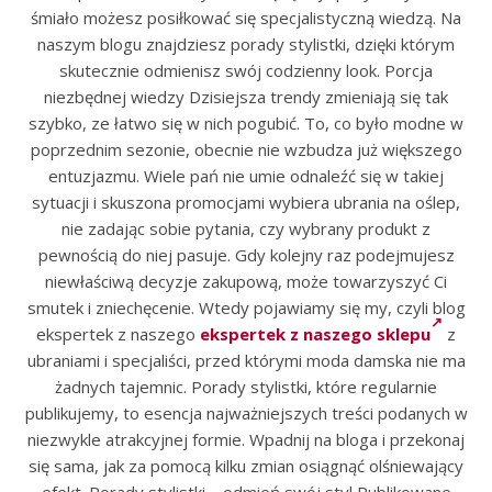
śmiało możesz posiłkować się specjalistyczną wiedzą. Na
naszym blogu znajdziesz porady stylistki, dzięki którym
skutecznie odmienisz swój codzienny look. Porcja
niezbędnej wiedzy Dzisiejsza trendy zmieniają się tak
szybko, ze łatwo się w nich pogubić. To, co było modne w
poprzednim sezonie, obecnie nie wzbudza już większego
entuzjazmu. Wiele pań nie umie odnaleźć się w takiej
sytuacji i skuszona promocjami wybiera ubrania na oślep,
nie zadając sobie pytania, czy wybrany produkt z
pewnością do niej pasuje. Gdy kolejny raz podejmujesz
niewłaściwą decyzje zakupową, może towarzyszyć Ci
smutek i zniechęcenie. Wtedy pojawiamy się my, czyli blog
ekspertek z naszego
ekspertek z naszego sklepu
z
ubraniami i specjaliści, przed którymi moda damska nie ma
żadnych tajemnic. Porady stylistki, które regularnie
publikujemy, to esencja najważniejszych treści podanych w
niezwykle atrakcyjnej formie. Wpadnij na bloga i przekonaj
się sama, jak za pomocą kilku zmian osiągnąć olśniewający