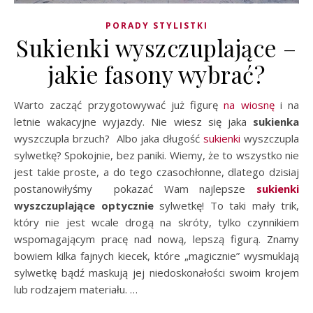
PORADY STYLISTKI
Sukienki wyszczuplające –
jakie fasony wybrać?
Warto zacząć przygotowywać już figurę
na wiosnę
i na
letnie wakacyjne wyjazdy. Nie wiesz się jaka
sukienka
wyszczupla brzuch? Albo jaka długość
sukienki
wyszczupla
sylwetkę? Spokojnie, bez paniki. Wiemy, że to wszystko nie
jest takie proste, a do tego czasochłonne, dlatego dzisiaj
postanowiłyśmy pokazać Wam najlepsze
sukienki
wyszczuplające optycznie
sylwetkę! To taki mały trik,
który nie jest wcale drogą na skróty, tylko czynnikiem
wspomagającym pracę nad nową, lepszą figurą. Znamy
bowiem kilka fajnych kiecek, które „magicznie” wysmuklają
sylwetkę bądź maskują jej niedoskonałości swoim krojem
lub rodzajem materiału. …