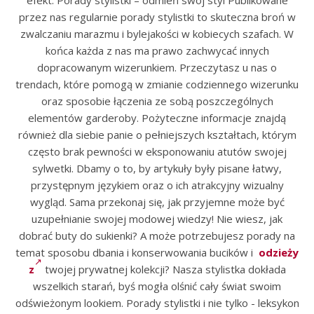
efekt. Porady stylistki – odmień swój styl Publikowane
przez nas regularnie porady stylistki to skuteczna broń w
zwalczaniu marazmu i bylejakości w kobiecych szafach. W
końca każda z nas ma prawo zachwycać innych
dopracowanym wizerunkiem. Przeczytasz u nas o
trendach, które pomogą w zmianie codziennego wizerunku
oraz sposobie łączenia ze sobą poszczególnych
elementów garderoby. Pożyteczne informacje znajdą
również dla siebie panie o pełniejszych kształtach, którym
często brak pewności w eksponowaniu atutów swojej
sylwetki. Dbamy o to, by artykuły były pisane łatwy,
przystępnym językiem oraz o ich atrakcyjny wizualny
wygląd. Sama przekonaj się, jak przyjemne może być
uzupełnianie swojej modowej wiedzy! Nie wiesz, jak
dobrać buty do sukienki? A może potrzebujesz porady na
temat sposobu dbania i konserwowania bucików i
odzieży
z
twojej prywatnej kolekcji? Nasza stylistka dokłada
wszelkich starań, byś mogła olśnić cały świat swoim
odświeżonym lookiem. Porady stylistki i nie tylko - leksykon