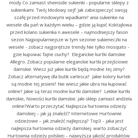
mody Co zamiast sheinside sukienki - popularne sklepy z
sukienkami. Twój Modowy sejf: Jak zabezpieczyć swoją
szafę przed modowymi wpadkami? ania sukienke na
wesele dla pań w każdym wieku – gdzie ją kupić Koktajlowa
przed kolano sukienka n awesele – najmodniejszy fason
sezon Najpopularniejsze w tym sezonie sukieneczki na
wesele - zobacz najgorętsze trendy.Nie tylko mosquito -
gzie kupowac fajne ciuchy? Eleganckie kurtki damskie
Allegro. Zobacz popularne eleganckie kurtki przejściowe
damskie. Wiesz już jakie kurtki będą modne tej zimy?
Zobacz alternatywę dla butik varlesca? Jakie kolory kurtek
są modne tej jesieni? Nie wiesz jakie ubra nia kupować
online? Jakie są teraz modne kurtki damskie? Lekkie kurtki
damskie, Nowości kurtki damskie. Jaki sklep zamiast andżela
online?Warto przeczytać Najlepsza hurtownia odzieży
damskiej – jak ją znaleźć? Internetowe Hurtownie
odzieżowe – jak znaleźć najlepszą? Top3 - jaka jest
najlepsza hurtownia odzieży damskiej. warto zobaczyć
Hurtownia odzieży polskiej – najwyższa jakość produktów.