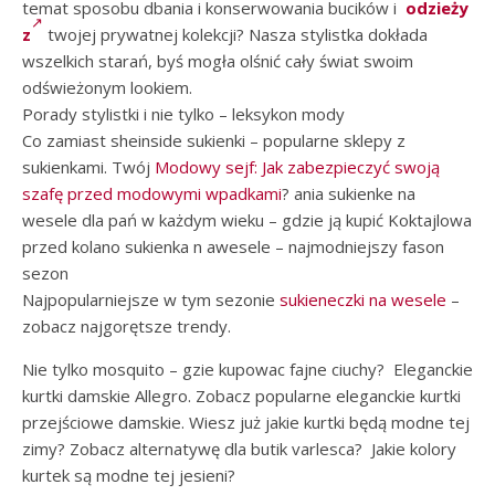
temat sposobu dbania i konserwowania bucików i
odzieży
z
twojej prywatnej kolekcji? Nasza stylistka dokłada
wszelkich starań, byś mogła olśnić cały świat swoim
odświeżonym lookiem.
Porady stylistki i nie tylko – leksykon mody
Co zamiast sheinside sukienki – popularne sklepy z
sukienkami. Twój
Modowy sejf: Jak zabezpieczyć swoją
szafę przed modowymi wpadkami
? ania sukienke na
wesele dla pań w każdym wieku – gdzie ją kupić Koktajlowa
przed kolano sukienka n awesele – najmodniejszy fason
sezon
Najpopularniejsze w tym sezonie
sukieneczki na wesele
–
zobacz najgorętsze trendy.
Nie tylko mosquito – gzie kupowac fajne ciuchy? Eleganckie
kurtki damskie Allegro. Zobacz popularne eleganckie kurtki
przejściowe damskie. Wiesz już jakie kurtki będą modne tej
zimy? Zobacz alternatywę dla butik varlesca? Jakie kolory
kurtek są modne tej jesieni?