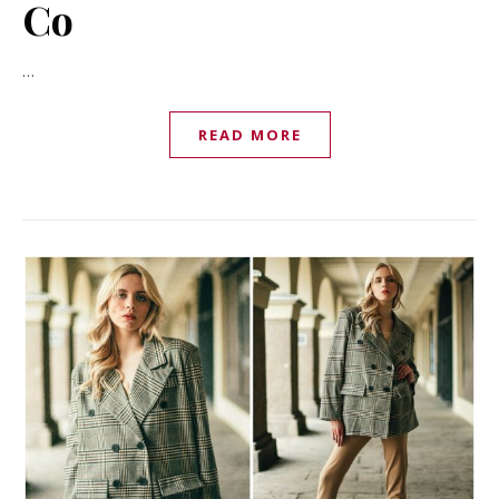
Co
…
READ MORE