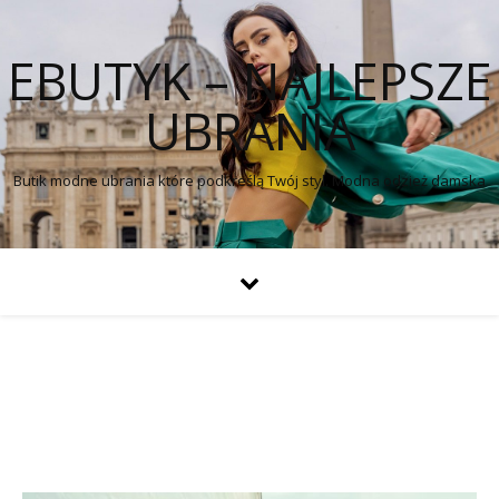
EBUTYK – NAJLEPSZE
UBRANIA
Butik modne ubrania które podkreślą Twój styl. Modna odzież damska